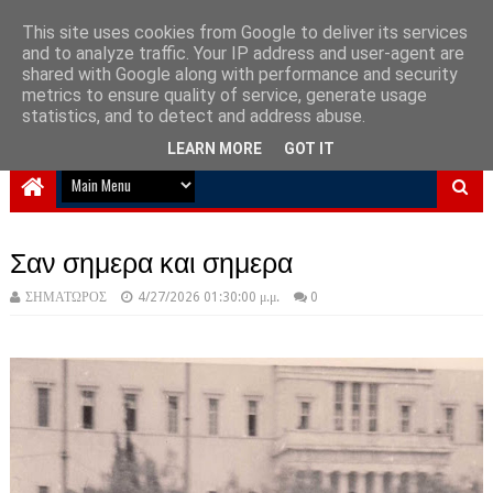
This site uses cookies from Google to deliver its services
and to analyze traffic. Your IP address and user-agent are
NewPlanet09
shared with Google along with performance and security
metrics to ensure quality of service, generate usage
Ειδήσεις νέα από την Ελλάδα και τον κόσμο
statistics, and to detect and address abuse.
LEARN MORE
GOT IT
Σαν σημερα και σημερα
ΣΗΜΑΤΩΡΟΣ
4/27/2026 01:30:00 μ.μ.
0