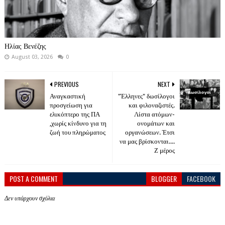
Ηλίας Βενέζης
August 03, 2026
0
PREVIOUS
NEXT
Αναγκαστική
"Έλληνες" δωσίλογοι
προσγείωση για
και φιλοναζιστές.
ελικόπτερο της ΠΑ
Λίστα ατόμων-
,χωρίς κίνδυνο για τη
ονομάτων και
ζωή του πληρώματος
οργανώσεων. Έτσι
να μας βρίσκονται....
Ζ μέρος
POST A COMMENT
BLOGGER
FACEBOOK
Δεν υπάρχουν σχόλια