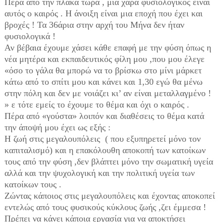
Πέρα από την πλάκα τώρα , μια χαρά φυσιολογικός είναι
αυτός ο καιρός . Η άνοιξη είναι μια εποχή που έχει και
βροχές ! Τα 36άρια στην αρχή του Μήνα δεν ήταν
φυσιολογικά !
Αν βέβαια έχουμε χάσει κάθε επαφή με την φύση όπως η
νέα μητέρα και εκπαιδευτικός φίλη μου ,που μου έλεγε
«όσο το γάλα θα μπορώ να το βρίσκω στο μίνι μάρκετ
κάτω από το σπίτι μου και κάνει και 1,30 εγώ θα μένω
στην πόλη και δεν με νοιάζει κι’ αν είναι μεταλλαγμένο !
» ε τότε εμείς το έχουμε το θέμα και όχι ο καιρός .
Πέρα από «γούστα» λοιπόν και διαθέσεις το θέμα κατά
την άποψή μου έχει ως εξής :
Η ζωή στις μεγαλουπόλεις ( που εξυπηρετεί μόνο τον
καπιταλισμό) και η επακόλουθη αποκοπή των κατοίκων
τους από την φύση ,δεν βλάπτει μόνο την σωματική υγεία
αλλά και την ψυχολογική και την πολιτική υγεία των
κατοίκων τους .
Ζώντας κάποιος στις μεγαλουπόλεις και έχοντας αποκοπεί
εντελώς από τους φυσικούς κύκλους ζωής ,ζει έμμεσα !
Πρέπει να κάνει κάποια εργασία για να αποκτήσει