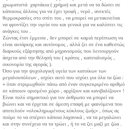
χρωματιστά χαρτάκια ( χρήμα) και μετά να τα δώσει σε
κάποιους άλλους για να έχει τροφή , νερό , ανεκτές
θερμοκρασίες στο σπίτι του , να μπορεί να μετακινείται
να φροντίζει την υγεία του και γενικά για να καλύπτει τις
ανάγκες του .
Ζώντας έτσι έμμεσα , δεν μπορεί σε καμιά περίπτωση να
είναι αυτάρκης και αυτόνομος , αλλά ζει σε ένα καθεστώς
διαρκούς εξάρτησης από μηχανισμούς που λειτουργούν
άσχετα από την θέλησή του ( κράτος , καπιταλισμός ,
οικονομία της αγοράς ).
Όσο για την ψυχολογική υγεία των κατοίκων των
μεγαλουπόλεων , ισχύει αυτό που ισχύει για όλα τα ζώα :
« όταν στριμωχθούν πάνω από έναν συγκεκριμένο αριθμό
σε κάποιον ορισμένο χώρο , αρχίζουν και κανιβαλίζουν» !
Είναι πολύ σημαντικό για τον άνθρωπο να μπορεί να
βιώνει και να έρχεται σε άμεση επαφή με φαινόμενα που
αποτελούν «ολοκληρωμένους κύκλους ζωής» , όπως ας
πούμε το να σπέρνει κάποια λαχανικά , να τα μεγαλώνει
και στην συνέχεια να τα τρώει , ή το να ζει μαζί με ζώα .