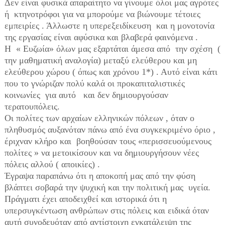
Δεν είναι φυσικά απαραίτητο να γίνουμε όλοι μας αγρότες
ή κτηνοτρόφοι για να μπορούμε να βιώνουμε τέτοιες
εμπειρίες . Άλλωστε η υπερεξειδίκευση και η μονοτονία
της εργασίας είναι αφύσικα και βλαβερά φαινόμενα .
Η « Ευζωία» όλων μας εξαρτάται άμεσα από την σχέση (
την μαθηματική αναλογία) μεταξύ ελεύθερου και μη
ελεύθερου χώρου ( όπως και χρόνου 1*) . Αυτό είναι κάτι
που το γνώριζαν πολύ καλά οι προκαπιταλιστικές
κοινωνίες για αυτό και δεν δημιουργούσαν
τερατουπόλεις.
Οι πολίτες των αρχαίων ελληνικών πόλεων , όταν ο
πληθυσμός αυξανόταν πάνω από ένα συγκεκριμένο όριο ,
έριχναν κλήρο και βοηθούσαν τους «περισσευούμενους
πολίτες » να μετοικίσουν και να δημιουργήσουν νέες
πόλεις αλλού ( αποικίες) .
Έγραψα παραπάνω ότι η αποκοπή μας από την φύση
βλάπτει σοβαρά την ψυχική και την πολιτική μας υγεία.
Πράγματι έχει αποδειχθεί και ιστορικά ότι η
υπερσυγκέντωση ανθρώπων στις πόλεις και ειδικά όταν
αυτή συνοδευόταν από αντίστοιχη εγκατάλειψη της