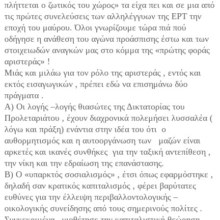
πλήττεται ο ζωτικός του χώρος» τα είχα πει και σε μια από
τις πρώτες συνελεύσεις των αλληλέγγυων της ΕΡΤ την
εποχή του μαύρου. Όλοι γνωρίζουμε τώρα πιά πού
οδήγησε η ανάθεση του αγώνα προάσπισης έστω και των
στοιχειωδών αναγκών μας στο κόμμα της «πρώτης φοράς
αριστεράς» !
Μιάς και μιλάω για τον ρόλο της αριστεράς , εντός και
εκτός εισαγωγικών , πρέπει εδώ να επισημάνω δύο
πράγματα .
Α) Οι λογής –λογής θιασώτες της Δικτατορίας του
Προλεταριάτου , έχουν διαχρονικά πολεμήσει λυσσαλέα (
λόγω και πράξη) ενάντια στην ιδέα του ότι ο
αυθορμητισμός και η αυτοοργάνωση των μαζών είναι
αρκετές και ικανές συνθήκες για την ταξική αντεπίθεση ,
την νίκη και την εδραίωση της επανάστασης.
Β) Ο «υπαρκτός σοσιαλισμός» , έτσι όπως εφαρμόστηκε ,
δηλαδή σαν κρατικός καπιταλισμός , φέρει βαρύτατες
ευθύνες για την έλλειψη περιβαλλοντολογικής –
οικολογικής συνείδησης από τους σημερινούς πολίτες .
Συγκεκριμένα , υιοθέτησε την καπιταλιστική θεώρηση