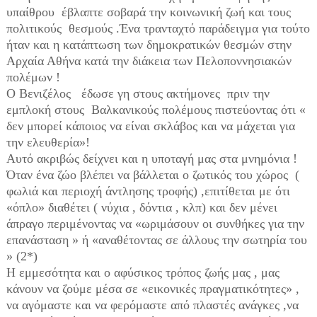
υπαίθρου έβλαπτε σοβαρά την κοινωνική ζωή και τους
πολιτικούς θεσμούς .Ένα τρανταχτό παράδειγμα για τούτο
ήταν και η κατάπτωση των δημοκρατικών θεσμών στην
Αρχαία Αθήνα κατά την διάκεια των Πελοποννησιακών
πολέμων !
Ο Βενιζέλος έδωσε γη στους ακτήμονες πριν την
εμπλοκή στους Βαλκανικούς πολέμους πιστεύοντας ότι «
δεν μπορεί κάποιος να είναι σκλάβος και να μάχεται για
την ελευθερία»!
Αυτό ακριβώς δείχνει και η υποταγή μας στα μνημόνια !
Όταν ένα ζώο βλέπει να βάλλεται ο ζωτικός του χώρος (
φωλιά και περιοχή άντλησης τροφής) ,επιτίθεται με ότι
«όπλο» διαθέτει ( νύχια , δόντια , κλπ) και δεν μένει
άπραγο περιμένοντας να «ωριμάσουν οι συνθήκες για την
επανάσταση » ή «αναθέτοντας σε άλλους την σωτηρία του
» (2*)
Η εμμεσότητα και ο αφύσικος τρόπος ζωής μας , μας
κάνουν να ζούμε μέσα σε «εικονικές πραγματικότητες» ,
να αγόμαστε και να φερόμαστε από πλαστές ανάγκες ,να