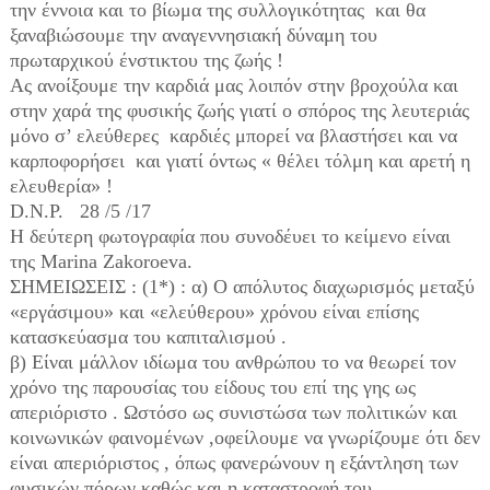
την έννοια και το βίωμα της συλλογικότητας και θα
ξαναβιώσουμε την αναγεννησιακή δύναμη του
πρωταρχικού ένστικτου της ζωής !
Ας ανοίξουμε την καρδιά μας λοιπόν στην βροχούλα και
στην χαρά της φυσικής ζωής γιατί ο σπόρος της λευτεριάς
μόνο σ’ ελεύθερες καρδιές μπορεί να βλαστήσει και να
καρποφορήσει και γιατί όντως « θέλει τόλμη και αρετή η
ελευθερία» !
D.N.P. 28 /5 /17
Η δεύτερη φωτογραφία που συνοδέυει το κείμενο είναι
της Marina Zakoroeva.
ΣΗΜΕΙΩΣΕΙΣ : (1*) : α) Ο απόλυτος διαχωρισμός μεταξύ
«εργάσιμου» και «ελεύθερου» χρόνου είναι επίσης
κατασκεύασμα του καπιταλισμού .
β) Είναι μάλλον ιδίωμα του ανθρώπου το να θεωρεί τον
χρόνο της παρουσίας του είδους του επί της γης ως
απεριόριστο . Ωστόσο ως συνιστώσα των πολιτικών και
κοινωνικών φαινομένων ,οφείλουμε να γνωρίζουμε ότι δεν
είναι απεριόριστος , όπως φανερώνουν η εξάντληση των
φυσικών πόρων καθώς και η καταστροφή του