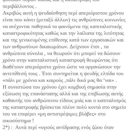
περιβάλλοντος .
Ακριβώς αυτή η ψευδαίσθηση περί απεριόριστου χρόνου
είναι που κάνει (μεταξύ άλλων) τις ανθρώπινες κοινωνίες
να ανέχονται παθητικά τα φαινόμενα της καπιταλιστικής
καταστροφικότητας καθώς και την λαίλαπα της λιτότητας
και της γενικευμένης επίθεσης κατά των εργασιακών και
των ανθρωπίνων δικαιωμάτων. Δείχνουν έτσι , τα
ανθρώπινα σύνολα , να θεωρούν ότι μπορεί να δώσουν
χρόνο στην καπιταλιστική καταστροφή θεωρώντας ότι
διαθέτουν απεριόριστο χρόνο ώστε να οργανώσουν την
αντεπίθεσή τους . Έτσι συντηρείται η ψευδής ελπίδα του
«πάλι με χρόνια και καιρούς ,πάλι δικά μας θα ‘ναι» .
Η συνιστώσα του χρόνου έχει κομβική σημασία στην
εξίσωση της επανάστασης αλλά και της επιβίωσης αυτής
καθαυτής του ανθρώπινου είδους μιάς και ο καπιταλισμός
της καταστροφής βρίσκεται πλέον πολύ κοντά στο σημείο
του να επιφέρει «μη αντιστρέψιμες βλάβες» στο
οικοσύστημα !
2*) : Αυτά περί «υγιούς αντίδρασης ενός ζώου όταν