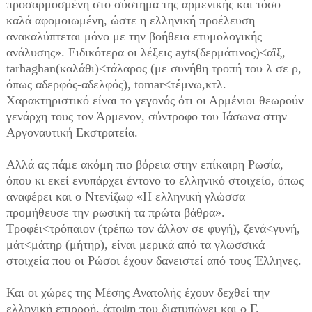
προσαρμοσμένη στο σύστημα της αρμενικής και τόσο
καλά αφομοιωμένη, ώστε η ελληνική προέλευση
ανακαλύπτεται μόνο με την βοήθεια ετυμολογικής
ανάλυσης». Ειδικότερα οι λέξεις ayts(δερμάτινος)<αἲξ,
tarhaghan(καλάθι)<τάλαρος (με συνήθη τροπή του λ σε ρ,
όπως αδερφός-αδελφός), tomar<τέμνω,κτλ.
Χαρακτηριστικό είναι το γεγονός ότι οι Αρμένιοι θεωρούν
γενάρχη τους τον Άρμενον, σύντροφο του Ιάσωνα στην
Αργοναυτική Εκστρατεία.
Αλλά ας πάμε ακόμη πιο βόρεια στην επίκαιρη Ρωσία,
όπου κι εκεί ενυπάρχει έντονο το ελληνικό στοιχείο, όπως
αναφέρει και ο Ντενίζωφ «Η ελληνική γλώσσα
προμήθευσε την ρωσική τα πρώτα βάθρα».
Τροφέι<τρόπαιον (τρέπω τον άλλον σε φυγή), ζενά<γυνή,
μάτ<μάτηρ (μήτηρ), είναι μερικά από τα γλωσσικά
στοιχεία που οι Ρώσοι έχουν δανειστεί από τους Έλληνες.
Και οι χώρες της Μέσης Ανατολής έχουν δεχθεί την
ελληνική επιρροή, άποψη που διατυπώνει και ο Γ.