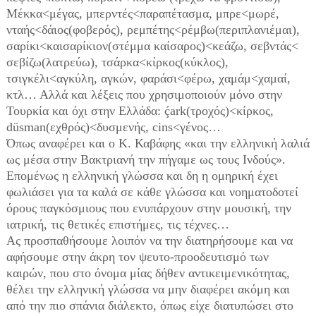
Μέκκα<μέγας, μπερντές<παραπέτασμα, μπρε<μωρέ,
νταής<δάιος(φοβερός), ρεμπέτης<ρέμβω(περιπλανιέμαι),
σαρίκι<καισαρίκιον(στέμμα καίσαρος)<κεάζω, σεβντάς<
σεβίζω(λατρεύω), τσάρκα<κίρκος(κύκλος),
τσιγκέλι<αγκύλη, αγκών, φαράσι<φέρω, χαμάμ<χαμαί,
κτλ… Αλλά και λέξεις που χρησιμοποιούν μόνο στην
Τουρκία και όχι στην Ελλάδα: ḉark(τροχός)<κίρκος,
düsman(εχθρός)<δυσμενής, cins<γένος…
Όπως αναφέρει και ο Κ. Καβάφης «και την ελληνική λαλιά
ως μέσα στην Βακτριανή την πήγαμε ως τους Ινδούς».
Επομένως η ελληνική γλώσσα και δη η ομηρική έχει
φωλιάσει για τα καλά σε κάθε γλώσσα και νοηματοδοτεί
όρους παγκόσμιους που ενυπάρχουν στην μουσική, την
ιατρική, τις θετικές επιστήμες, τις τέχνες…
Ας προσπαθήσουμε λοιπόν να την διατηρήσουμε και να
αφήσουμε στην άκρη τον ψευτο-προοδευτισμό των
καιρών, που στο όνομα μίας δήθεν αντικειμενικότητας,
θέλει την ελληνική γλώσσα να μην διαφέρει ακόμη και
από την πιο σπάνια διάλεκτο, όπως είχε διατυπώσει στο