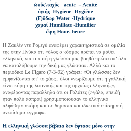
ὠκύς\ταχύς acute – Acuité
ὑγιής Hygiene- Hygiéne
(F)ὓδωρ Water -Hydrique
χαμαί Humiliate -Humilier
ὣρη Hour- heure
Η Ζακλίν ντε Ρομιγύ αναφέρει χαρακτηριστικά σε ομιλία
της στην Πνύκα ότι «όλος ο κόσμος πρέπει να μάθει
ελληνικά, για τι αυτή η γλώσσα μας βοηθά πρώτα απ’ όλα
να καταλάβουμε την δική μας γλώσσα». Αλλά και το
περιοδικό Le Figaro (7-3-92) γράφει: «Οι γλώσσες δεν
εμφανίζονται απ’ το χάος.. όλοι γνωρίζουμε ότι η γαλλική
είναι κόρη της λατινικής και της αρχαίας ελληνικής»,
αναφέροντας παραλληλα ότι οι Γαλάτες (>γάλα, επειδή
ήταν πολύ άσπροι) χρησιμοποιούσαν το ελληνικό
αλφάβητο ακόμη και σε δημόσια και ιδιωτικά επίσημα ή
ανεπίσημα έγγραφα.
Η ελληνική γλώσσα βέβαια δεν έφτασε μόνο στην