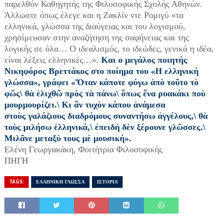
παρελθόν Καθηγητής της Φιλοσοφικής Σχολής Αθηνών.
Άλλωστε όπως έλεγε και η Ζακλίν ντε Ρομιγύ «τα
ελληνικά, γλώσσα της διαύγειας και του λογισμού,
χρησίμευσαν στην αναζήτηση της σαφήνειας και της
λογικής σε όλα… Ο ιδεαλισμός, το ιδεώδες, γενικά η ιδέα,
είναι λέξεις ελληνικές…».
Και ο μεγάλος ποιητής
Νικηφόρος Βρεττάκος στο ποίημα του «Η ελληνική
γλώσσα», γράφει «Ὅταν κάποτε φύγω ἀπὸ τοῦτο τὸ
φῶς\ θὰ ἑλιχθῶ πρὸς τὰ πάνω\ ὅπως ἕνα ρυακάκι ποὺ
μουρμουρίζει.\ Κι ἂν τυχὸν κάπου ἀνάμεσα
στοὺς γαλάζιους διαδρόμους συναντήσω ἀγγέλους,\ θὰ
τοὺς μιλήσω ἑλληνικά,\ ἐπειδὴ δὲν ξέρουνε γλῶσσες.\
Μιλᾶνε μεταξὺ τους μὲ μουσική».
Ελένη Γεωργακάκη, Φοιτήτρια Φιλοσοφικής
ΠΗΓΗ
TAGS:
ΕΛΛΗΝΙΚΗ ΓΛΩΣΣΑ
ΙΣΤΟΡΙΑ