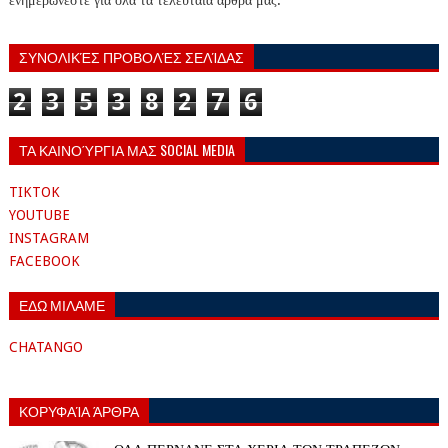
ενημερώνεστε για όλα τα τελευταία άρθρα μας.
ΣΥΝΟΛΙΚΈΣ ΠΡΟΒΟΛΈΣ ΣΕΛΊΔΑΣ
2
3
5
3
8
2
7
6
ΤΑ ΚΑΙΝΟΎΡΓΙΑ ΜΑΣ SOCIAL MEDIA
TIKTOK
YOUTUBE
INSTAGRAM
FACEBOOK
ΕΔΩ ΜΙΛΑΜΕ
CHATANGO
ΚΟΡΥΦΑΊΑ ΆΡΘΡΑ