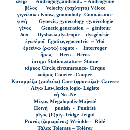
ἀνήρ Andragogy,android.. – Androgynie
βέλος Velocity (ταχύτητα) Véloce
γιγνώσκω Know, gnomolody- Connaisance
γυνή Gynecic, gynecology -gynécologie
γένος Genetic,generation – géniteur
δυσ- Dysbasia,dystropic - dysgénésie
ἐγώ\ἐμοῖ Egotize,egocentric – Moi
ἐρεείνω (ρωτώ) rogate - Interroger
ἣρως Hero – Héros
ἲστημι Station,stature- Statue
κίρκος Circle,circumstance- Cirque
κοῦρος Courier -Couper
Καταρρέζω (χαιδεύω) Care (φροντίζω)- Caresse
Λέγω Law,lexico,logic- Légiste
νή No -Ne
Μέγας Megalopolis-Majesté
Ποινή punish - Punirité
ρῖγος (F)ριγ- fridge -frigid
Ρικνός (ζαρωμένος) Wrinkle - Ridé
Τάλας Tolerate – Tolérer