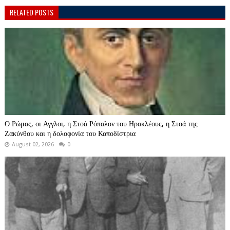
RELATED POSTS
Ο Ρώμας, οι Αγγλοι, η Στοά Ρόπαλον του Ηρακλέους, η Στοά της
Ζακύνθου και η δολοφονία του Καποδίστρια
August 02, 2026
0