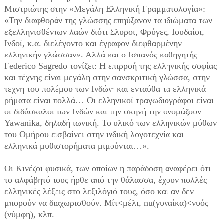
Μιστριώτης στην «Μεγάλη Ελληνική Γραμματολογία»:
«Την διαφθοράν της γλώσσης επηύξανον τα ιδιώματα των
εξελληνισθέντων λαών διότι Σλυροι, Φρύγες, Ιουδαίοι,
Ινδοί, κ.α. διελέγοντο και έγραφον διεφθαρμένην
ελληνικήν γλώσσαν». Αλλά και ο Ισπανός καθηγητής
Federico Sagredo τονίζει: Η επιρροή της ελληνικής σοφίας
και τέχνης είναι μεγάλη στην σανσκριτική γλώσσα, στην
τεχνη του πολέμου των Ινδών· και ενταύθα τα ελληνικά
ρήματα είναι πολλά… Οι ελληνικοί τραγωδιογράφοι είναι
οι διδάσκαλοι των Ινδών και την σκηνή την ονομάζουν
Yawanika, δηλαδή ιωνική. Το υλικό των ελληνικών μύθων
του Ομήρου εισβαίνει στην ινδική λογοτεχνία και
ελληνικά μυθιστορήματα μιμούνται…».
Οι Κινέζοι φυσικά, των οποίων η παράδοση αναφέρει ότι
το αλφάβητό τους ήρθε από την θάλασσα, έχουν πολλές
ελληνικές λέξεις στο λεξιλόγιό τους, όσο και αν δεν
μπορούν να διαχωρισθούν. Μίτ<μέλι, nu(γυναίκα)<νυός
(νύμφη), κλπ.