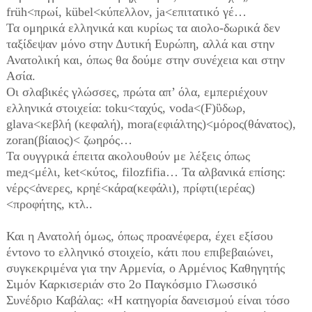
früh<πρωί, kübel<κύπελλον, ja<επιτατικό γέ…
Τα ομηρικά ελληνικά και κυρίως τα αιολο-δωρικά δεν
ταξίδεψαν μόνο στην Δυτική Ευρώπη, αλλά και στην
Ανατολική και, όπως θα δούμε στην συνέχεια και στην
Ασία.
Οι σλαβικές γλώσσες, πρώτα απ’ όλα, εμπεριέχουν
ελληνικά στοιχεία: toku<ταχύς, voda<(F)ὓδωρ,
glava<κεβλή (κεφαλή), mora(εφιάλτης)<μόρος(θάνατος),
zoran(βίαιος)< ζωηρός…
Τα ουγγρικά έπειτα ακολουθούν με λέξεις όπως
meд<μέλι, ket<κύτος, filozfifia… Τα αλβανικά επίσης:
νέρς<ἀνερες, κρηέ<κάρα(κεφάλι), πρίφτι(ιερέας)
<προφήτης, κτλ..
Και η Ανατολή όμως, όπως προανέφερα, έχει εξίσου
έντονο το ελληνικό στοιχείο, κάτι που επιβεβαιώνει,
συγκεκριμένα για την Αρμενία, ο Αρμένιος Καθηγητής
Σιμόν Καρκισεριάν στο 2ο Παγκόσμιο Γλωσσικό
Συνέδριο Καβάλας: «Η κατηγορία δανεισμού είναι τόσο