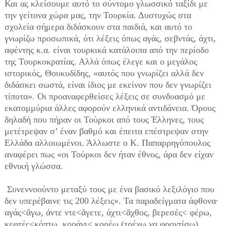
Και ας κλείσουμε αυτό το σύντομο γλωσσικό ταξίδι με
την γείτονα χώρα μας, την Τουρκία. Δυστυχώς στα
σχολεία σήμερα διδάσκουν στα παιδιά, και αυτό το
γνωρίζω προσωπικά, ότι λέξεις όπως αγάς, σεβντάς, άχτι,
αφέντης κ.α. είναι τουρκικά κατάλοιπα από την περίοδο
της Τουρκοκρατίας. Αλλά όπως έλεγε και ο μεγάλος
ιστορικός, Θουκυδίδης, «αυτός που γνωρίζει αλλά δεν
διδάσκει σωστά, είναι ίδιος με εκείνον που δεν γνωρίζει
τίποτα». Οι προαναφερθείσες λέξεις σε συνδυασμό με
εκατομμύρια άλλες αφορούν ελληνικά αντιδάνεια. Όρους
δηλαδή που πήραν οι Τούρκοι από τους Έλληνες, τους
μετέτρεψαν σ’ έναν βαθμό και έπειτα επέστρεψαν στην
Ελλάδα αλλοιωμένοι. Άλλωστε ο Κ. Παπαρρηγόπουλος
αναφέρει πως «οι Τούρκοι δεν ήταν έθνος, άρα δεν είχαν
εθνική γλώσσα.
Συνεννοούντο μεταξύ τους με ένα βασικό λεξιλόγιο που
δεν υπερέβαινε τις 200 λέξεις». Τα παραδείγματα άφθονα·
αγάς<ἂγω, άντε ντε<ἂγετε, άχτι<ἂχθος, βερεσές< φέρω,
κεφτές<κόπτω, κοράνι< κορέω (τρέχω να φροντίσω),