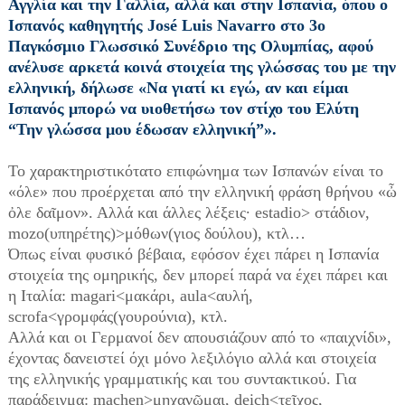
Αγγλία και την Γαλλία, αλλά και στην Ισπανία, όπου ο
Ισπανός καθηγητής José Luis Navarro στο 3ο
Παγκόσμιο Γλωσσικό Συνέδριο της Ολυμπίας, αφού
ανέλυσε αρκετά κοινά στοιχεία της γλώσσας του με την
ελληνική, δήλωσε «Να γιατί κι εγώ, αν και είμαι
Ισπανός μπορώ να υιοθετήσω τον στίχο του Ελύτη
“Την γλώσσα μου έδωσαν ελληνική”».
Το χαρακτηριστικότατο επιφώνημα των Ισπανών είναι το
«όλε» που προέρχεται από την ελληνική φράση θρήνου «ὦ
ὀλε δαῖμον». Αλλά και άλλες λέξεις· estadio> στάδιον,
mozo(υπηρέτης)>μόθων(γιος δούλου), κτλ…
Όπως είναι φυσικό βέβαια, εφόσον έχει πάρει η Ισπανία
στοιχεία της ομηρικής, δεν μπορεί παρά να έχει πάρει και
η Ιταλία: magari<μακάρι, aula<αυλή,
scrofa<γρομφάς(γουρούνια), κτλ.
Αλλά και οι Γερμανοί δεν απουσιάζουν από το «παιχνίδι»,
έχοντας δανειστεί όχι μόνο λεξιλόγιο αλλά και στοιχεία
της ελληνικής γραμματικής και του συντακτικού. Για
παράδειγμα: machen>μηχανῶμαι, deich<τεῖχος,