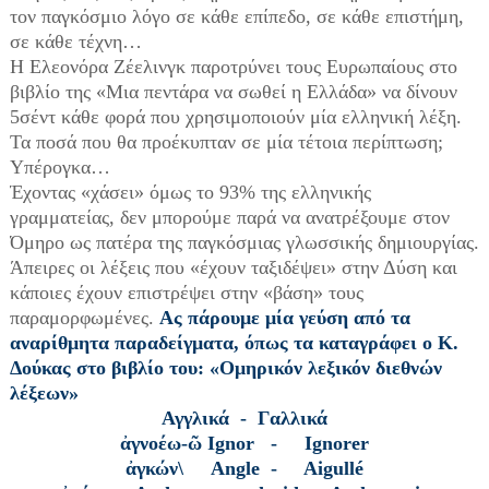
τον παγκόσμιο λόγο σε κάθε επίπεδο, σε κάθε επιστήμη,
σε κάθε τέχνη…
Η Ελεονόρα Ζέελινγκ παροτρύνει τους Ευρωπαίους στο
βιβλίο της «Μια πεντάρα να σωθεί η Ελλάδα» να δίνουν
5σέντ κάθε φορά που χρησιμοποιούν μία ελληνική λέξη.
Τα ποσά που θα προέκυπταν σε μία τέτοια περίπτωση;
Υπέρογκα…
Έχοντας «χάσει» όμως το 93% της ελληνικής
γραμματείας, δεν μπορούμε παρά να ανατρέξουμε στον
Όμηρο ως πατέρα της παγκόσμιας γλωσσικής δημιουργίας.
Άπειρες οι λέξεις που «έχουν ταξιδέψει» στην Δύση και
κάποιες έχουν επιστρέψει στην «βάση» τους
παραμορφωμένες.
Ας πάρουμε μία γεύση από τα
αναρίθμητα παραδείγματα, όπως τα καταγράφει ο Κ.
Δούκας στο βιβλίο του: «Ομηρικόν λεξικόν διεθνών
λέξεων»
Αγγλικά - Γαλλικά
ἀγνοέω-ῶ Ignor - Ignorer
ἀγκών\ Angle - Aigullé