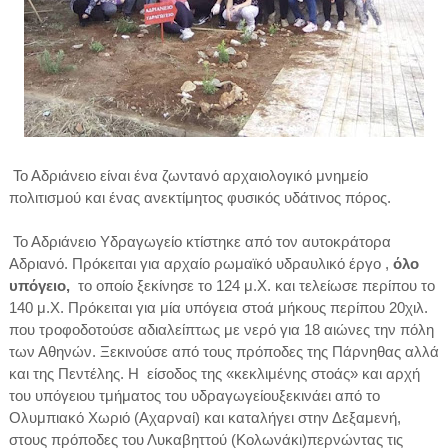
Το Αδριάνειο είναι ένα ζωντανό αρχαιολογικό μνημείο
πολιτισμού και ένας ανεκτίμητος φυσικός υδάτινος πόρος.
Το Αδριάνειο Υδραγωγείο κτίστηκε από τον αυτοκράτορα
Αδριανό. Πρόκειται για αρχαίο ρωμαϊκό υδραυλικό έργο ,
όλο
υπόγειο,
το οποίο ξεκίνησε το 124 μ.Χ. και τελείωσε περίπου το
140 μ.Χ. Πρόκειται για μία υπόγεια στοά μήκους περίπου 20χιλ.
που τροφοδοτούσε αδιαλείπτως με νερό για 18 αιώνες την πόλη
των Αθηνών. Ξεκινούσε από τους πρόποδες της Πάρνηθας αλλά
και της Πεντέλης. Η
είσοδος της «κεκλιμένης στοάς» και αρχή
του υπόγειου τμήματος του
υδραγωγείου
ξεκινάει από το
Ολυμπιακό Χωριό (Αχαρναί) και καταλήγει στην Δεξαμενή,
στους πρόποδες του Λυκαβηττού (Κολωνάκι)περνώντας τις