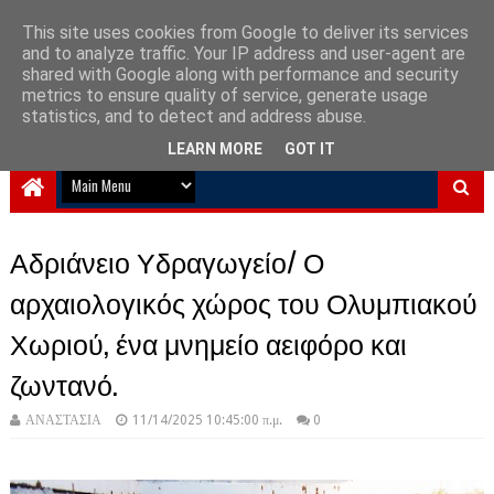
This site uses cookies from Google to deliver its services
and to analyze traffic. Your IP address and user-agent are
NewPlanet09
shared with Google along with performance and security
metrics to ensure quality of service, generate usage
Ειδήσεις νέα από την Ελλάδα και τον κόσμο
statistics, and to detect and address abuse.
LEARN MORE
GOT IT
Αδριάνειο Υδραγωγείο/ Ο
αρχαιολογικός χώρος του Ολυμπιακού
Χωριού, ένα μνημείο αειφόρο και
ζωντανό.
ΑΝΑΣΤΑΣΙΑ
11/14/2025 10:45:00 π.μ.
0