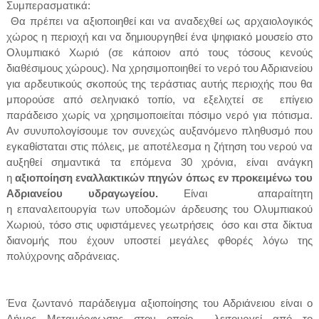
Συμπερασματικά:
Θα πρέπει να αξιοποιηθεί και να αναδεχθεί ως αρχαιολογικός
χώρος η περιοχή και να δημιουργηθεί ένα ψηφιακό μουσείο στο
Ολυμπιακό Χωριό (σε κάποιον από τους τόσους κενούς
διαθέσιμους χώρους). Να χρησιμοποιηθεί το νερό του Αδριανείου
για αρδευτικούς σκοπούς της τεράστιας αυτής περιοχής που θα
μπορούσε από σεληνιακό τοπίο, να εξελιχτεί σε επίγειο
παράδεισο χωρίς να χρησιμοποιείται πόσιμο νερό για πότισμα.
Αν συνυπολογίσουμε τον συνεχώς αυξανόμενο πληθυσμό που
εγκαθίσταται στις πόλεις, με αποτέλεσμα η ζήτηση του νερού να
αυξηθεί σημαντικά τα επόμενα 30 χρόνια, είναι ανάγκη
η
αξιοποίηση εναλλακτικών πηγών όπως εν προκειμένω του
Αδριανείου υδραγωγείου.
Είναι απαραίτητη
η επαναλειτουργία των υποδομών άρδευσης του Ολυμπιακού
Χωριού, τόσο στις υφιστάμενες γεωτρήσεις όσο και στα δίκτυα
διανομής που έχουν υποστεί μεγάλες φθορές λόγω της
πολύχρονης αδράνειας.
Ένα ζωντανό παράδειγμα αξιοποίησης του Αδριάνειου είναι ο
Δήμος Μεταμόρφωσης στον οποίο λειτουργεί από το