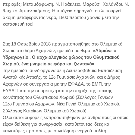
περιοχές: Μεταμόρφωση, Ν. Ηράκλειο, Μαρούσι, Χαλάνδρι, Ν.
Ψυχικό, Αμπελοκήπους. Η υπόγεια σήραγγά του λειτουργεί
ακόμη μεταφέροντας νερό, 1800 περίπου χρόνια μετά την
κατασκευή του!
Στις 18 Οκτωβρίου 2018 πραγματοποιήθηκε στο Ολυμπιακό
Χωριό στο δήμο Αχαρνών, ημερίδα με θέμα: «
Αδριάνειο
Υδραγωγείο.
.
Ο αρχαιολογικός χώρος του Ολυμπιακού
Χωριού, ένα μνημείο αειφόρο και ζωντανό».
Την ημερίδα συνδιοργάνωσε η Δευτεροβάθμια Εκπαίδευση
Ανατολικής Αττικής, το 12
Γυμνάσιο Αχαρνών και ο Δήμος
ο
Αχαρνών σε συνεργασία με την ΕΦΑΔΑ, το ΕΜΠ, την
ΕΥΔΑΠ και την συμμετοχή και την στήριξη της τοπικής
κοινότητας του Ολυμπιακού Χωριού (Σύλλογος Γονέων
12
Γυμνασίου Αχαρνών, Νέα Γενιά Ολυμπιακού Χωριού,
ου
Σύλλογος Κατοίκων Ολυμπιακού Χωριού).
Όλοι αυτοί οι φορείς εκπροσωπήθηκαν με ανθρώπους οι οποίοι
είχαν διάθεση για συνεργασία, καταθέτοντας ιδέες και
καινοτόμες προτάσεις με συνείδηση ενεργού πολίτη .