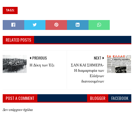
TAGS:
RELATED POSTS
PREVIOUS
NEXT
Η Δίκη των Έξι
ΣΑΝ ΚΑΙ ΣΗΜΕΡΑ-
Η διαμαρτυρία των
Ελλήνων
διανοουμένων
POST A COMMENT
BLOGGER
FACEBOOK
Δεν υπάρχουν σχόλια