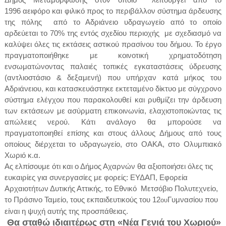
1996 αειφόρο και φιλικό προς το περιβάλλον σύστημα άρδευσης
της πόλης από το Αδριάνειο υδραγωγείο από το οποίο
αρδεύεται το 70% της εντός σχεδίου περιοχής με σχεδιασμό να
καλύψει
όλες τις εκτάσεις αστικού πρασίνου του δήμου. Το έργο
πραγματοποιήθηκε με κοινοτική χρηματοδότηση
ενσωματώνοντας παλαιές τοπικές εγκαταστάσεις ύδρευσης
(αντλιοστάσιο & δεξαμενή) που υπήρχαν κατά μήκος του
Αδριάνειου, και κατασκευάστηκε εκτεταμένο δίκτυο με σύγχρονο
σύστημα ελέγχου που παρακολουθεί και ρυθμίζει την άρδευση
των εκτάσεων με ασύρματη επικοινωνία, ελαχιστοποιώντας τις
απώλειες νερού. Κάτι ανάλογο θα μπορούσε να
πραγματοποιηθεί επίσης και στους άλλους Δήμους από τους
οποίους διέρχεται το υδραγωγείο, στο ΟΑΚΑ, στο Ολυμπιακό
Χωριό κ.α.
Ας ελπίσουμε ότι και ο Δήμος Αχαρνών θα αξιοποιήσει όλες τις
ευκαιρίες για συνεργασίες με φορείς: ΕΥΔΑΠ, Εφορεία
Αρχαιοτήτων Δυτικής Αττικής, το Εθνικό Μετσόβιο Πολυτεχνείο,
το Πράσινο Ταμείο, τους εκπαιδευτικούς του 12
Γυμνασίου που
ου
είναι η ψυχή αυτής της προσπάθειας.
Θα σταθώ ιδιαιτέρως στη «Νέα Γενιά του Χωριού»