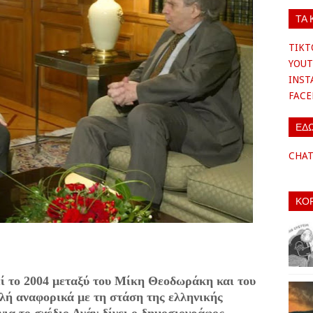
ΤΑ 
TIKT
YOUT
INS
FAC
ΕΔ
CHA
ΚΟ
ί το 2004 μεταξύ του Μίκη Θεοδωράκη και του
ή αναφορικά με τη στάση της ελληνικής