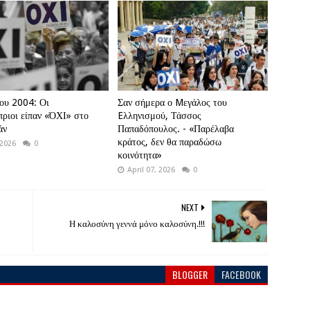
ου 2004: Οι
Σαν σήμερα ο Mεγάλος του
ριοι είπαν «ΌΧΙ» στο
Eλληνισμού, Τάσσος
άν
Παπαδόπουλος. - «Παρέλαβα
κράτος, δεν θα παραδώσω
 2026
0
κοινότητα»
April 07, 2026
0
NEXT
Η καλοσύνη γεννά μόνο καλοσύνη.!!!
BLOGGER
FACEBOOK