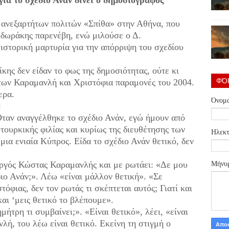
ια το σχέδιο Ανάν δίνει ο δημοσιογράφος
 ανεξαρτήτων πολιτών «Σπίθα» στην Αθήνα, που
εοδωράκης παρενέβη, ενώ μιλούσε ο Δ.
ιστορική μαρτυρία για την απόρριψη του σχεδίου
κης δεν είδαν το φως της δημοσιότητας, ούτε κι
ΦΌ
 των Καραμανλή και Χριστόφια παραμονές του 2004.
ερα.
Όνομ
:
 Όταν αναγγέλθηκε το σχέδιο Ανάν, εγώ ήμουν από
τουρκικής φιλίας και κυρίως της διευθέτησης των
Ηλεκτ
μια ενιαία Κύπρος. Είδα το σχέδιο Ανάν θετικό, δεν
ργός Κώστας Καραμανλής και με ρωτάει: «Δε μου
Μήνυ
διο Ανάν;». Λέω «είναι μάλλον θετική». «Σε
όφιας, δεν τον ρωτάς τι σκέπτεται αυτός; Γιατί και
αι ‘μεις θετικό το βλέπουμε».
ήτρη τι συμβαίνει;». «Είναι θετικό», λέει, «είναι
ή, του λέω είναι θετικό. Εκείνη τη στιγμή ο