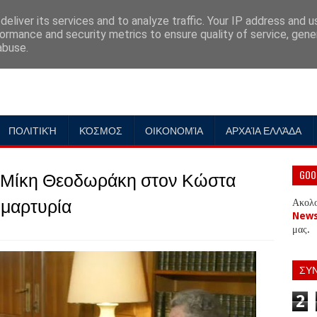
eliver its services and to analyze traffic. Your IP address and 
ormance and security metrics to ensure quality of service, gen
abuse.
ΠΟΛΙΤΙΚΉ
ΚΌΣΜΟΣ
ΟΙΚΟΝΟΜΊΑ
ΑΡΧΑΊΑ ΕΛΛΆΔΑ
 Μίκη Θεοδωράκη στον Κώστα
GOO
 μαρτυρία
Ακολ
New
μας.
ΣΥ
2