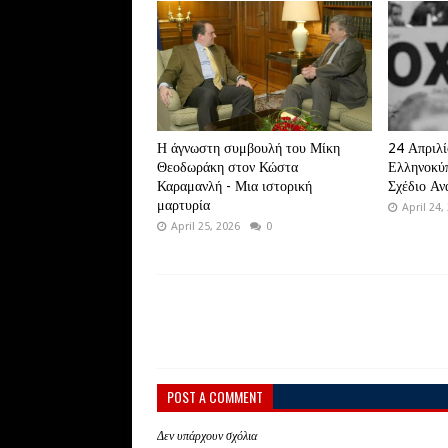
Η άγνωστη συμβουλή του Μίκη
24 Απριλί
Θεοδωράκη στον Κώστα
Ελληνοκύπ
Καραμανλή - Μια ιστορική
Σχέδιο Αν
μαρτυρία
April 24,
April 25, 2026
0
POST A COMMENT
Δεν υπάρχουν σχόλια