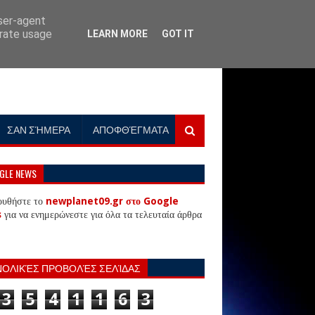
user-agent
erate usage
LEARN MORE
GOT IT
ΣΑΝ ΣΉΜΕΡΑ
ΑΠΟΦΘΈΓΜΑΤΑ
GLE NEWS
ουθήστε το
newplanet09.gr στο Google
s
για να ενημερώνεστε για όλα τα τελευταία άρθρα
ΝΟΛΙΚΈΣ ΠΡΟΒΟΛΈΣ ΣΕΛΊΔΑΣ
3
5
4
1
1
6
3