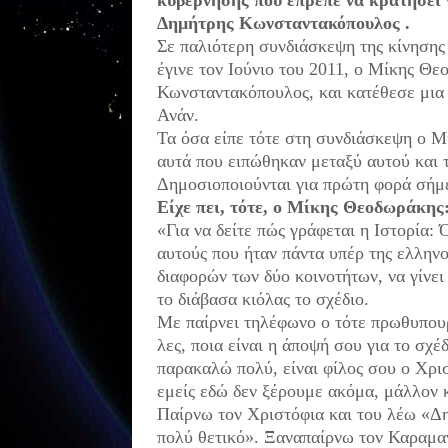
κυβέρνησης που έπρεπε να κρατήσει γ
Δημήτρης Κωνσταντακόπουλος .
Σε παλιότερη συνδιάσκεψη της κίνησης
έγινε τον Ιούνιο του 2011, ο Μίκης Θ
Κωνσταντακόπουλος, και κατέθεσε μια 
Ανάν.
Τα όσα είπε τότε στη συνδιάσκεψη ο Μί
αυτά που ειπώθηκαν μεταξύ αυτού και
Δημοσιοποιούνται για πρώτη φορά σήμ
Είχε πει, τότε, ο Μίκης Θεοδωράκης
«Για να δείτε πώς γράφεται η Ιστορία:
αυτούς που ήταν πάντα υπέρ της ελληνο
διαφορών των δύο κοινοτήτων, να γίνει 
το διάβασα κιόλας το σχέδιο.
Με παίρνει τηλέφωνο ο τότε πρωθυπου
λες, ποια είναι η άποψή σου για το σχέ
παρακαλώ πολύ, είναι φίλος σου ο Χριστ
εμείς εδώ δεν ξέρουμε ακόμα, μάλλον κ
Παίρνω τον Χριστόφια και του λέω «Δημ
πολύ θετικό». Ξαναπαίρνω τον Καραμανλ