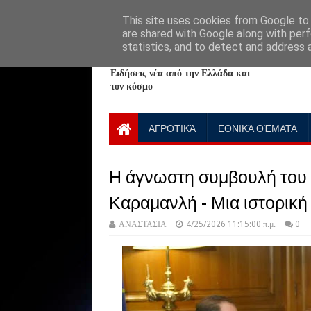
HOME
ABOUT
CONTACT US
This site uses cookies from Google to d
are shared with Google along with perf
statistics, and to detect and address 
NewPlanet09
Ειδήσεις νέα από την Ελλάδα και
τον κόσμο
ΑΓΡΟΤΙΚΆ
ΕΘΝΙΚΆ ΘΈΜΑΤΑ
Η άγνωστη συμβουλή του
Καραμανλή - Μια ιστορική
ΑΝΑΣΤΑΣΙΑ
4/25/2026 11:15:00 π.μ.
0