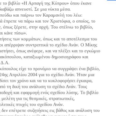
 το βιβλίο «Η Αρπαγή της Κύπρου» όπου έκανε
διαβάζω απνευστί. Σε μια νύκτα μέσα.
Σπεύδω και παίρνω τον Καραμανλή του λέω:
ά έπρεπε να πάρω και τον Χριστόφια, ο οποίος, το
, όπως ξέρετε, στην αρχή. Του στέλνω το βιβλίο,
αι κάνε πίσω».
ετήσεις των κομμάτων, όπως και το αποτέλεσμα του
ι απέρριψαν συντριπτικά το σχέδιο Ανάν. Ο Μίκης
ιστήσει, όπως ανέφερε, και να πλέξει και το εγκώμιο
ακόπουλου, καταξιωμένου δημοσιογράφου και
.Δ.Α.
όπουλος είχε το προνόμιο να συγγράψει ένα βιβλίο,
24ης Απριλίου 2004 για το σχέδιο Ανάν. Ήταν μια
ίσει τον χρόνο και να το κυκλοφορήσει έγκαιρα,
πό τη δική του ανάλυση το σχέδιο Ανάν. Τους
αποδοχή και εφαρμογή ενός σχεδίου λύσης. Το βιβλίο
ελέτη για τις θεσμικές, στρατιωτικές,
ολιτικές πτυχές του σχεδίου Ανάν.
ς δεν επέτρεπε συζητήσεις εις βάθος και ανάλυση του