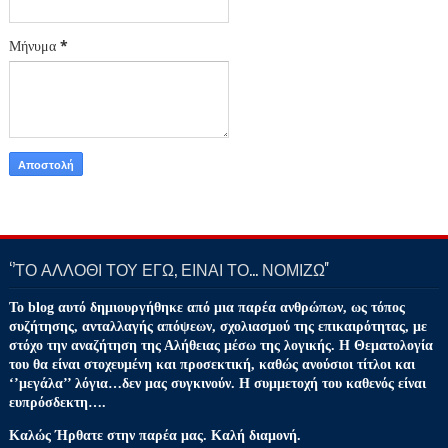
Μήνυμα
*
‘’ΤΟ ΑΛΛΟΘΙ ΤΟΥ ΕΓΩ, ΕΙΝΑΙ ΤΟ… ΝΟΜΙΖΩ''
Το blog αυτό δημιουργήθηκε από μια παρέα ανθρώπων, ως τόπος
συζήτησης, ανταλλαγής απόψεων, σχολιασμού της επικαιρότητας, με
στόχο την αναζήτηση της Αλήθειας μέσω της λογικής. Η Θεματολογία
του θα είναι στοχευμένη και προσεκτική, καθώς ανούσιοι τίτλοι και
‘’μεγάλα’’ λόγια…δεν μας συγκινούν. Η συμμετοχή του καθενός είναι
ευπρόσδεκτη….
Καλώς Ήρθατε στην παρέα μας. Καλή διαμονή.