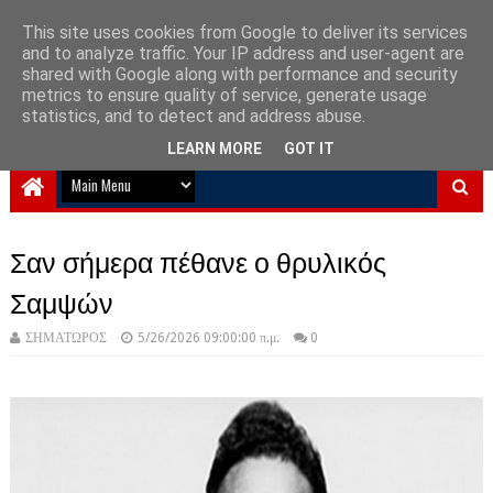
This site uses cookies from Google to deliver its services
and to analyze traffic. Your IP address and user-agent are
NewPlanet09
shared with Google along with performance and security
metrics to ensure quality of service, generate usage
Ειδήσεις νέα από την Ελλάδα και τον κόσμο
statistics, and to detect and address abuse.
LEARN MORE
GOT IT
Σαν σήμερα πέθανε ο θρυλικός
Σαμψών
ΣΗΜΑΤΩΡΟΣ
5/26/2026 09:00:00 π.μ.
0