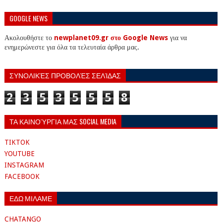
GOOGLE NEWS
Ακολουθήστε το
newplanet09.gr στο Google News
για να
ενημερώνεστε για όλα τα τελευταία άρθρα μας.
ΣΥΝΟΛΙΚΈΣ ΠΡΟΒΟΛΈΣ ΣΕΛΊΔΑΣ
2
3
5
3
5
5
5
8
ΤΑ ΚΑΙΝΟΎΡΓΙΑ ΜΑΣ SOCIAL MEDIA
TIKTOK
YOUTUBE
INSTAGRAM
FACEBOOK
ΕΔΩ ΜΙΛΑΜΕ
CHATANGO