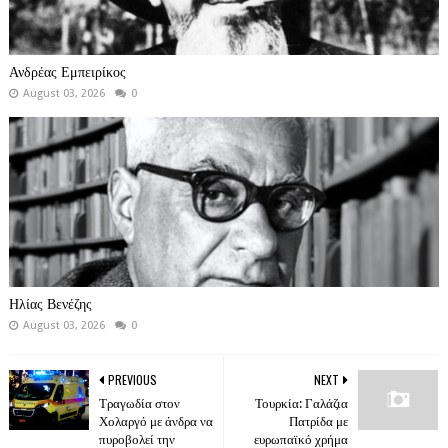
Ανδρέας Εμπειρίκος
August 03, 2026
0
Ηλίας Βενέζης
August 03, 2026
0
PREVIOUS
NEXT
Τραγωδία στον
Τουρκία: Γαλάζια
Χολαργό με άνδρα να
Πατρίδα με
πυροβολεί την
ευρωπαϊκό χρήμα