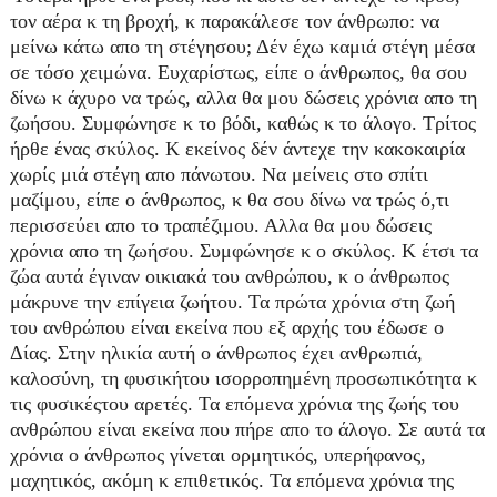
τον αέρα κ τη βροχή, κ παρακάλεσε τον άνθρωπο: να
μείνω κάτω απο τη στέγησου; Δέν έχω καμιά στέγη μέσα
σε τόσο χειμώνα. Ευχαρίστως, είπε ο άνθρωπος, θα σου
δίνω κ άχυρο να τρώς, αλλα θα μου δώσεις χρόνια απο τη
ζωήσου. Συμφώνησε κ το βόδι, καθώς κ το άλογο. Τρίτος
ήρθε ένας σκύλος. Κ εκείνος δέν άντεχε την κακοκαιρία
χωρίς μιά στέγη απο πάνωτου. Να μείνεις στο σπίτι
μαζίμου, είπε ο άνθρωπος, κ θα σου δίνω να τρώς ό,τι
περισσεύει απο το τραπέζιμου. Αλλα θα μου δώσεις
χρόνια απο τη ζωήσου. Συμφώνησε κ ο σκύλος. Κ έτσι τα
ζώα αυτά έγιναν οικιακά του ανθρώπου, κ ο άνθρωπος
μάκρυνε την επίγεια ζωήτου. Τα πρώτα χρόνια στη ζωή
του ανθρώπου είναι εκείνα που εξ αρχής του έδωσε ο
Δίας. Στην ηλικία αυτή ο άνθρωπος έχει ανθρωπιά,
καλοσύνη, τη φυσικήτου ισορροπημένη προσωπικότητα κ
τις φυσικέςτου αρετές. Τα επόμενα χρόνια της ζωής του
ανθρώπου είναι εκείνα που πήρε απο το άλογο. Σε αυτά τα
χρόνια ο άνθρωπος γίνεται ορμητικός, υπερήφανος,
μαχητικός, ακόμη κ επιθετικός. Τα επόμενα χρόνια της