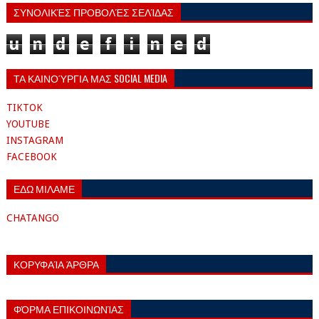
ΣΥΝΟΛΙΚΈΣ ΠΡΟΒΟΛΈΣ ΣΕΛΊΔΑΣ
u
n
d
e
f
i
n
e
d
ΤΑ ΚΑΙΝΟΎΡΓΙΑ ΜΑΣ SOCIAL MEDIA
TIKTOK
YOUTUBE
INSTAGRAM
FACEBOOK
ΕΔΩ ΜΙΛΑΜΕ
CHATANGO
ΚΟΡΥΦΑΊΑ ΆΡΘΡΑ
ΦΌΡΜΑ ΕΠΙΚΟΙΝΩΝΊΑΣ