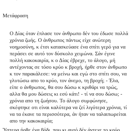
Μετάφραση
Ο Δίας όταν έπλασε τον άνθρωπο δέν του έδωσε πολλά
χρόνια ζωής. Ο άνθρωπος πάντως είχε ανώτερη
νοημοσύνη, κ έτσι κατασκεύασε ένα σπίτι γερό για να
περάσει σε αυτό τον δύσκολο χειμώνα. Σάν έγινε
πολλή κακοκαιρία, κ ο Δίας έβρεχε, το άλογο, μή
αντέχοντας σε τόσο κρύο κ βροχή, ήρθε στον άνθρωπο
κ τον παρακάλεσε: να μείνω και εγώ στο σπίτι σου, να
γλυτώσω απο το κρύο, τον άνεμο, τη βροχή; - Έλα,
είπε ο άνθρωπος, θα σου δώσω κ κριθάρι να τρώς,
αλλα θα μου δώσεις κι εσύ κάτι! - τί να σου δώσω; -
χρόνια απο τη ζωήσου. Το άλογο συμφώνησε,
σκέφτηκε οτι είναι καλύτερα να ζεί λιγότερα χρόνια, τί
να τα έκανε τα περισσότερα, άν ήταν να ταλαιπωρείται
απο την κακοκαιρία;
Ύστερα ήρθε ένα βόδι, που κι αυτό δέν άντεχε το κρύο,