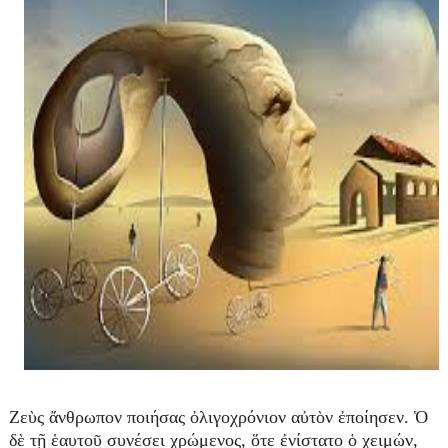
Ζεὺς ἄνθρωπον ποιήσας ὀλιγοχρόνιον αὐτὸν ἐποίησεν. Ὁ
δὲ τῇ ἑαυτοῦ συνέσει χρώμενος, ὅτε ἐνίστατο ὁ χειμών,