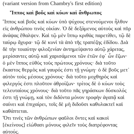
(variant version from Chambry's first edition)
Ἴππος καὶ βοῦς καὶ κύων καὶ ἄνθρωπος
Ἴππος καὶ βοῦς καὶ κύων ὑπὸ ψύχους στενούμενοι ἦλθον
εἰς ἀνθρώπου τινὸς οἰκίαν. Ὁ δὲ δεξάμενος αὐτοὺς καὶ πῦρ
ἀνάψας ἔθαλψεν. Καὶ τῷ μὲν ἵππῳ κριθὰς παρετίθει, τῷ δὲ
ταύρῳ ἄχυρα· τῷ δὲ κυνὶ τὰ ἀπὸ τῆς τραπέζης ἐδίδου. Διὰ
δὲ τὴν τοιαύτην φιλοξενίαν ἀντημείψαντο αὐτῷ χάριτας,
μερίσαντες αὐτῷ καὶ χαρισάμενοι τῶν ἐτῶν ἐφ᾿ ὧν ἔζων·
ὁ μὲν ἵππος εὐθὺς τοὺς πρώτους χρόνους· διὰ τοῦτο
ἕκαστος θερμὸς καὶ γαυρός ἐστι τῇ γνώμη· ὁ δὲ βοῦς μετ᾿
αὐτὸν τοὺς μέσους χρόνους· διὰ τοῦτο μοχθηρὸς καὶ
φιλεργός ἐστι πλοῦτον ἀθροίζων· τρίτος δὲ ὁ κύων τοὺς
τελευταίους χρόνους· διὰ τοῦτο πᾶς γηράσκων δύσκολός
ἐστι τῇ γνώμῃ, καὶ τὸν διδόντα μόνον τροφὴν ἀγαπᾷ καὶ
σαίνει καὶ ἐπιχαίρει, τοῖς δὲ μὴ διδοῦσι καθυλακτεῖ καὶ
καθάπτεται.
Ὅτι τινὲς τῶν ἀνθρώπων φαῦλοι ὄντες καὶ κακοὶ
[ἐκείνους] εἰώθασι μόνους φιλεῖν τοὺς διατρέφοντας
αὐτούς.