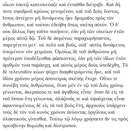
οἶκον ἑαυτῷ κατεσκεύαζε καὶ ἐνταῦθα διέτριβε. Καὶ δή
ποτε σφοδροῦ κρύους γενομένου, καὶ τοῦ Διὸς ὕοντος,
ἵππος ἀντέχειν μὴ δυνάμενος ἧκε δρομαῖος πρὸς τὸν
ἄνθρωπον, καὶ τούτου ἐδεήθη ὅπως σκέπῃ αὐτόν. Ὁ δ᾿
οὐκ ἄλλως ἔφη τοῦτο ποιήσειν, ἐὰν μὴ τῶν οἰκείων ἐτῶν
μέρος αὐτῷ δῷ. Τοῦ δὲ ἀσμένως παραχωρήσαντος,
παρεγένετο μετ᾿ οὐ πολὺ καὶ βοῦς, οὐδ᾿ αὐτὸς δυνάμενος
ὑπομένειν τὸν χειμῶνα. Ὁμοίως δὲ τοῦ ἀνθρώπου μὴ
πρότερον ὑποδέξεσθαι φάσκοντος, ἐὰν μὴ τῶν ἰδίων ἐτῶν
ἀριθμόν τινα παράσχῃ, καὶ αὐτὸς μέρος δοὺς ὑπεδέχθη. Τὸ
δὲ τελευταῖον κύων ψύχει διαφθειρόμενος ἧκε, καὶ τοῦ
ἰδίου χρόνου μέρος ἀπονείμας σκέπης ἔτυχε. Οὕτω τε
συνέβη τοὺς ἀνθρώπους, ὅταν μὲν ἐν τῷ τοῦ Διὸς χρόνῳ
γένωνται, ἀκεραίους τε καὶ ἀγαθοὺς εἶναι· ὅταν δὲ εἰς τὰ
τοῦ ἵππου ἔτη γένωνται, ἀλάζονάς τε καὶ ὑψαύχενας εἶναι·
ἀφικνουμένους δὲ εἰς τὰ τοῦ βοὸς ἔτη, ἀρχικοὺς ὑπάρχειν·
τοὺς δὲ τὸν τοῦ κυνὸς χρόνον ἀνύοντας ὀργίλους καὶ
ὑλακτικοὺς γίνεσθαι. Τούτῳ τῷ λόγῳ χρήσαιτο ἄν τις πρὸς
πρεσβύτην θυμώδη καὶ δύστροπον.