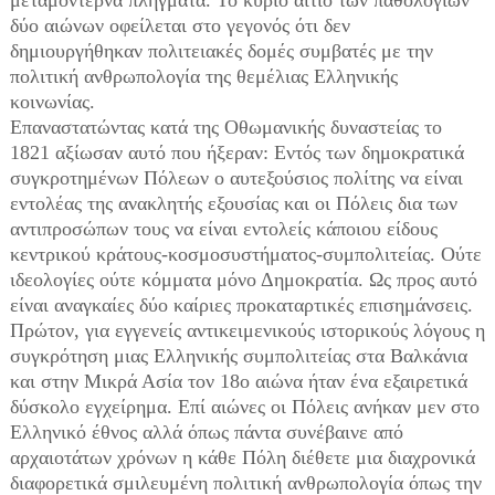
μεταμοντέρνα πλήγματα. Το κύριο αίτιο των παθολογιών
δύο αιώνων οφείλεται στο γεγονός ότι δεν
δημιουργήθηκαν πολιτειακές δομές συμβατές με την
πολιτική ανθρωπολογία της θεμέλιας Ελληνικής
κοινωνίας.
Επαναστατώντας κατά της Οθωμανικής δυναστείας το
1821 αξίωσαν αυτό που ήξεραν: Εντός των δημοκρατικά
συγκροτημένων Πόλεων ο αυτεξούσιος πολίτης να είναι
εντολέας της ανακλητής εξουσίας και οι Πόλεις δια των
αντιπροσώπων τους να είναι εντολείς κάποιου είδους
κεντρικού κράτους-κοσμοσυστήματος-συμπολιτείας. Ούτε
ιδεολογίες ούτε κόμματα μόνο Δημοκρατία. Ως προς αυτό
είναι αναγκαίες δύο καίριες προκαταρτικές επισημάνσεις.
Πρώτον, για εγγενείς αντικειμενικούς ιστορικούς λόγους η
συγκρότηση μιας Ελληνικής συμπολιτείας στα Βαλκάνια
και στην Μικρά Ασία τον 18ο αιώνα ήταν ένα εξαιρετικά
δύσκολο εγχείρημα. Επί αιώνες οι Πόλεις ανήκαν μεν στο
Ελληνικό έθνος αλλά όπως πάντα συνέβαινε από
αρχαιοτάτων χρόνων η κάθε Πόλη διέθετε μια διαχρονικά
διαφορετικά σμιλευμένη πολιτική ανθρωπολογία όπως την