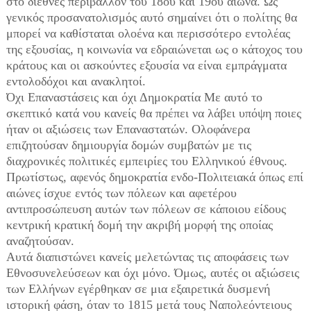
στο διεθνές περιβάλλον του 18ου και 19ου αιώνα. Ως
γενικός προσανατολισμός αυτό σημαίνει ότι ο πολίτης θα
μπορεί να καθίσταται ολοένα και περισσότερο εντολέας
της εξουσίας, η κοινωνία να εδραιώνεται ως ο κάτοχος του
κράτους και οι ασκούντες εξουσία να είναι εμπράγματα
εντολοδόχοι και ανακλητοί.
Όχι Επαναστάσεις και όχι Δημοκρατία Με αυτό το
σκεπτικό κατά νου κανείς θα πρέπει να λάβει υπόψη ποιες
ήταν οι αξιώσεις των Επαναστατών. Ολοφάνερα
επιζητούσαν δημιουργία δομών συμβατών με τις
διαχρονικές πολιτικές εμπειρίες του Ελληνικού έθνους.
Πρωτίστως, αφενός δημοκρατία ενδο-Πολιτειακά όπως επί
αιώνες ίσχυε εντός των πόλεων και αφετέρου
αντιπροσώπευση αυτών των πόλεων σε κάποιου είδους
κεντρική κρατική δομή την ακριβή μορφή της οποίας
αναζητούσαν.
Αυτά διαπιστώνει κανείς μελετώντας τις αποφάσεις των
Εθνοσυνελεύσεων και όχι μόνο. Όμως, αυτές οι αξιώσεις
των Ελλήνων εγέρθηκαν σε μια εξαιρετικά δυσμενή
ιστορική φάση, όταν το 1815 μετά τους Ναπολεόντειους