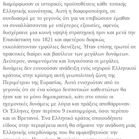
διαμόρφωσαν οι ιστορικές προϋποθέσεις κάθε τοπικής
Ελληνικής κοινότητας. Αυτή η διαφοροποίηση, σε
συνδυασμό με το γεγονός ότι για να επιβιώσουν έμαθαν
να συναλλάσσονται με υπέρτερες εξουσίες, αφενός
δυσχέραινε μια κοινή υψηλή στρατηγική πριν και μετά την
Επανάσταση του 1821 και αφετέρου διαρκώς
εκκολάπτονταν εμφύλιες διενέξεις. Ήταν επίσης τρωτοί σε
πρακτικές διαίρει και βασίλευε των μεγάλων δυνάμεων.
Δεύτερον, αναμενόμενα και λογικότατα οι μεγάλες
δυνάμεις δεν ευνοούσαν ανάδειξη ενός ισχυρού Ελληνικού
κράτους στην κρίσιμη αυτή γεωπολιτική ζώνη της
Περιμέτρου της Ευρασίας. Αυτό ενισχυόταν από το
γεγονός ότι σε ένα κόσμο δεσποτικών καθεστώτων θα
ήταν και το μόνο δημοκρατικό, κάτι στο οποίο οι
ηγεμονικές δυνάμεις με λόγια και πράξεις αποθάρρυναν.
Οι Έλληνες ήταν περίπου 9 εκατομμύρια, όσοι περίπου
και οι Βρετανοί. Ένα Ελληνικό κράτος οποιουδήποτε
είδους στην περιφέρεια αυτή θα σήμαινε την ανάδυση μιας
Ελληνικής υπερδύναμης που θα αμφισβητούσε την