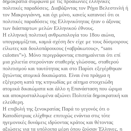
δημοκρατία σύμφωνα με τις προαιώνιες ελληνικές
πολιτικές παραδόσεις. Διαβάζοντας τον Ρήγα Βελεστινλή ή
τον Μακρυγιάννη, και όχι μόνο, κανείς κατανοεί ότι οι
πολιτικές παραδόσεις της Ελληνικότητας ήταν ο άξονας
των διάσπαρτων μελών Ελληνικού έθνους.
Η ελληνική πολιτική ανθρωπολογία του 18ου αιώνα,
υπογραμμίζεται, καμιά σχέση δεν είχε με τους δύσμοιρους
είλωτες και δουλοπάροικους («αβράκωτους», “sans
culottes”»). Μόνο περιγράφοντας επισημαίνεται ότι επί
μια χιλιετία στερούνταν σταθερής γλώσσας, σταθερού
πολιτισμού και ταυτότητας και στο Παρίσι εξεγέρθηκαν
ζητώντας ατομικά δικαιώματα. Είναι ένα πράγμα η
εξέγερση κατά της κτηνωδίας με αίτημα στοιχειώδη
ατομικά δικαιώματα και άλλο η Επανάσταση που ώριμα
και αποκρυσταλλωμένα αξιώνει Πολιτεία δημοκρατική και
ελεύθερη.
Η επιβολή της ξενοκρατίας Παρά το γεγονός ότι ο
Καποδίστριας ελίχθηκε επιτυχώς ενάντια στις τότε
ηγεμονικές δυνάμεις ιδρύοντας κράτος και θέτοντας
αξιώσεις για τα υπόλοιπα μέρη όπου ζούσαν Έλληνες, η