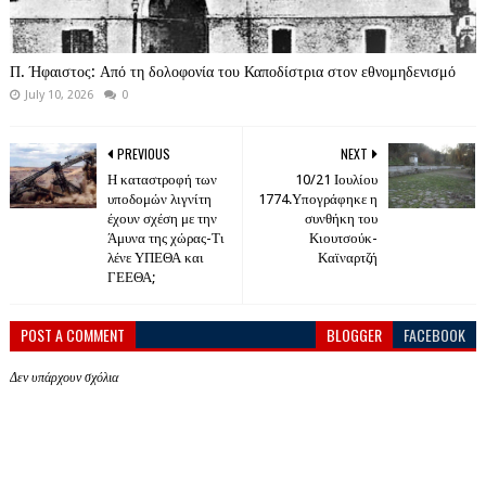
Π. Ήφαιστος: Από τη δολοφονία του Καποδίστρια στον εθνομηδενισμό
July 10, 2026
0
PREVIOUS
NEXT
Η καταστροφή των
10/21 Ιουλίου
υποδομών λιγνίτη
1774.Υπογράφηκε η
έχουν σχέση με την
συνθήκη του
Άμυνα της χώρας-Τι
Κιουτσούκ-
λένε ΥΠΕΘΑ και
Καϊναρτζή
ΓΕΕΘΑ;
POST A COMMENT
BLOGGER
FACEBOOK
Δεν υπάρχουν σχόλια