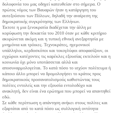
δολοφονία του μας οδηγεί κατευθείαν στο σήμερα. Ο
πρώτος νόμος των Βαυαρών ήταν η κατάργηση του
αυτεξούσιου των Πόλεων, δηλαδή την αναίρεση της
δημοκρατικής συγκρότησης των Ελλήνων.
Έκτοτε η μια ξενοκρατία διαδέχεται την άλλη με
κορύφωση την δεκαετία του 2010 όταν με κάθε κριτήριο
ακυρώνεται ακόμη και η τυπική εθνική ανεξαρτησία με
μνημόνια και τρόικες. Τεχνοκράτες, ηγεμονικοί
υπάλληλοι, κερδοσκόποι και τοκογλύφοι αποφασίζουν, οι
εγχώριοι κατέχοντες τις καρέκλες εξουσίας εκτελούν και η
κοινωνία όχι μόνο υποτάσσεται αλλά και
αποσυναρμολογείται. Το κατά πόσο το ισχύον πολίτευμα ή
κάποιο άλλο μπορεί να δρομολογήσει το κράτος προς
δημοκρατικούς προσανατολισμούς καθιστώντας τους
πολίτες εντολείς και την εξουσία εντολοδόχο και
ανακλητή, δεν είναι ένα ερώτημα που μπορεί να απαντηθεί
εδώ.
Σε κάθε περίπτωση η απάντηση ανήκει στους πολίτες και
εξαρτάται από το κατά πόσο ως συλλογική οντότητα