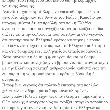
επιρροή του Ηνωμένου Βασιλείου ως της κυρίαρχης
ναυτικής δύναμης.
Αναντίστοιχοι θεσμοί Χωρίς να επεκταθούμε εδώ στα
γεγονότα μέχρι και τον θάνατο του Ιωάννη Καποδίστρια,
υπογραμμίζεται ότι τα προβλήματα που η Ελλάδα
αντιμετώπισε και που συνεχίζει να αντιμετωπίζει επί δύο
αιώνες μετά την δολοφονία του, οφείλονται στο γεγονός
ότι αφετηριακά το Ελληνικό κράτος κτίστηκε με τρόπο
που δεν αντιστοιχεί στον πάμπλουτο Ελληνικό πολιτισμό
και στις δοκιμασμένες Ελληνικές πολιτικές παραδόσεις.
Κατά συνέπεια η δομή, η φυσιογνωμία και οι θεσμοί
βρίσκονταν και συνεχίζουν να βρίσκονται σε αναντιστοιχία
με την Ελληνική πολιτική ανθρωπολογία καθιστώντας την
δημοκρατική νομιμοποίηση του κράτους δύσκολη ή
ανέφικτη.
Παραμένει γεγονός ότι πολιτικά επιτεύγματα πολλών
χιλιετιών των δημοκρατικά προσανατολισμένων
Ελληνικών Πόλεων είχαν ως αποτέλεσμα η παρακμή της
Οθωμανικής Αυτοκρατορίας να ανοίξει ιστορικό παράθυρο
ευκαιρίας για την εθνική ανεξαρτησία των Ελλήνων και