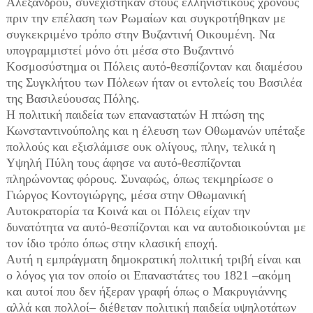
Αλεξάνδρου, συνεχίστηκαν στους ελληνιστικούς χρόνους
πριν την επέλαση των Ρωμαίων και συγκροτήθηκαν με
συγκεκριμένο τρόπο στην Βυζαντινή Οικουμένη. Να
υπογραμμιστεί μόνο ότι μέσα στο Βυζαντινό
Κοσμοσύστημα οι Πόλεις αυτό-θεσπίζονταν και διαμέσου
της Συγκλήτου των Πόλεων ήταν οι εντολείς του Βασιλέα
της Βασιλεύουσας Πόλης.
Η πολιτική παιδεία των επαναστατών Η πτώση της
Κωνσταντινούπολης και η έλευση των Οθωμανών υπέταξε
πολλούς και εξισλάμισε ουκ ολίγους, πλην, τελικά η
Υψηλή Πύλη τους άφησε να αυτό-θεσπίζονται
πληρώνοντας φόρους. Συναφώς, όπως τεκμηρίωσε ο
Γιώργος Κοντογιώργης, μέσα στην Οθωμανική
Αυτοκρατορία τα Κοινά και οι Πόλεις είχαν την
δυνατότητα να αυτό-θεσπίζονται και να αυτοδιοικούνται με
τον ίδιο τρόπο όπως στην κλασική εποχή.
Αυτή η εμπράγματη δημοκρατική πολιτική τριβή είναι και
ο λόγος για τον οποίο οι Επαναστάτες του 1821 –ακόμη
και αυτοί που δεν ήξεραν γραφή όπως ο Μακρυγιάννης
αλλά και πολλοί– διέθεταν πολιτική παιδεία υψηλοτάτων