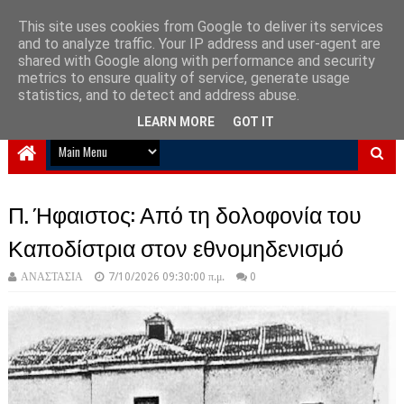
This site uses cookies from Google to deliver its services
and to analyze traffic. Your IP address and user-agent are
NewPlanet09
shared with Google along with performance and security
metrics to ensure quality of service, generate usage
Ειδήσεις νέα από την Ελλάδα και τον κόσμο
statistics, and to detect and address abuse.
LEARN MORE
GOT IT
Π. Ήφαιστος: Από τη δολοφονία του
Καποδίστρια στον εθνομηδενισμό
ΑΝΑΣΤΑΣΙΑ
7/10/2026 09:30:00 π.μ.
0