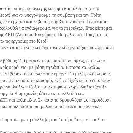
τά επί της παραγωγής και της εκμετάλλευσης του
Στερτζ για να υπογράψουμε τη σύμβαση και την Τρίτη
ζ δεν έρχεται και βέβαια η σύμβαση ναυαγεί. Γίνονται τα
ακολουθώ να ενδιαφέρομαι για τα πετρέλαια. Επισκέπτομαι
της ΔΕΠ (Δημόσια Επιχείρηση Πετρελαίου). Πραγματικά,
 τις εργασίες στο Κερί».
κυνθο και στήνει εκεί ένα κανονικό εργοτάξιο επανδρωμένο
ν βάθους 120 μέτρων το περισσότερο, όμως, πετρέλαιο
ωρίς υδρόθειο, με βάση τη νάφθα. Έφτασα να βγάζω,
και 70 βαρέλια πετρέλαιο την ημέρα. Για μήνες ολόκληρους
ούνταν με αυτό το καύσιμο, ενώ επί χρόνια μου ζητούσαν
ρα να βγάλω ντίζελ σε πρώτη φάση χωρίς διυλιστήριο!».
ουργείο Βιομηχανίας άδεια εκμεταλλεύσεως:
ΔΕΠ και τούμπαλιν. Σ» αυτά τα δρομολόγια με κορόιδευαν
ο και πουλούσα το πετρέλαιο που έβγαζα με κανονικό
αι σταματάει με τη σύλληψη του Σωτήρη Σοφιανόπουλου.
Καραμανλής είχε ζητήσει από τον υπουργό Βιομηχανίας να