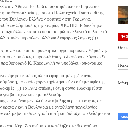
ΟΥΛΟΣ
38 στην Αθήνα. Το 1956 αποφοίτησε από το Γυμνάσιο
ήμιο Θεσσαλονίκης και στο Πολυτεχνείο Darmstadt της
ος του Συλλόγου Ελλήνων φοιτητών στη Γερμανία.
Διευθύνων Σύμβουλος της εταιρίας ΧΡΩΠΕΙ. Ειδικεύτηκε
ι μεταξύ άλλων κατασκεύασε τα πρώτα ελληνικά όπλα μετά
ΦΌ
βαλλιστικών πυραύλων αλλά για διαφόρους λόγους (!) η
Όνομ
ς συνέθεσε και το προωθητικό υγρό πυραύλων Υδραζίνη.
κάτους που όμως η προσπάθεια για διαφόρους λόγους (!)
ε πρωθυπουργό Κ. Καραμανλή να υποβάλει «οικονομικό
Ηλεκτ
ύνης έφερε σε πέρας υλικό εφαρμοσμένης έρευνας
σύμβαση, το οποίο χαρακτηρίστηκε εθνικό θέμα υψίστης
Μήνυ
οκιμές. (!) Το 1972 απέδειξε ότι η σόγια ευδοκιμεί στη
υ για βιομηχανική εκμετάλλευση.
ής πρωτεϊνούχων αλεύρων υψηλής περιεκτικότητας σε
ων κρατών και η Βουλγαρία με ανταλλαγή τεχνολογίας
ν επέτρεψε τη συνεργασία αυτή και διέταξε το κλείσιμο του
αιο στο Κερί Ζακύνθου και κατέληξε στα δικαστήρια