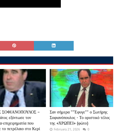
 ΣΟΦΙΑΝΟΠΟΥΛΟΣ –
Σαν σήμερα ""Έφυγε"" ο Σωτήρης
άτος εξόντωσε τον
Σοφιανόπουλος - Το οριστικό τέλος
α-επιχειρηματία που
της «ΧΡΩΠΕΙ» (φώτο)
 το πετρέλαιο στο Κερί
February 21, 2026
0