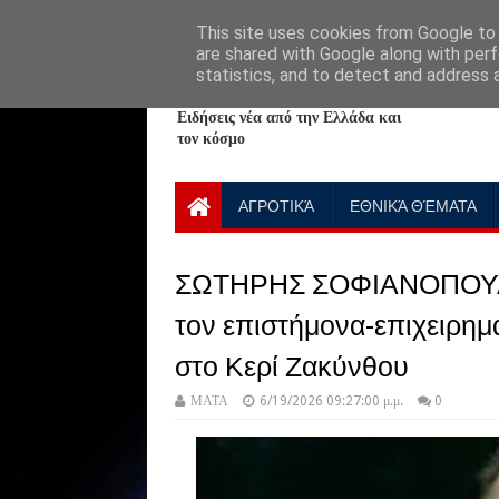
HOME
ABOUT
CONTACT US
This site uses cookies from Google to d
are shared with Google along with perf
statistics, and to detect and address 
NewPlanet09
Ειδήσεις νέα από την Ελλάδα και
τον κόσμο
ΑΓΡΟΤΙΚΆ
ΕΘΝΙΚΆ ΘΈΜΑΤΑ
ΣΩΤΗΡΗΣ ΣΟΦΙΑΝΟΠΟΥΛΟ
τον επιστήμονα-επιχειρημ
στο Κερί Ζακύνθου
ΜΑΤΑ
6/19/2026 09:27:00 μ.μ.
0