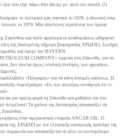
όλο που είχε πάρει δύο άδειες γι» αυτό τον σκοπό. (!)
δοκίμασε το πολεμικό μας ναυτικό το 1928, η ιδιωτική τους
 έκλεισε το 1979. Μία απίστευτη περιπέτεια του πρώην
της Ζακύνθου και πολύ αργότερα οι αναθυμιάσεις οδήγησαν
διοκτήτη της διαλυμένης σήμερα βιομηχανίας ΧΡΩΠΕΙ, Σωτήρη
γερμανία, καί έφερε την BAYERN.
ST PETROLEUM COMPANY» έρχεται στη Ζάκυνθο, για να
ίου. Δεν γίνεται όμως εντατική άντληση, των φρεατίων,
εξαμενές.
ο τορπιλοβόλο «Πέργαμος» για να κάνη δοκιμές καύσεως. Η
ισιόδοξο συμπέρασμα: «Εκ των ανωτέρω συνάγεται ότι τ»
ικά».
τεται για πρώτη φορά τη Ζάκυνθο και μαθαίνει ότι στο
ει πετρέλαιο! Τα χρόνια της δικτατορίας αποφασίζει να
ς Ζακύνθου.
γεωτρήσεις στην αμερικανική εταιρεία ANCAR OIL. Ο
αφεία της ΧΡΩΠΕΙ με τον ελληνικής καταγωγής πρόεδρο της
ε συμφωνία και αποφασίζεται να γίνει το συντομότερο