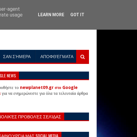
user-agent
erate usage
LEARN MORE
GOT IT
ΣΑΝ ΣΉΜΕΡΑ
ΑΠΟΦΘΈΓΜΑΤΑ
GLE NEWS
ουθήστε το
newplanet09.gr στο Google
s
για να ενημερώνεστε για όλα τα τελευταία άρθρα
ΝΟΛΙΚΈΣ ΠΡΟΒΟΛΈΣ ΣΕΛΊΔΑΣ
ΚΑΙΝΟΎΡΓΙΑ ΜΑΣ SOCIAL MEDIA