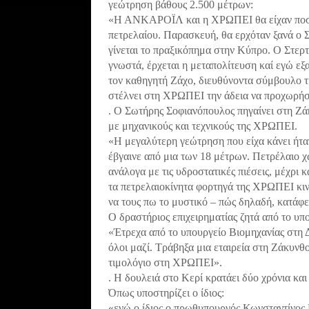
γεώτρηση βάθους 2.500 μέτρων:
«Η ΑΝΚΑΡΟΪΛ και η ΧΡΩΠΕΙ θα είχαν ποσοσ
πετρελαίου. Παρασκευή, θα ερχόταν ξανά ο 
γίνεται το πραξικόπημα στην Κύ­προ. Ο Στερτ
γνωστά, έρχεται η μεταπολίτευση καί εγώ εξ
τον καθηγητή Ζάχο, διευθύνοντα σύμβουλο 
στέλνει στη ΧΡΩΠΕΙ την άδεια να προχωρήσω
. Ο Σωτήρης Σοφιανόπουλος πηγαίνει στη Ζά
με μηχανικούς και τεχνικούς της ΧΡΩΠΕΙ.
«Η μεγαλύτερη γεώτρηση που είχα κάνει ήτα
έβγαινε από μια των 18 μέτρων. Πετρέλαιο χ
ανάλογα με τις υδροστατικές πιέσεις, μέχρι 
τα πετρελαιοκίνητα φορτηγά της ΧΡΩΠΕΙ κιν
να τους πω το μυστικό – πώς δηλαδή, κατάφε
Ο δραστήριος επιχειρηματίας ζητά από το υπ
«Έτρεχα από το υπουργείο Βιομηχανίας στη 
όλοι μαζί. Τράβηξα μια εταιρεία στη Ζάκυνθ
τιμολόγιο στη ΧΡΩΠΕΙ».
. Η δουλειά στο Κερί κρατάει δύο χρόνια κ
Όπως υποστηρίζει ο ίδιος:
«ενώ ο ίδιος ο πρωθυπουργός Κωνσταντίνος 