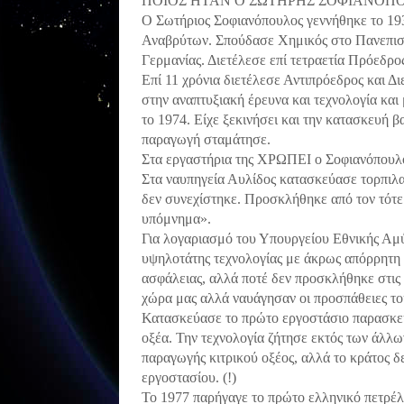
ΠΟΙΟΣ ΗΤΑΝ Ο ΣΩΤΗΡΗΣ ΣΟΦΙΑΝΟΠ
Ο Σωτήριος Σοφιανόπουλος γεννήθηκε το 19
Αναβρύτων. Σπούδασε Χημικός στο Πανεπιστ
Γερμανίας. Διετέλεσε επί τετραετία Πρόεδρ
Επί 11 χρόνια διετέλεσε Αντιπρόεδρος και 
στην αναπτυξιακή έρευνα και τεχνολογία κα
το 1974. Είχε ξεκινήσει και την κατασκευή 
παραγωγή σταμάτησε.
Στα εργαστήρια της ΧΡΩΠΕΙ ο Σοφιανόπουλο
Στα ναυπηγεία Αυλίδος κατασκεύασε τορπιλα
δεν συνεχίστηκε. Προσκλήθηκε από τον τότ
υπόμνημα».
Για λογαριασμό του Υπουργείου Εθνικής Αμ
υψηλοτάτης τεχνολογίας με άκρως απόρρητη 
ασφάλειας, αλλά ποτέ δεν προσκλήθηκε στις δ
χώρα μας αλλά ναυάγησαν οι προσπάθειες το
Κατασκεύασε το πρώτο εργοστάσιο παρασκευ
οξέα. Την τεχνολογία ζήτησε εκτός των άλλ
παραγωγής κιτρικού οξέος, αλλά το κράτος δε
εργοστασίου. (!)
Το 1977 παρήγαγε το πρώτο ελληνικό πετρέλ