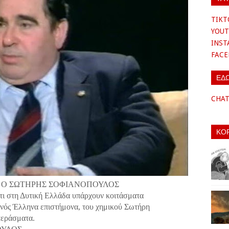
TIKT
YOUT
INS
FAC
ΕΔ
CHA
ΚΟ
Ε Ο ΣΩΤΗΡΗΣ ΣΟΦΙΑΝOΠΟΥΛΟΣ
ότι στη Δυτική Ελλάδα υπάρχουν κοιτάσματα
 ενός Έλληνα επιστήμονα, του χημικού Σωτήρη
περάσματα.