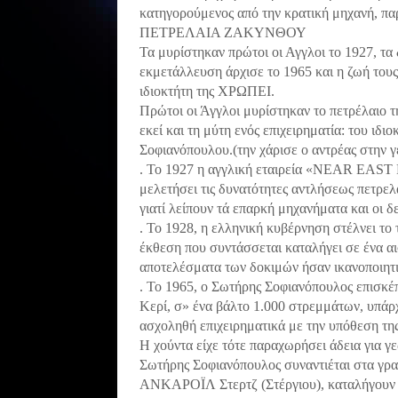
κατηγορούμενος από την κρατική μηχανή, παρ΄
ΠΕΤΡΕΛΑΙΑ ΖΑΚΥΝΘΟΥ
Τα μυρίστηκαν πρώτοι οι Αγγλοι το 1927, τα 
εκμετάλλευση άρχισε το 1965 και η ζωή τους
ιδιοκτήτη της ΧΡΩΠΕΙ.
Πρώτοι οι Άγγλοι μυρίστηκαν το πετρέλαιο 
εκεί και τη μύτη ενός επιχειρηματία: του ι
Σοφιανόπουλου.(την χάρισε ο αντρέας στην 
. Το 1927 η αγγλική εταιρεία «NEAR EA
μελετήσει τις δυνατότητες αντλήσεως πετρελα
γιατί λείπουν τά επαρκή μηχανήματα και οι δ
. Το 1928, η ελληνική κυβέρνηση στέλνει τ
έκθεση που συντάσσεται καταλήγει σε ένα α
αποτελέσματα των δοκιμών ήσαν ικανοποιητ
. Το 1965, ο Σωτήρης Σοφιανόπουλος επισκέπ
Κερί, σ» ένα βάλτο 1.000 στρεμμάτων, υπάρχ
ασχοληθή επιχειρηματικά με την υπόθεση τη
Η χούντα είχε τότε παραχωρήσει άδεια για 
Σωτήρης Σοφιανόπουλος συναντιέται στα γρ
ΑΝΚΑΡΟΪΛ Στερτζ (Στέργιου), καταλήγουν σ