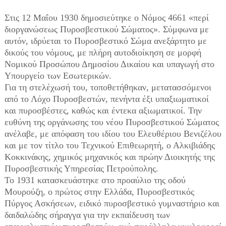
Στις 12 Μαΐου 1930 δημοσιεύτηκε ο Νόμος 4661 «περί
διοργανώσεως Πυροσβεστικού Σώματος». Σύμφωνα με
αυτόν, ιδρύεται το Πυροσβεστικό Σώμα ανεξάρτητο με
δικούς του νόμους, με πλήρη αυτοδιοίκηση σε μορφή
Νομικού Προσώπου Δημοσίου Δικαίου και υπαγωγή στο
Υπουργείο των Εσωτερικών.
Για τη στελέχωσή του, τοποθετήθηκαν, μετατασσόμενοι
από το Λόχο Πυροσβεστών, πενήντα έξι υπαξιωματικοί
και πυροσβέστες, καθώς και έντεκα αξιωματικοί. Την
ευθύνη της οργάνωσης του νέου Πυροσβεστικού Σώματος
ανέλαβε, με απόφαση του ιδίου του Ελευθέριου Βενιζέλου
και με τον τίτλο του Τεχνικού Επιθεωρητή, ο Αλκιβιάδης
Κοκκινάκης, χημικός μηχανικός και πρώην Διοικητής της
Πυροσβεστικής Υπηρεσίας Πετρούπολης.
Το 1931 κατασκευάστηκε στο προαύλιο της οδού
Μουρούζη, ο πρώτος στην Ελλάδα, Πυροσβεστικός
Πύργος Ασκήσεων, ειδικό πυροσβεστικό γυμναστήριο και
δαιδαλώδης σήραγγα για την εκπαίδευση των