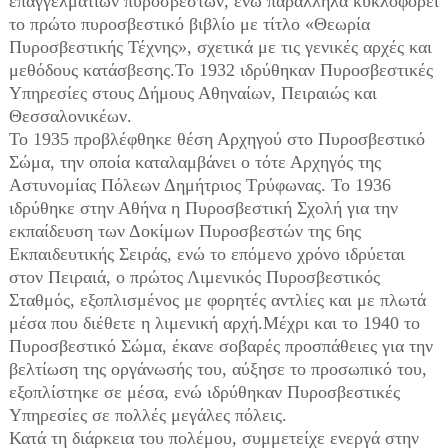
επαγγελματιών πυροσβεστών, ενώ παράλληλα κυκλοφορεί
το πρώτο πυροσβεστικό βιβλίο με τίτλο «Θεωρία
Πυροσβεστικής Τέχνης», σχετικά με τις γενικές αρχές και
μεθόδους κατάσβεσης.Το 1932 ιδρύθηκαν Πυροσβεστικές
Υπηρεσίες στους Δήμους Αθηναίων, Πειραιώς και
Θεσσαλονικέων.
Το 1935 προβλέφθηκε θέση Αρχηγού στο Πυροσβεστικό
Σώμα, την οποία καταλαμβάνει ο τότε Αρχηγός της
Αστυνομίας Πόλεων Δημήτριος Τρύφωνας. Το 1936
ιδρύθηκε στην Αθήνα η Πυροσβεστική Σχολή για την
εκπαίδευση των Δοκίμων Πυροσβεστών της 6ης
Εκπαιδευτικής Σειράς, ενώ το επόμενο χρόνο ιδρύεται
στον Πειραιά, ο πρώτος Λιμενικός Πυροσβεστικός
Σταθμός, εξοπλισμένος με φορητές αντλίες και με πλωτά
μέσα που διέθετε η λιμενική αρχή.Μέχρι και το 1940 το
Πυροσβεστικό Σώμα, έκανε σοβαρές προσπάθειες για την
βελτίωση της οργάνωσής του, αύξησε το προσωπικό του,
εξοπλίστηκε σε μέσα, ενώ ιδρύθηκαν Πυροσβεστικές
Υπηρεσίες σε πολλές μεγάλες πόλεις.
Κατά τη διάρκεια του πολέμου, συμμετείχε ενεργά στην