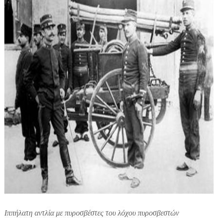
Iππήλατη αντλία με πυροσβέστες του λόχου πυροσβεστών