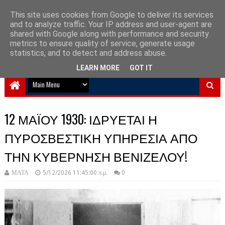
This site uses cookies from Google to deliver its services
and to analyze traffic. Your IP address and user-agent are
NewPlanet09
shared with Google along with performance and security
metrics to ensure quality of service, generate usage
Ειδήσεις νέα από την Ελλάδα και τον κόσμο
statistics, and to detect and address abuse.
LEARN MORE
GOT IT
12 ΜΑΪΟΥ 1930: ΙΔΡΥΕΤΑΙ Η
ΠΥΡΟΣΒΕΣΤΙΚΗ ΥΠΗΡΕΣΙΑ ΑΠΟ
ΤΗΝ ΚΥΒΕΡΝΗΣΗ ΒΕΝΙΖΕΛΟΥ!
ΜΑΤΑ
5/12/2026 11:45:00 π.μ.
0