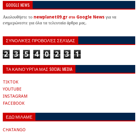
GOOGLE NEWS
Ακολουθήστε το
newplanet09.gr στο Google News
για να
ενημερώνεστε για όλα τα τελευταία άρθρα μας.
ΣΥΝΟΛΙΚΈΣ ΠΡΟΒΟΛΈΣ ΣΕΛΊΔΑΣ
2
3
5
4
0
2
3
1
ΤΑ ΚΑΙΝΟΎΡΓΙΑ ΜΑΣ SOCIAL MEDIA
TIKTOK
YOUTUBE
INSTAGRAM
FACEBOOK
ΕΔΩ ΜΙΛΑΜΕ
CHATANGO