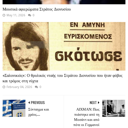
Μουσικά αφιερώματα Στράτος Διονυσίου
May 11, 2026
0
«Σαλονικιός»: Ο θρυλικός νταής του Στράτου Διονυσίου που ήταν φόβος
και τρόμος στη νύχτα
February 04, 2026
0
PREVIOUS
NEXT
Σύνταγμα και
ΑΙΧΜΑΝ: Πως
χρέος....
πιάστηκε από τη
Μοσάντ και από
πότε οι Γερμανοί