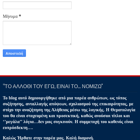
Μήνυμα
*
‘’ΤΟ ΑΛΛΟΘΙ ΤΟΥ ΕΓΩ, ΕΙΝΑΙ ΤΟ… ΝΟΜΙΖΩ''
Το blog αυτό δημιουργήθηκε από μια παρέα ανθρώπων, ως τόπος
συζήτησης, ανταλλαγής απόψεων, σχολιασμού της επικαιρότητας, με
στόχο την αναζήτηση της Αλήθειας μέσω της λογικής. Η Θεματολογία
του θα είναι στοχευμένη και προσεκτική, καθώς ανούσιοι τίτλοι και
‘’μεγάλα’’ λόγια…δεν μας συγκινούν. Η συμμετοχή του καθενός είναι
ευπρόσδεκτη….
Καλώς Ήρθατε στην παρέα μας. Καλή διαμονή.