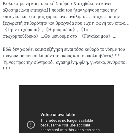
Κολοκοτρώνη και μουσική Σταύρου Χατζηδάκη να κάνει 
αξιοσημείωτη επιτυχία.Η πορεία του ήταν γρήγορη προς την 
επιτυχία. .και έτσι μας χάρισε ανεπανάληπτες επιτυχίες με την 
ξεχωριστή στιβαρότητα και βραχνάδα που ειχε η φωνή του όπως. ..
《Πριν το χάραμα》,《Η μπαμπέσα》,《Το 
φτωχομπούζουκο》...Θα μείνουμε στο  《Γυναίκα μου》...
Εδώ δεν χωράει καμία εξήγηση είναι τόσο καθαρό το νόημα του 
τραγουδιού που απλά μόνο το ακούς και το απολαμβάνεις! !!!! 
Ύμνος προς την σύντροφό,  αγαπημένη, φίλη, γυναίκα, Άνθρωπο! 
!!!!!