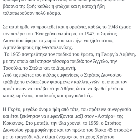
βάσανα της ζωής καθώς η φτώχια και η κατοχή ήδη 
ταλαιπωρούσαν πολύ κόσμο.

Σε αυτά ήρθε να προστεθεί και η ορφάνια, καθώς το 1948 έχασε 
τον πατέρα του. Ένα χρόνο νωρίτερα, το 1947, ο Στράτος 
Διονυσίου άφησε το χωριό του και πήγε να ζήσει στους 
Αμπελόκηπους της Θεσσαλονίκης.
 Το 1955 παντρεύτηκε τον παιδικό του έρωτα, τη Γεωργία Λαβένη, 
με την οποία απέκτησαν τέσσερα παιδιά: τον Άγγελο, την 
Τασούλα, το Στέλιο και το Διαμαντή.
Από τις πρώτες του κιόλας εμφανίσεις ο Στράτος Διονυσίου 
τράβηξε το ενδιαφέρον φτασμένων καλλιτεχνών, οι οποίοι τον 
προέτρεπαν να κατέβει στην Αθήνα, ώστε να βρεθεί μέσα σε 
καταξιωμένους μουσικούς και τραγουδιστές.. 
Η Γκρέυ, μεγάλο όνομα ήδη από τότε, του πρότεινε συνεργασία 
και έτσι ξεκίνησαν να εμφανίζονται μαζί στον «Αστέρα» της 
Κοκκινιάς. Στο μεταξύ, την ίδια χρονιά, το 1959, ο Στράτος 
Διονυσίου γραμμοφώνησε και τον πρώτο του δίσκο 45 στροφών 
με το τραγούδι «Δεν είμαι ένοχος» σε στίχους Χρήστου 