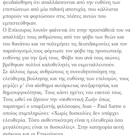
ψευδαίσθηση ότι απαλλάσσονται από την ευθύνη των
επιπτώσεων από μία πιθανή αποτυχία, που κάλλιστα
μπορούν να φορτώσουν στις πλάτες αυτών που
εμπιστεύθηκαν.
Ο Επίκουρος λοιπόν φαίνεται ότι στην προσπάθειά του να
απαλλάξει τους ανθρώπους από τον φόβο των θεών και
του θανάτου και να πολεμήσει τις δεισιδαιμονίες και τον
παραλογισμό,τους φόρτωσε τον φόβο της προσωπικής
ευθύνης για την ζωή τους. Φόβο που ανά τους αιώνες
βρέθηκαν πολλοί καλοθελητές να εκμεταλλευτούν.
Σε άλλους όμως ανθρώπους η συνειδητοποίηση της
ελεύθερης βούλησης και της ευθύνης των επιλογών, τους
γεμίζει μ’ ένα αίσθημα αυτάρκειας ανεξαρτησίας και
δημιουργικότητας. Τους κάνει ηγέτες του εαυτού τους.
Τους ωθεί να ζήσουν την «αυθεντική Ζωή» όπως
παρατηρεί ο υπαρξιστής φιλόσοφος Jean – Paul Sartre ο
οποίος συμπληρώνει: «Χωρίς δυσκολίες δεν υπάρχει
ελευθερία. Τόσο αυθεντικότερη είναι η ελευθερία όσο
μεγαλύτερες είναι οι δυσκολίες». Στην κατηγορία αυτή
ανήκουν και οι Επικούρειοι.