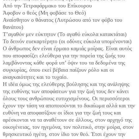
Από την Τετραφάρμακο του Επίκουρου
Άφοβον ο θεός (Μη φοβάσε το Θεό)
Αναίσθητον ο θάνατος (Λυτρώσου από τον φόβο του
θανάτου)
Τ’αγαθόν μεν εύκτητον (Το αγαθό εύκολα κατακτάται)
Το δεινόν ευεκαρτέρητο (οι οδύνες εύκολα υπομένονται)
Ο άνθρωπος δεν είναι έρμαιο καμιάς μοίρας. Είναι αυτός
που αποφασίζει ελεύθερα για την πορεία της ζωής του
λαμβάνοντας κάθε φορά υπ’ όψιν του τα δεδομένα της
συγκυρίας, όπου εκεί βέβαια παίζουν ρόλο και οι
αναγκαιότητες και το τυχαίο.
Η ιδέα όμως της ελεύθερης βούλησης και της ανάληψης
της ευθύνης των αποφάσεων για την ζωή τους δεν κάνει
όλους τους ανθρώπους ευτυχισμένους. Οι περισσότεροι
έχουν την τάση να αποποιούνται το δικαίωμα αλλά και την
ευθύνη να αποφασίζουν οι ίδιοι για την ζωή τους και
αρέσκονται να τα αναθέτουν σε άλλους, στον αρχηγό της
οικογένειας, τον ηγεμόνα, τον πολιτικό, στην μοίρα, στον
θρησκευτικό ηγέτη, στον ίδιο τον θεό. Έτσι έχουν την