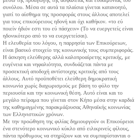
μέσω της προαγωγής της ασφάλειας και ευδαιμονίας του
συνόλου. Μέσα σε αυτά τα πλαίσια γίνεται κατανοητό,
γιατί το αίσθημα της προσφοράς στους άλλους αποτελεί
για τους επικούρειους ηδονή και όχι καθήκον. «το εύ
ποιείν ήδιόν εστι του εύ πάσχειν» (Το να ευεργετείς είναι
ηδονικότερο από το να ευεργετείσαι).
Η ελευθερία του λόγου, η παρρησία των Επικούρειων,
είναι βασικό στοιχείο της κοινωνικής τους συμπεριφοράς.
Η άσκηση ελεύθερης αλλά καλοπροαίρετης κριτικής, με
ευγένεια και νηφαλιότητα, συνδυάζεται πάντα με
προσεκτική αποδοχή αντίστοιχης κριτικής από τους
άλλους. Αυτό προϋποθέτει ελεύθερη δημοκρατική
κοινωνία χωρίς διαχωρισμούς με βάση το φύλο την
περιουσία και την κοινωνική θέση. Αυτό είναι και το
μεγάλο πείραμα που γίνεται στον Κήπο μέσα στην καρδιά
της καθημαγμένης παρακμάζουσας Αθηναϊκής κοινωνίας
των Ελληνιστικών χρόνων.
Με την προώθηση της φιλίας δημιουργούν οι Επικούρειοι
ένα στενότερο κοινωνικό κύκλο από ειλικρινείς φίλους,
πάντα πρόθυμους να στηρίζουν και να συμπαρίστανται ο