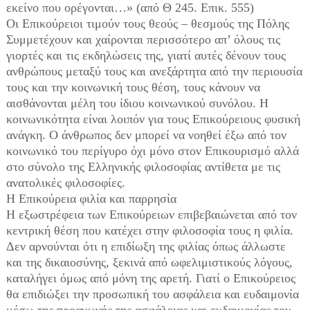
εκείνο που ορέγονται…» (από Θ 245. Επικ. 555)
Οι Επικούρειοι τιμούν τους θεούς – θεσμούς της Πόλης
Συμμετέχουν και χαίρονται περισσότερο απ’ όλους τις
γιορτές και τις εκδηλώσεις της, γιατί αυτές δένουν τους
ανθρώπους μεταξύ τους και ανεξάρτητα από την περιουσία
τους και την κοινωνική τους θέση, τους κάνουν να
αισθάνονται μέλη του ίδιου κοινωνικού συνόλου. Η
κοινωνικότητα είναι λοιπόν για τους Επικούρειους φυσική
ανάγκη. Ο άνθρωπος δεν μπορεί να νοηθεί έξω από τον
κοινωνικό του περίγυρο όχι μόνο στον Επικουρισμό αλλά
στο σύνολο της Ελληνικής φιλοσοφίας αντίθετα με τις
ανατολικές φιλοσοφίες.
Η Επικούρεια φιλία και παρρησία
Η εξωστρέφεια των Επικούρειων επιβεβαιώνεται από τον
κεντρική θέση που κατέχει στην φιλοσοφία τους η φιλία.
Δεν αρνούνται ότι η επιδίωξη της φιλίας όπως άλλωστε
και της δικαιοσύνης, ξεκινά από ωφελιμιστικούς λόγους,
καταλήγει όμως από μόνη της αρετή. Γιατί ο Επικούρειος
θα επιδιώξει την προσωπική του ασφάλεια και ευδαιμονία