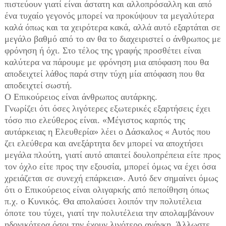
πιστεύουν γιατί είναι άστατη και αλλοπρόσαλλη και από
ένα τυχαίο γεγονός μπορεί να προκύψουν τα μεγαλύτερα
καλά όπως και τα χειρότερα κακά, αλλά αυτό εξαρτάται σε
μεγάλο βαθμό από το αν θα το διαχειριστεί ο άνθρωπος με
φρόνηση ή όχι. Στο τέλος της γραφής προσθέτει είναι
καλύτερα να πάρουμε με φρόνηση μια απόφαση που θα
αποδειχτεί λάθος παρά στην τύχη μία απόφαση που θα
αποδειχτεί σωστή.
Ο Επικούρειος είναι άνθρωπος αυτάρκης.
Γνωρίζει ότι όσες λιγότερες εξωτερικές εξαρτήσεις έχει
τόσο πιο ελεύθερος είναι. «Μέγιστος καρπός της
αυτάρκειας η Ελευθερία» λέει ο Δάσκαλος « Αυτός που
ζει ελεύθερα και ανεξάρτητα δεν μπορεί να αποχτήσει
μεγάλα πλούτη, γιατί αυτό απαιτεί δουλοπρέπεια είτε προς
τον όχλο είτε προς την εξουσία, μπορεί όμως να έχει όσα
χρειάζεται σε συνεχή επάρκεια». Αυτό δεν σημαίνει όμως
ότι ο Επικούρειος είναι ολιγαρκής από πεποίθηση όπως
π.χ. ο Κυνικός. Θα απολαύσει λοιπόν την πολυτέλεια
όποτε του τύχει, γιατί την πολυτέλεια την απολαμβάνουν
ηδονικότερα όσοι την έχουν λιγότερο ανάγκη. Άλλωστε