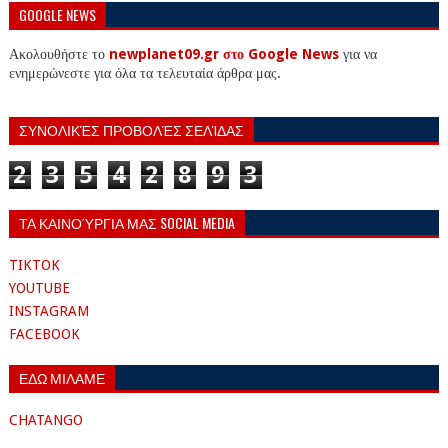
GOOGLE NEWS
Ακολουθήστε το
newplanet09.gr στο Google News
για να
ενημερώνεστε για όλα τα τελευταία άρθρα μας.
ΣΥΝΟΛΙΚΈΣ ΠΡΟΒΟΛΈΣ ΣΕΛΊΔΑΣ
2
3
5
4
2
8
9
3
ΤΑ ΚΑΙΝΟΎΡΓΙΑ ΜΑΣ SOCIAL MEDIA
TIKTOK
YOUTUBE
INSTAGRAM
FACEBOOK
ΕΔΩ ΜΙΛΑΜΕ
CHATANGO