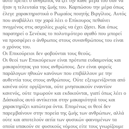
αυτό πρέπει ο άνθρωπος να ζει την κάθε μέρα του σαν να
ήταν η τελευταία της ζωής του. Καρπώσου την μέρα όπως
έλεγε χαρακτηριστικά ο Ρωμαίος ποιητής Βιργίλιος. Αυτός
που αναβάλλει την χαρά λέει ο Επίκουρος πεθαίνει
πνιγμένος στις ασχολίες χωρίς να έχει ζήσει. Και όπως
παρατηρεί ο Σενέκας το πολυτιμότερο αγαθό που μπορεί
να προσφέρει ο άνθρωπος στους συνανθρώπους του είναι
ο χρόνος του.
Οι Επικούρειοι δεν φοβούνται τους θεούς.
Οι θεοί των Επικούρειων είναι πρότυπα ευδαιμονίας και
μακαριότητας για τους ανθρώπους. Δεν είναι φορείς
παράλογων ηθικών κανόνων που επιβάλλουν με την
αυθεντία τους στους ανθρώπους. Ούτε εξευμενίζονται από
κανένα ούτε οργίζονται, ούτε μνησικακούν εναντίον
κανενός, ούτε τιμωρούν και εκδικούνται, γιατί όπως λέει ο
Δάσκαλος αυτό αντίκειται στην μακαριότητά τους και
χαρακτηρίζει κατώτερα όντα. Επομένως οι θεοί δεν
παρεμβαίνουν στην πορεία της ζωής των ανθρώπων, αλλά
ούτε και αποτελούν αιτία των φυσικών φαινομένων τα
οποία υπακούν σε φυσικούς νόμους είτε τους γνωρίζουμε