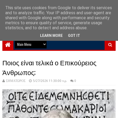
This site uses cookies from Google to deliver its services
and to analyze traffic. Your IP address and user-agent are
NewPlanet09
shared with Google along with performance and security
metrics to ensure quality of service, generate usage
Ειδήσεις νέα από την Ελλάδα και τον κόσμο
statistics, and to detect and address abuse.
LEARN MORE
GOT IT
Ποιος είναι τελικά ο Επικούρειος
Άνθρωπος;
ΣΗΜΑΤΩΡΟΣ
5/27/2026 11:30:00 π.μ.
0