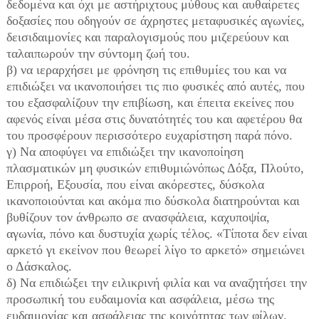
δεδομένα και όχι με αστήριχτους μύθους και αυθαίρετες
δοξασίες που οδηγούν σε άχρηστες μεταφυσικές αγωνίες,
δεισιδαιμονίες και παραλογισμούς που μιζερεύουν και
ταλαιπωρούν την σύντομη ζωή του.
β) να ιεραρχήσει με φρόνηση τις επιθυμίες του και να
επιδιώξει να ικανοποιήσει τις πιο φυσικές από αυτές, που
του εξασφαλίζουν την επιβίωση, και έπειτα εκείνες που
αφενός είναι μέσα στις δυνατότητές του και αφετέρου θα
του προσφέρουν περισσότερο ευχαρίστηση παρά πόνο.
γ) Να αποφύγει να επιδιώξει την ικανοποίηση
πλασματικών μη φυσικών επιθυμιώνόπως Δόξα, Πλούτο,
Επιρροή, Εξουσία, που είναι ακόρεστες, δύσκολα
ικανοποιούνται και ακόμα πιο δύσκολα διατηρούνται και
βυθίζουν τον άνθρωπο σε ανασφάλεια, καχυποψία,
αγωνία, πόνο και δυστυχία χωρίς τέλος. «Τίποτα δεν είναι
αρκετό γι εκείνον που θεωρεί λίγο το αρκετό» σημειώνει
ο Δάσκαλος.
δ) Να επιδιώξει την ειλικρινή φιλία και να αναζητήσει την
προσωπική του ευδαιμονία και ασφάλεια, μέσω της
ευδαιμονίας και ασφάλειας της κοινότητας των φίλων.