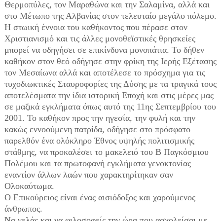
Θερμοπύλες, τον Μαραθώνα και την Σαλαμίνα, αλλά και
στο Μέτωπο της Αλβανίας στον τελευταίο μεγάλο πόλεμο.
Η στωική έννοια του καθήκοντος που πέρασε στον
Χριστιανισμό και τις άλλες μονοθεϊστικές θρησκείες
μπορεί να οδηγήσει σε επικίνδυνα μονοπάτια. Το δήθεν
καθήκον στον θεό οδήγησε στην φρίκη της Ιερής Εξέτασης
τον Μεσαίωνα αλλά και αποτέλεσε το πρόσχημα για τις
τυχοδιωκτικές Σταυροφορίες της Δύσης με τα τραγικά τους
αποτελέσματα την ίδια ιστορική Εποχή και στις μέρες μας
σε μαζικά εγκλήματα όπως αυτό της 11ης Σεπτεμβρίου του
2001. Το καθήκον προς την ηγεσία, την φυλή και την
κακώς εννοούμενη πατρίδα, οδήγησε στο πρόσφατο
παρελθόν ένα ολόκληρο Έθνος υψηλής πολιτισμικής
στάθμης, να προκαλέσει το μακελειό του Β Παγκόσμιου
Πολέμου και τα πρωτοφανή εγκλήματα γενοκτονίας
εναντίον άλλων λαών που χαρακτηρίτηκαν σαν
Ολοκαύτωμα.
Ο Επικούρειος είναι ένας αισιόδοξος και χαρούμενος
άνθρωπος.
Να γελάς και να φιλοσοφείς την ώρα που ασχολείσαι με