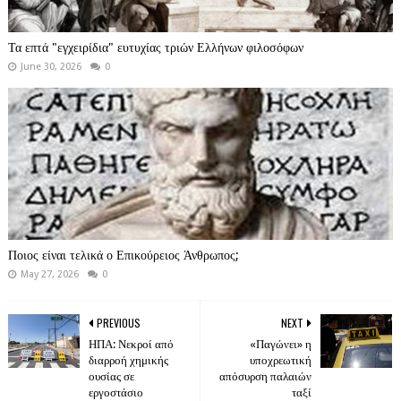
Τα επτά "εγχειρίδια" ευτυχίας τριών Ελλήνων φιλοσόφων
June 30, 2026
0
Ποιος είναι τελικά ο Επικούρειος Άνθρωπος;
May 27, 2026
0
PREVIOUS
NEXT
ΗΠΑ: Νεκροί από
«Παγώνει» η
διαρροή χημικής
υποχρεωτική
ουσίας σε
απόσυρση παλαιών
εργοστάσιο
ταξί