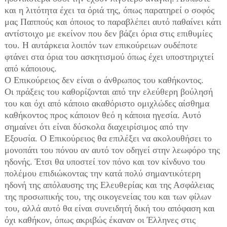
και η λιτότητα έχει τα όριά της, όπως παρατηρεί ο σοφός
μας Παππούς και όποιος το παραβλέπει αυτό παθαίνει κάτι
αντίστοιχο με εκείνον που δεν βάζει όρια στις επιθυμίες
του. Η αυτάρκεια λοιπόν των επικούρειων ουδέποτε
φτάνει στα όρια του ασκητισμού όπως έχει υποστηριχτεί
από κάποιους.
Ο Επικούρειος δεν είναι ο άνθρωπος του καθήκοντος.
Οι πράξεις του καθορίζονται από την ελεύθερη βούλησή
του και όχι από κάποιο ακαθόριστο ομιχλώδες αίσθημα
καθήκοντος προς κάποιον θεό η κάποια ηγεσία. Αυτό
σημαίνει ότι είναι δύσκολα διαχειρίσιμος από την
Εξουσία. Ο Επικούρειος θα επιλέξει να ακολουθήσει το
μονοπάτι του πόνου αν αυτό τον οδηγεί στην λεωφόρο της
ηδονής. Έτσι θα υποστεί τον πόνο και τον κίνδυνο του
πολέμου επιδιώκοντας την κατά πολύ σημαντικότερη
ηδονή της απόλαυσης της Ελευθερίας και της Ασφάλειας
της προσωπικής του, της οικογενείας του και των φίλων
του, αλλά αυτό θα είναι συνειδητή δική του απόφαση και
όχι καθήκον, όπως ακριβώς έκαναν οι Έλληνες στις