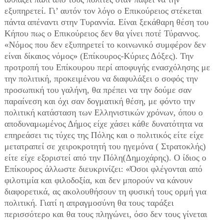
εξυπηρετεί. Γι’ αυτόν τον λόγο ο Επικούρειος στέκεται
πάντα απέναντι στην Τυραννία. Είναι ξεκάθαρη θέση του
Κήπου πως ο Επικούρειος δεν θα γίνει ποτέ Τύραννος.
«Νόμος που δεν εξυπηρετεί το κοινωνικό συμφέρον δεν
είναι δίκαιος νόμος» (Επίκουρος-Κύριες Δόξες). Την
προτροπή του Επίκουρου περί αποφυγής ενασχόλησης με
την πολιτική, προκειμένου να διαφυλάξει ο σοφός την
προσωπική του γαλήνη, θα πρέπει να την δούμε σαν
παραίνεση και όχι σαν δογματική θέση, με φόντο την
πολιτική κατάσταση των Ελληνιστικών χρόνων, όπου ο
αποδυναμωμένος Δήμος είχε χάσει κάθε δυνατότητα να
επηρεάσει τις τύχες της Πόλης και ο πολιτικός είτε είχε
μετατραπεί σε χειροκροτητή του ηγεμόνα ( Στρατοκλής)
είτε είχε εξοριστεί από την Πόλη(Δημοχάρης). Ο ίδιος ο
Επίκουρος άλλωστε διευκρινίζει: «Όσοι φλέγονται από
φιλοτιμία και φιλοδοξία, και δεν μπορούν να κάνουν
διαφορετικά, ας ακολουθήσουν τη φυσική τους ορμή για
πολιτική. Γιατί η απραγμοσύνη θα τους ταράξει
περισσότερο και θα τους πληγώνει, όσο δεν τους γίνεται