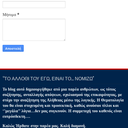
Μήνυμα
*
‘’ΤΟ ΑΛΛΟΘΙ ΤΟΥ ΕΓΩ, ΕΙΝΑΙ ΤΟ… ΝΟΜΙΖΩ''
Το blog αυτό δημιουργήθηκε από μια παρέα ανθρώπων, ως τόπος
συζήτησης, ανταλλαγής απόψεων, σχολιασμού της επικαιρότητας, με
στόχο την αναζήτηση της Αλήθειας μέσω της λογικής. Η Θεματολογία
του θα είναι στοχευμένη και προσεκτική, καθώς ανούσιοι τίτλοι και
‘’μεγάλα’’ λόγια…δεν μας συγκινούν. Η συμμετοχή του καθενός είναι
ευπρόσδεκτη….
Καλώς Ήρθατε στην παρέα μας. Καλή διαμονή.