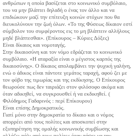
ανθρώπων η οποία βασίζεται στο κοινωνικό συμβόλαιο,
του να μην βλάπτει δηλαδή ο ένας τον άλλο και να
επιδιώκουν μαζί την επίτευξη κοινών στόχων που θα
διευκολύνουν την ζωή όλων. «Το της Φύσεως δίκαιον εστί
σύμβολον του συμφέροντος εις το μη βλάπτειν αλλήλους
μηδέ βλάπτεσθαι». (Επίκουρος – Κύριες Δόξες)
Είναι δίκαιος και νομοταγής.
Στην δικαιοσύνη και τον νόμο εδράζεται το κοινωνικό
συμβόλαιο. «Η αταραξία είναι ο μέγιστος καρπός της
δικαιοσύνης». Ο δίκαιος απολαμβάνει την ψυχική γαλήνη,
ενώ ο άδικος είναι πάντοτε γεμάτος ταραχή, αφού ζει με
τον φόβο της τιμωρίας και της εκδίκησης. Ο Επίκουρος
θεωρούσε πως δεν ταιριάζει στον φιλόσοφο ακόμα και
όταν αδικηθεί, να συγκρουσθεί ή να εκδικηθεί. (
Φιλόδημος Γαδαρινός : περί Επίκουρου)
Είναι επίσης Δημοκρατικός.
Γιατί μόνο στην δημοκρατία το δίκαιο και ο νόμος
απορρέει από τους πολίτες και αποσκοπεί στην
εξυπηρέτηση της ομαλής κοινωνικής συμβίωσης και
αλλάζει πάλι από τους πολίτες όταν πάψει να την