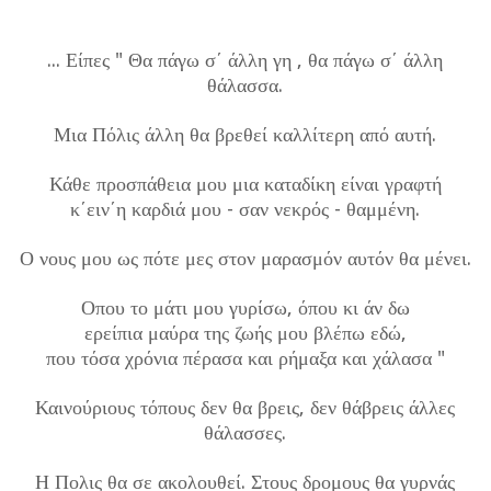
... Είπες " Θα πάγω σ΄ άλλη γη , θα πάγω σ΄ άλλη
θάλασσα.
Μια Πόλις άλλη θα βρεθεί καλλίτερη από αυτή.
Κάθε προσπάθεια μου μια καταδίκη είναι γραφτή
κ΄ειν΄η καρδιά μου - σαν νεκρός - θαμμένη.
Ο νους μου ως πότε μες στον μαρασμόν αυτόν θα μένει.
Οπου το μάτι μου γυρίσω, όπου κι άν δω
ερείπια μαύρα της ζωής μου βλέπω εδώ,
που τόσα χρόνια πέρασα και ρήμαξα και χάλασα "
Καινούριους τόπους δεν θα βρεις, δεν θάβρεις άλλες
θάλασσες.
Η Πολις θα σε ακολουθεί. Στους δρομους θα γυρνάς