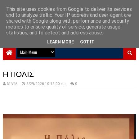
This site uses cookies from Google to deliver its services
and to analyze traffic. Your IP address and user-agent are
NewPlanet09
shared with Google along with performance and security
metrics to ensure quality of service, generate usage
Ειδήσεις νέα από την Ελλάδα και τον κόσμο
statistics, and to detect and address abuse.
LEARN MORE
GOT IT
Η ΠΟΛΙΣ
ΜΑΤΑ
5/29/2026 10:15:00 π.μ.
0