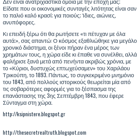
Δεν είναι ανατριχιαστικά όμοια με την εποχή μας;
Είδατε που οι οικονομικές συνταγές λιτότητας είναι σαν
το παλιό καλό κρασί; για ποιούς; Ίδιες, αιώνιες,
ανυπόφορες.
Κι επειδή ξέρω ότι θα ρωτήσετε «τι πέτυχαν με όλα
αυτά;», σας απαντώ: Ο κόσμος εξαθλιώθηκε για μεγάλο
χρονικό διάστημα, οι ξένοι πήραν ένα μέρος των
χρημάτων τους, η χώρα είδε κι έπαθε να συνέλθει, αλλά
φαλήρισε ξανά μετά από πενήντα ακριβώς χρόνια, με
το «Κύριοι, δυστυχώς επτωχεύσαμεν» του Χαριλάου
Τρικούπη, το 1893. Πάντως, το συγκεκριμένο μνημόνιο
του 1843, από πολλούς ιστορικούς θεωρείται μία από
τις σοβαρότερες αφορμές για το ξέσπασμα της
επανάστασης της 3ης Σεπτέμβρη 1843, που έφερε
Σύνταγμα στη χώρα.
http://ksipnistere.blogspot.gr
http://thesecretrealtruth.blogspot.com