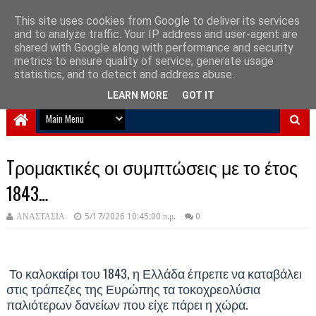
This site uses cookies from Google to deliver its services
and to analyze traffic. Your IP address and user-agent are
NewPlanet09
shared with Google along with performance and security
metrics to ensure quality of service, generate usage
Ειδήσεις νέα από την Ελλάδα και τον κόσμο
statistics, and to detect and address abuse.
LEARN MORE
GOT IT
Tρομακτικές οι συμπτώσεις με το έτος
1843…
ΑΝΑΣΤΑΣΙΑ
5/17/2026 10:45:00 π.μ.
0
Το καλοκαίρι του 1843, η Ελλάδα έπρεπε να καταβάλει
στις τράπεζες της Ευρώπης τα τοκοχρεολύσια
παλιότερων δανείων που είχε πάρει η χώρα.