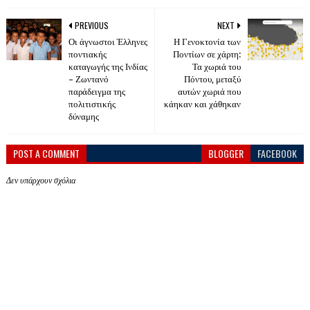
PREVIOUS
NEXT
Οι άγνωστοι Έλληνες
Η Γενοκτονία των
ποντιακής
Ποντίων σε χάρτη:
καταγωγής της Ινδίας
Τα χωριά του
– Ζωντανό
Πόντου, μεταξύ
παράδειγμα της
αυτών χωριά που
πολιτιστικής
κάηκαν και χάθηκαν
δύναμης
POST A COMMENT
BLOGGER
FACEBOOK
Δεν υπάρχουν σχόλια