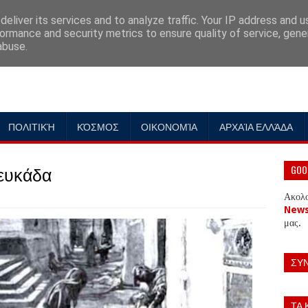
eliver its services and to analyze traffic. Your IP address and 
ormance and security metrics to ensure quality of service, gen
abuse.
ΠΟΛΙΤΙΚΉ
ΚΌΣΜΟΣ
ΟΙΚΟΝΟΜΊΑ
ΑΡΧΑΊΑ ΕΛΛΆΔΑ
Λευκάδα
GOO
Ακολ
New
μας.
ΣΥ
ΤΑ 