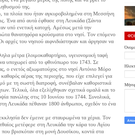
ληθυσμού της.
, τα πλοία που ήταν αγκυροβολημένα στη Μεσσήνη
ις. Ένα από αυτά έφθασε στη Λευκάδα (Σάντα
ταν υπό ενετική κατοχή. Αμέσως μετά την
ρώτα θανατηφόρα κρούσματα στο νησί. Tον επόμενο
ΦΌ
 Οι αρχές του νησιού αιφνιδιάστηκαν και άργησαν να
Όνομ
ληλα μέτρα (λοιμοκαθαρτήριο, υγειονομική ταφή
 να υποχωρεί από το φθινόπωρο του 1743. Σε
Ηλεκτ
ας, ο ενετός αξιωματούχος στο νησί Αντόνιο Μόρο
καθαρός αέρας της περιοχής, που είχε επιλεγεί για
μό με τη σωστή διατροφή, συνέβαλαν καθοριστικά
Μήνυ
ων. Τελικά, όλα εξελίχθηκαν σχετικά ομαλά και το
ψία πανώλης στις 10 Ιουνίου του 1744. Συνολικά,
 στη Λευκάδα πέθαναν 1800 άνθρωποι, σχεδόν το ένα
 εκκλησία δεν έμεινε με σταυρωμένα τα χέρια. Τον
τθαίος μετέφερε στη Λευκάδα την κάρα του Αγίου
 που βρισκόταν στη μονή Δουσίκου, κοντά στα