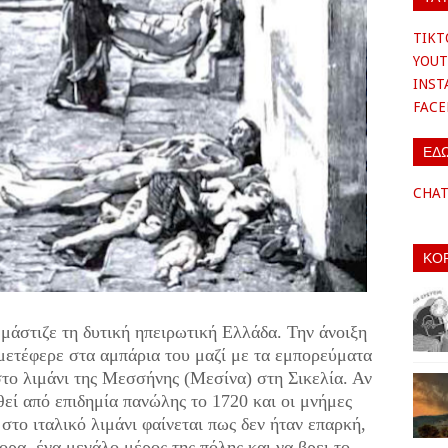
TIKT
YOUT
INS
FAC
ΕΔ
CHA
ΚΟ
 μάστιζε τη δυτική ηπειρωτική Ελλάδα. Την άνοιξη
μετέφερε στα αμπάρια του μαζί με τα εμπορεύματα
στο λιμάνι της Μεσσήνης (Μεσίνα) στη Σικελία. Αν
θεί από επιδημία πανώλης το 1720 και οι μνήμες
στο ιταλικό λιμάνι φαίνεται πως δεν ήταν επαρκή,
ρα, ένα μεγάλο μέρος της πόλης και να βρει το