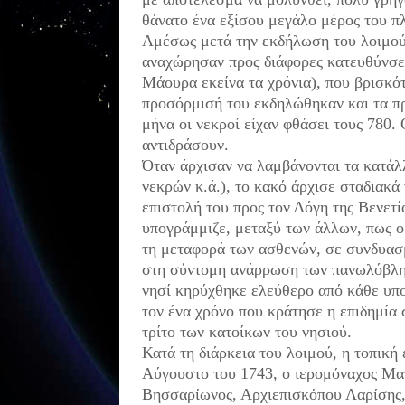
θάνατο ένα εξίσου μεγάλο μέρος του π
Αμέσως μετά την εκδήλωση του λοιμού
αναχώρησαν προς διάφορες κατευθύνσε
Μάουρα εκείνα τα χρόνια), που βρισκό
προσόρμισή του εκδηλώθηκαν και τα π
μήνα οι νεκροί είχαν φθάσει τους 780.
αντιδράσουν.
Όταν άρχισαν να λαμβάνονται τα κατάλ
νεκρών κ.ά.), το κακό άρχισε σταδιακά
επιστολή του προς τον Δόγη της Βενετί
υπογράμμιζε, μεταξύ των άλλων, πως ο 
τη μεταφορά των ασθενών, σε συνδυασ
στη σύντομη ανάρρωση των πανωλόβλητ
νησί κηρύχθηκε ελεύθερο από κάθε υπο
τον ένα χρόνο που κράτησε η επιδημία
τρίτο των κατοίκων του νησιού.
Κατά τη διάρκεια του λοιμού, η τοπική
Αύγουστο του 1743, ο ιερομόναχος Μα
Βησσαρίωνος, Αρχιεπισκόπου Λαρίσης,