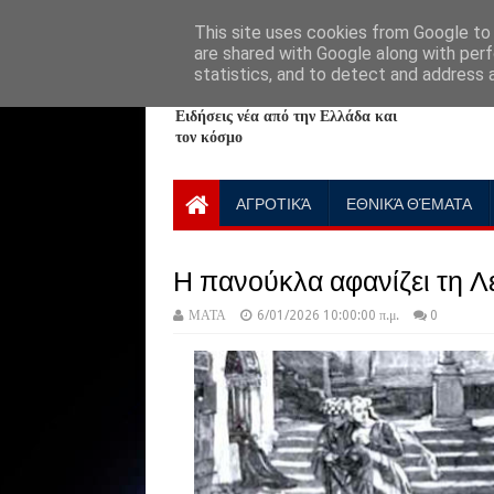
HOME
ABOUT
CONTACT US
This site uses cookies from Google to d
are shared with Google along with perf
statistics, and to detect and address 
NewPlanet09
Ειδήσεις νέα από την Ελλάδα και
τον κόσμο
ΑΓΡΟΤΙΚΆ
ΕΘΝΙΚΆ ΘΈΜΑΤΑ
Η πανούκλα αφανίζει τη 
ΜΑΤΑ
6/01/2026 10:00:00 π.μ.
0