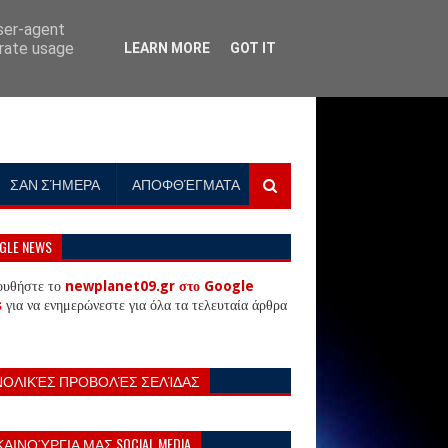
user-agent
erate usage
LEARN MORE
GOT IT
ΣΑΝ ΣΉΜΕΡΑ
ΑΠΟΦΘΈΓΜΑΤΑ
GLE NEWS
ουθήστε το
newplanet09.gr στο Google
s
για να ενημερώνεστε για όλα τα τελευταία άρθρα
ΝΟΛΙΚΈΣ ΠΡΟΒΟΛΈΣ ΣΕΛΊΔΑΣ
ΚΑΙΝΟΎΡΓΙΑ ΜΑΣ SOCIAL MEDIA