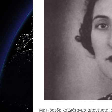
Με Προεδρικό Διάταγμα απονέμεται ο