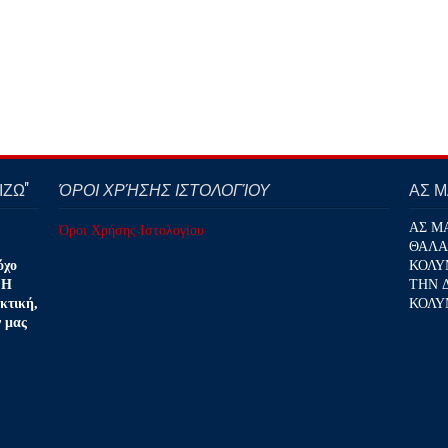
ΖΩ''
ΌΡΟΙ ΧΡΉΣΗΣ ΙΣΤΟΛΟΓΊΟΥ
ΑΣ 
ΑΣ Μ
Όροι Χρήσης Ιστολογίου
ΘΑΛΑ
ΚΟΛΥ
όχο
ΤΗΝ 
 Η
ΚΟΛΥ
κτική,
ν μας
.