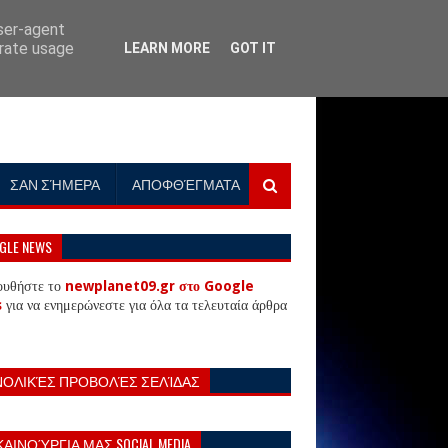
user-agent
erate usage
LEARN MORE
GOT IT
ΣΑΝ ΣΉΜΕΡΑ
ΑΠΟΦΘΈΓΜΑΤΑ
GLE NEWS
ουθήστε το
newplanet09.gr στο Google
s
για να ενημερώνεστε για όλα τα τελευταία άρθρα
ΝΟΛΙΚΈΣ ΠΡΟΒΟΛΈΣ ΣΕΛΊΔΑΣ
ΚΑΙΝΟΎΡΓΙΑ ΜΑΣ SOCIAL MEDIA