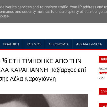
eliver its services and to analyze traffic. Your IP address and 
ormance and security metrics to ensure quality of service, gen
abuse.
ΠΟΛΙΤΙΚΉ
ΚΌΣΜΟΣ
ΟΙΚΟΝΟΜΊΑ
ΑΡΧΑΊΑ ΕΛΛΆΔΑ
 76 ΕΤΗ ΤΙΜΗΘΗΚΕ ΑΠΟ ΤΗΝ
GOO
ΛΑ ΚΑΡΑΓΙΑΝΝΗ :Ταξίαρχος επί
Ακολ
New
ασης Λέλα Καραγιάννη
μας.
ΣΥ
ΤΑ 