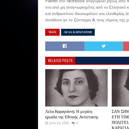
Planet στο facebook απαγορεύει ρητώς από 
του από μη αναγνωρισμένες από το Ελληνικό κ
και ανθρωπίνων δικαιωμάτων και ελευθερίας άπ
συνάδουν με το Σύνταγμα & τους νόμους της χώ
TAGS:
ΛΕΛΑ ΚΑΡΑΓΙΑΝΝΗ
RELATED POSTS
Λέλα Καραγιάννη: Η μεγάλη
ΣΑΝ ΣΗΜ
ηρωίδα της Εθνικής Αντίστασης
ΕΤΗ ΤΙ
ΠΟΛΙΤΕΙ
June 24, 2026
0
ΚΑΡΑΓΙΑΝ