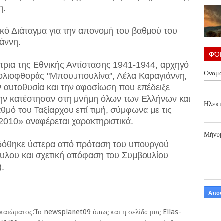
η.
κό Διάταγμα για την απονομή του βαθμού του
ιάννη.
ΦΌ
ρια της Εθνικής Αντίστασης 1941-1944, αρχηγό
Όνομ
λιοφθοράς "Μπουμπουλίνα", Λέλα Καραγιάννη,
ν αυτοθυσία και την αφοσίωση που επέδειξε
την κατέστησαν στη μνήμη όλων των Ελλήνων και
Ηλεκτ
θμό του Ταξίαρχου επί τιμή, σύμφωνα με τις
/2010» αναφέρεται χαρακτηριστικά.
Μήνυ
κδόθηκε ύστερα από πρόταση του υπουργού
υλου και σχετική απόφαση του Συμβουλίου
).
ικαιώματος:Το newsplanet09 όπως και η σελίδα μας Ellas-