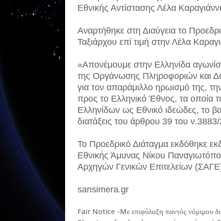
Εθνικής Αντίστασης Λέλα Καραγιάνν
Αναρτήθηκε στη Διαύγεια το Προεδρι
Ταξιάρχου επί τιμή στην Λέλα Καραγ
«Απονέμουμε στην Ελληνίδα αγωνίστ
της Οργάνωσης Πληροφοριών και Δο
για τον απαράμιλλο ηρωισμό της, τη
προς το Ελληνικό Έθνος, τα οποία 
Ελληνίδων ως Εθνικό ιδεώδες, το βα
διατάξεις του άρθρου 39 του ν.3883
Το Προεδρικό Διάταγμα εκδόθηκε ε
Εθνικής Άμυνας Νίκου Παναγιωτόπο
Αρχηγών Γενικών Επιτελείων (ΣΑΓΕ
sansimera.gr
Fair Notice -Mε επιφύλαξη παντός νόμιμου δ