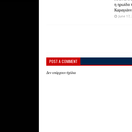
η ηρωίδα 
Καραγιάνν
June 17,
POST A COMMENT
Δεν υπάρχουν σχόλια