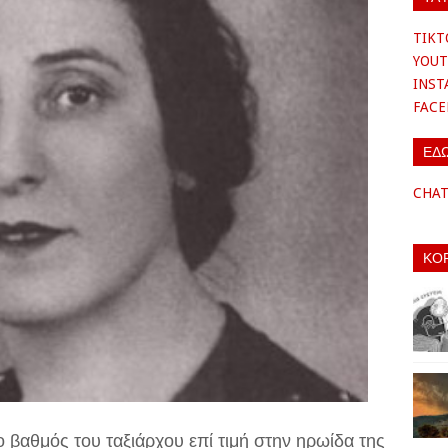
TIKT
YOUT
INS
FAC
ΕΔ
CHA
ΚΟ
 βαθμός του ταξιάρχου επί τιμή στην ηρωίδα της