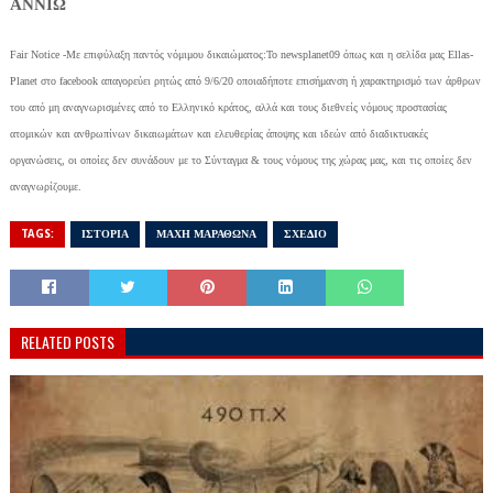
ΑΝΝΙΩ
Fair Notice -Mε επιφύλαξη παντός νόμιμου δικαιώματος:Το newsplanet09 όπως και η σελίδα μας Ellas-
Planet στο facebook απαγορεύει ρητώς από 9/6/20 οποιαδήποτε επισήμανση ή χαρακτηρισμό των άρθρων
του από μη αναγνωρισμένες από το Ελληνικό κράτος, αλλά και τους διεθνείς νόμους προστασίας
ατομικών και ανθρωπίνων δικαιωμάτων και ελευθερίας άποψης και ιδεών από διαδικτυακές
οργανώσεις, οι οποίες δεν συνάδουν με το Σύνταγμα & τους νόμους της χώρας μας, και τις οποίες δεν
αναγνωρίζουμε.
TAGS:
ΙΣΤΟΡΙΑ
ΜΑΧΗ ΜΑΡΑΘΩΝΑ
ΣΧΕΔΙΟ
RELATED POSTS