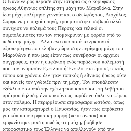
Ο Κυναίγειρος πέρασε στην ιστορία ως ο κορυφαίος 
ήρωας Αθηναίος οπλίτης στη μάχη του Μαραθώνα. Στην 
ίδια μάχη πολέμησε γενναία και ο αδελφός του, Αισχύλος. 
Σύμφωνα με αρχαία πηγή, τραυματίστηκε σοβαρά αλλά 
συνέχισε να πολεμά τους Πέρσες και τελικά οι 
συμπολεμιστές του τον απομάκρυναν με φορείο από το 
πεδίο της μάχης.  Άλλο ένα από αυτά τα ξακουστά 
αξιοπερίεργα που έλαβαν χώρα στην περίφημη μάχη του 
Μαραθώνα ή που μας είπαν πως συνέβησαν οι αρχαίοι 
συγγραφείς, ήταν η εμφάνιση ενός παράξενου πολεμιστή 
που τον ονόμασαν Εχετλαίο ή Έχετλο  και έμοιαζε εκτός 
τόπου και χρόνου: δεν ήταν τοπικός ή εθνικός ήρωας ούτε 
και κανείς τον γνώριζε πριν τη μάχη. Τον αποκάλεσαν 
εξάλλου έτσι από την εχέτλη που κρατούσε, τη λαβή του 
αρότρου δηλαδή, ένα αρκούντως παράξενο όπλο να φέρεις 
στον πόλεμο. Η περιρρέουσα ατμόσφαιρα ωστόσο, όπως 
μας την καταμαρτυρεί ο Παυσανίας, ήταν πως επρόκειτο 
για κάποια υπερφυσική μορφή («επιφάνεια») που 
εμφανίστηκε μυστηριωδώς στη μάχη, βοήθησε 
αποφασιστικά τους Έλληνες να απαλλαγούν από την 