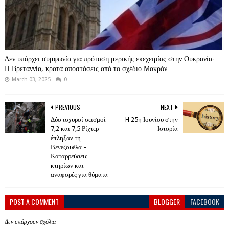
Δεν υπάρχει συμφωνία για πρόταση μερικής εκεχειρίας στην Ουκρανία-
Η Βρεταννία, κρατά αποστάσεις από το σχέδιο Μακρόν
March 03, 2025
0
PREVIOUS
NEXT
Δύο ισχυροί σεισμοί
H 25η Ιουνίου στην
7,2 και 7,5 Ρίχτερ
Ιστορία
έπληξαν τη
Βενεζουέλα –
Καταρρεύσεις
κτηρίων και
αναφορές για θύματα
POST A COMMENT
BLOGGER
FACEBOOK
Δεν υπάρχουν σχόλια