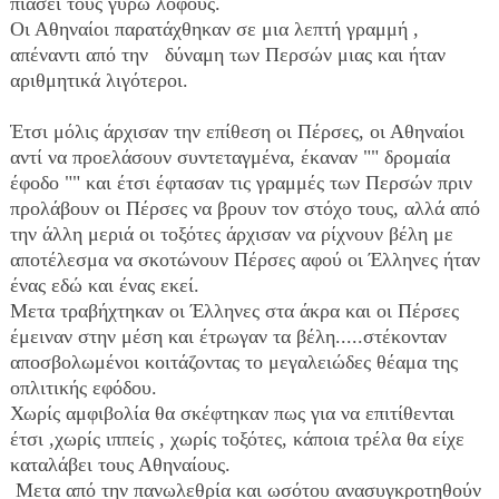
πιάσει τους γύρω λόφους. 
Οι Αθηναίοι παρατάχθηκαν σε μια λεπτή γραμμή , 
απέναντι από την   δύναμη των Περσών μιας και ήταν 
αριθμητικά λιγότεροι.
Έτσι μόλις άρχισαν την επίθεση οι Πέρσες, οι Αθηναίοι  
αντί να προελάσουν συντεταγμένα, έκαναν "" δρομαία 
έφοδο "" και έτσι έφτασαν τις γραμμές των Περσών πριν 
προλάβουν οι Πέρσες να βρουν τον στόχο τους, αλλά από 
την άλλη μεριά οι τοξότες άρχισαν να ρίχνουν βέλη με 
αποτέλεσμα να σκοτώνουν Πέρσες αφού οι Έλληνες ήταν 
ένας εδώ και ένας εκεί. 
Μετα τραβήχτηκαν οι Έλληνες στα άκρα και οι Πέρσες 
έμειναν στην μέση και έτρωγαν τα βέλη.....στέκονταν 
αποσβολωμένοι κοιτάζοντας το μεγαλειώδες θέαμα της 
οπλιτικής εφόδου. 
Χωρίς αμφιβολία θα σκέφτηκαν πως για να επιτίθενται 
έτσι ,χωρίς ιππείς , χωρίς τοξότες, κάποια τρέλα θα είχε 
καταλάβει τους Αθηναίους.
 Μετα από την πανωλεθρία και ωσότου ανασυγκροτηθούν 