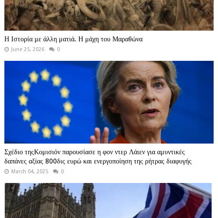
Η Ιστορία με άλλη ματιά. Η μάχη του Μαραθώνα
June 25, 2026
0
Σχέδιο τηςΚομισιόν παρουσίασε η φον ντερ Λάιεν για αμυντικές
δαπάνες αξίας 800δις ευρώ και ενεργοποίηση της ρήτρας διαφυγής
March 04, 2025
0