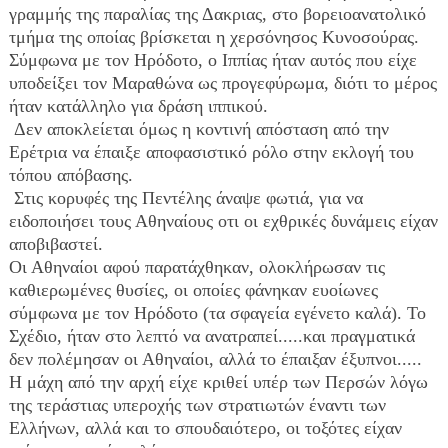
γραμμής της παραλίας της Δακριας, στο βορειοανατολικό 
τμήμα της οποίας βρίσκεται η χερσόνησος Κυνοσούρας. 
Σύμφωνα με τον Ηρόδοτο, ο Ιππίας ήταν αυτός που είχε 
υποδείξει τον Μαραθώνα ως προγεφύρωμα, διότι το μέρος 
ήταν κατάλληλο για δράση ιππικού.
 Δεν αποκλείεται όμως η κοντινή απόσταση από την 
Ερέτρια να έπαιξε αποφασιστικό ρόλο στην εκλογή του 
τόπου απόβασης.
 Στις κορυφές της Πεντέλης άναψε φωτιά, για να 
ειδοποιήσει τους Αθηναίους οτι οι εχθρικές δυνάμεις είχαν 
αποβιβαστεί. 
Οι Αθηναίοι αφού παρατάχθηκαν, ολοκλήρωσαν τις 
καθιερωμένες θυσίες, οι οποίες φάνηκαν ευοίωνες 
σύμφωνα με τον Ηρόδοτο (τα σφαγεία εγένετο καλά). Το 
Σχέδιο, ήταν στο λεπτό να ανατραπεί.....και πραγματικά 
δεν πολέμησαν οι Αθηναίοι, αλλά το έπαιξαν έξυπνοι.....
Η μάχη από την αρχή είχε κριθεί υπέρ των Περσών λόγω 
της τεράστιας υπεροχής των στρατιωτών έναντι των 
Ελλήνων, αλλά και το σπουδαιότερο, οι τοξότες είχαν 