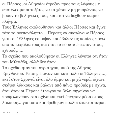
οι Πέρσες ,οι Αθηναίοι έτρεξαν προς τους λόφους με 
αποτέλεσμα οι τοξότες να τα χάσουν μη μπορώντας να 
βρουν το βεληνεκές τους και έτσι να δεχθούν καίριο 
πλήγμα. 
Τους Έλληνες ακολούθησαν και άλλοι Πέρσες και έγινε 
τότε το ανεπανάληπτο....Πέρσες να σκοτώνουν Πέρσες 
γιατί οι ΄Ελληνες έσκυψαν και έβαλαν τις ασπίδες πάνω 
από τα κεφάλια τους και έτσι τα δόρατα έπεφταν στους 
εχθρούς.....
Το σχέδιο που ακολούθησαν οι Έλληνες λέγεται οτι ήταν 
του Μιλτιάδη, αλλά δεν ήταν. 
Το σχέδιο ήταν του στρατηγού, υιού της Αθηνάς 
Εριχθονίου. Επίσης έκαναν και κάτι άλλο οι Έλληνες...., 
εκεί στον Σχοινιά είναι όλο άμμο και ρηχά νερά, είχανε 
σκάψει λάκκους και βάλανε από πάνω προβιές με σχίνα, 
έτσι όταν οι Πέρσες έτρωγαν τα βέλη πηγαίναν να 
προφυλαχθούν στα σχίνα και εκεί έπεφταν μέσα στους 
λάκκους....για αυτό και βρέθηκαν πολλοί άτακτοι τάφοι. 