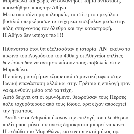
Μαραθώνα και χωρίς να συναντήσει καμία αντίσταση, 
προωθήθηκε προς την Αθήνα. 
Μετα από σύντομη πολιορκία, τα στίφη του μεγάλου 
βασιλιά υπερκέρασαν τα τείχη και εισέβαλαν μέσα στην 
πόλη σπέρνοντας τον όλεθρο και την καταστροφή. 
Η Αθήνα δεν υπήρχε πια!!!! 
Πιθανότατα έτσι θα εξελισσόταν η ιστορία  
ΑΝ
  εκείνο το 
πρωινό του Αυγούστου του 490π.χ οι Αθηναίοι οπλίτες 
δεν έσπευδαν να αντιμετωπίσουν τους εισβολείς στον 
Μαραθώνα. 
Η επιλογή αυτή ήταν εξαιρετικά σημαντική αφού στην 
Ιωνική επανάσταση αλλά και στην Ερέτρια η επιλογή ήταν 
να αμυνθούν μέσα από τα τείχη. 
Αυτό δείχνει οτι οι αμυνόμενοι θεωρούσαν τους Πέρσες 
πολύ ισχυρότερους από τους ίδιους, άρα είχαν αποδεχτεί 
την ήττα τους.
 Αντίθετα οι Αθηναίοι έκαναν την επιλογή του ελεύθερου 
πολίτη που μόνο μια υγιείς δημοκρατία μπορεί να κάνει. 
Η πεδιάδα του Μαραθώνα, εκτείνεται κατά μήκος της 