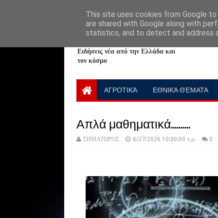
HOME
ABOUT
CONTACT US
This site uses cookies from Google to d
are shared with Google along with perf
statistics, and to detect and address 
NewPlanet09
Ειδήσεις νέα από την Ελλάδα και
τον κόσμο
ΑΓΡΟΤΙΚΆ
ΕΘΝΙΚΆ ΘΈΜΑΤΑ
Απλά μαθηματικά..........
ΣΗΜΑΤΩΡΟΣ
6/27/2026 10:00:00 π.μ.
0