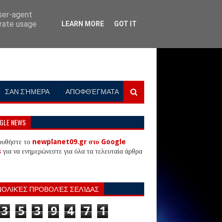
user-agent
erate usage
LEARN MORE
GOT IT
ΣΑΝ ΣΉΜΕΡΑ
ΑΠΟΦΘΈΓΜΑΤΑ
GLE NEWS
ουθήστε το
newplanet09.gr στο Google
s
για να ενημερώνεστε για όλα τα τελευταία άρθρα
ΝΟΛΙΚΈΣ ΠΡΟΒΟΛΈΣ ΣΕΛΊΔΑΣ
3
5
3
9
4
7
1