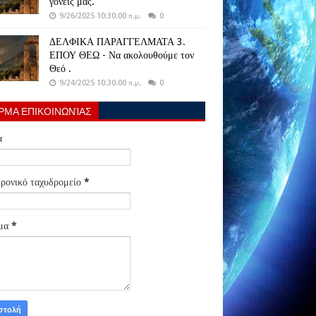
γονείς μας.
9/26/2025 10:30:00 π.μ.
0
ΔΕΛΦΙΚΑ ΠΑΡΑΓΓΕΛΜΑΤΑ 3.
ΕΠΟΥ ΘΕΩ - Να ακολουθούμε τον
Θεό .
9/24/2025 10:30:00 π.μ.
0
ΡΜΑ ΕΠΙΚΟΙΝΩΝΊΑΣ
α
ρονικό ταχυδρομείο
*
μα
*