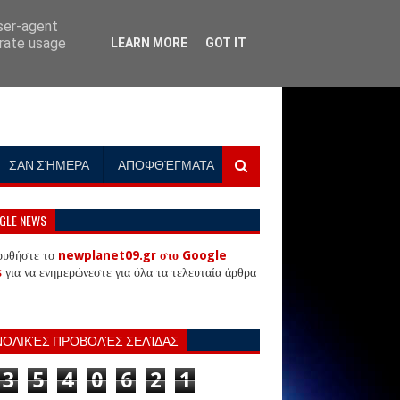
user-agent
erate usage
LEARN MORE
GOT IT
ΣΑΝ ΣΉΜΕΡΑ
ΑΠΟΦΘΈΓΜΑΤΑ
GLE NEWS
ουθήστε το
newplanet09.gr στο Google
s
για να ενημερώνεστε για όλα τα τελευταία άρθρα
ΝΟΛΙΚΈΣ ΠΡΟΒΟΛΈΣ ΣΕΛΊΔΑΣ
3
5
4
0
6
2
1