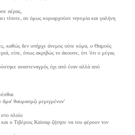
ύσε αέρας,
πει τίποτε, αν όμως κυριαρχούσε
νηνεμία και γαλήνη
ς, καθώς δεν υπήρχε άνεμος ούτε κύμα,
ο Θαμούς
εριά,
είπε, όπως ακριβώς το άκουσε,
ότι 'ότι ο μέγας
ούστηκε αναστεναγμός
όχι από έναν αλλά από
ενέσθαι
ν ἅμα' θαυμασμῷ μεμιγμένον'
 στο πλοίο
και ο Τιβέριος Καίσαρ ζήτησε
να του φέρουν τον