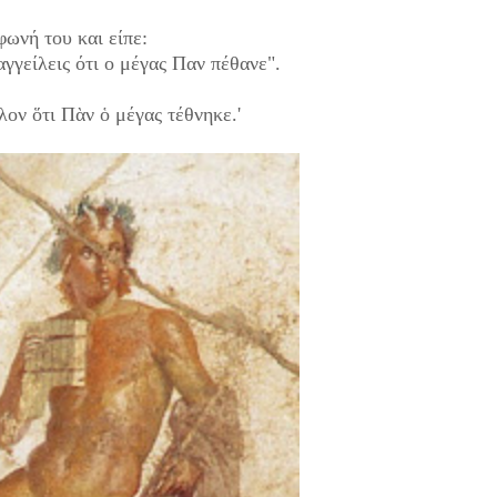
φωνή του και είπε:
γγείλεις ότι ο μέγας Παν πέθανε".
λον ὅτι Πὰν ὁ μέγας τέθνηκε.'