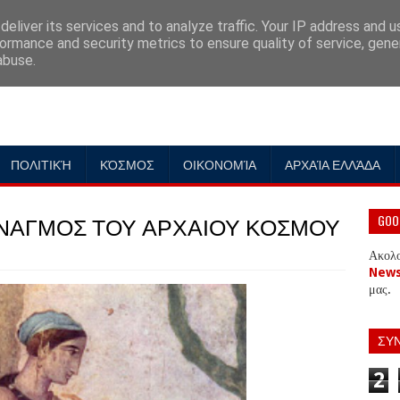
eliver its services and to analyze traffic. Your IP address and 
ormance and security metrics to ensure quality of service, gen
abuse.
ΠΟΛΙΤΙΚΉ
ΚΌΣΜΟΣ
ΟΙΚΟΝΟΜΊΑ
ΑΡΧΑΊΑ ΕΛΛΆΔΑ
ΝΑΓΜΟΣ ΤΟΥ ΑΡΧΑΙΟΥ ΚΟΣΜΟΥ
GOO
Ακολ
New
μας.
ΣΥ
2