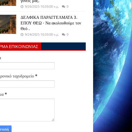
γονείς μας.
9/26/2025 10:30:00 π.μ.
0
ΔΕΛΦΙΚΑ ΠΑΡΑΓΓΕΛΜΑΤΑ 3.
ΕΠΟΥ ΘΕΩ - Να ακολουθούμε τον
Θεό .
9/24/2025 10:30:00 π.μ.
0
ΡΜΑ ΕΠΙΚΟΙΝΩΝΊΑΣ
α
ρονικό ταχυδρομείο
*
μα
*