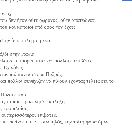
μονες,
που δεν ήταν ούτε άφρονας
, ούτε απατεώνας.
που και κάποιοι από εσάς τον έχετε
στην ίδια πόλη με μένα.
ξίδι στην Ιταλία
υβαλούσε εμπορεύματα
και πολλούς επιβάτες.
υς Εχινάδες
κόταν πιά κοντά στους Παξούς.
και πολλοί συνέχιζαν να πίνουν έχοντας τελειώσει το
 Παξούς που
πράγμα
που προξένησε έκπληξη.
ς του πλοίου,
 οι περισσότεροι επιβάτες.
 κι εκείνος έμεινε σιωπηλός,
την τρίτη φορά όμως