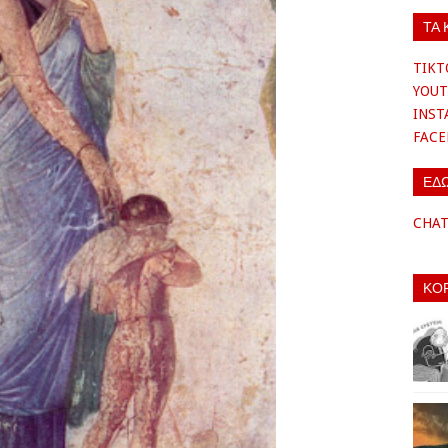
ΤΑ 
TIKT
YOUT
INS
FAC
ΕΔ
CHA
ΚΟ