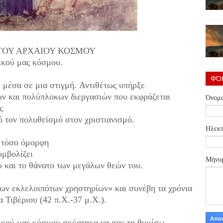
ΤΟΥ ΑΡΧΑΙΟΥ ΚΟΣΜΟΥ
δικού μας κόσμου.
ΦΌ
ε μέσα σε μια στιγμή.
Αντιθέτως υπήρξε
ων
και πολύπλοκων διεργασιών
που εκφράζεται
Όνομ
ης
ό τον πολυθεϊσμό
στον χριστιανισμό.
Ηλεκτ
 τόσο όμορφη
υμβολίζει
Μήνυ
ου
και το θάνατο των μεγάλων θεών του.
 των εκλελοιπότων
χρηστηρίων» και συνέβη τα χρόνια
 Τιβέριου (42 π.Χ.-37 μ.Χ.).
δικού μας κόσμου
σκέφτηκα να σας τη θυμίσω.