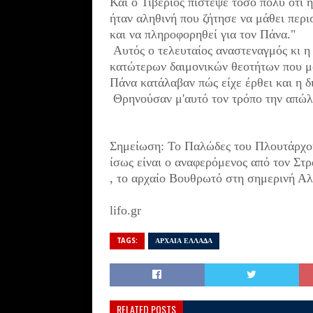
Και ο Τιβέριος πίστεψε τόσο πολύ ότι 
ήταν αληθινή που ζήτησε να μάθει περ
και να πληροφορηθεί για τον Πάνα."
Αυτός ο τελευταίος αναστεναγμός
κι η
κατώτερων δαιμονικών θεοτήτων
που μ
Πάνα κατάλαβαν
πώς είχε έρθει και η 
Θρηνούσαν μ'αυτό τον τρόπο
την απώλ
Σημείωση: Το Παλώδες του Πλουτάρχ
ίσως είναι ο αναφερόμενος από τον Σ
, το αρχαίο Βουθρωτό στη σημερινή Αλ
lifo.gr
TAGS:
ΑΡΧΑΙΑ ΕΛΛΑΔΑ
RELATED POSTS