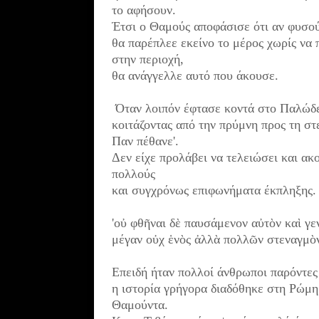
το αφήσουν.
Έτσι ο Θαμούς αποφάσισε
ότι αν φυσο
θα παρέπλεε εκείνο το μέρος
χωρίς να 
στην περιοχή,
θα ανάγγελλε αυτό που άκουσε.
Όταν λοιπόν
έφτασε κοντά στο Παλώδε
κοιτάζοντας από την πρύμνη προς τη στ
Παν πέθανε'.
Δεν είχε προλάβει να τελειώσει
και ακ
πολλούς
και συγχρόνως επιφωνήματα έκπληξης.
'οὐ φθῆναι δὲ παυσάμενον αὐτὸν καὶ γ
μέγαν οὐχ ἑνὸς ἀλλὰ πολλῶν στεναγμὸ
Επειδή ήταν πολλοί άνθρωποι παρόντες
η ιστορία γρήγορα διαδόθηκε στη
Ρώμη 
Θαμούντα.