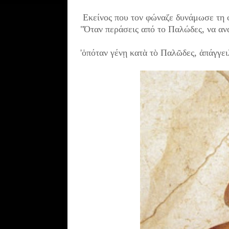
Εκείνος που τον φώναζε δυνάμωσε τη 
"Όταν περάσεις από το Παλώδες, να ανα
'ὁπόταν γένῃ κατὰ τὸ Παλῶδες, ἀπάγγει