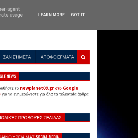
user-agent
erate usage
LEARN MORE
GOT IT
ΣΑΝ ΣΉΜΕΡΑ
ΑΠΟΦΘΈΓΜΑΤΑ
GLE NEWS
ουθήστε το
newplanet09.gr στο Google
s
για να ενημερώνεστε για όλα τα τελευταία άρθρα
ΝΟΛΙΚΈΣ ΠΡΟΒΟΛΈΣ ΣΕΛΊΔΑΣ
ΚΑΙΝΟΎΡΓΙΑ ΜΑΣ SOCIAL MEDIA