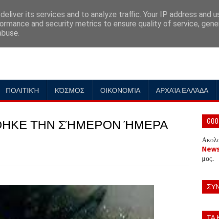
eliver its services and to analyze traffic. Your IP address and 
ormance and security metrics to ensure quality of service, gen
abuse.
ΠΟΛΙΤΙΚΉ
ΚΌΣΜΟΣ
ΟΙΚΟΝΟΜΊΑ
ΑΡΧΑΊΑ ΕΛΛΆΔΑ
ΉΘΗΚΕ ΤΗΝ ΣΉΜΕΡΟΝ ΉΜΕΡΑ
GOO
Ακολ
New
μας.
ΣΥ
ΤΑ 