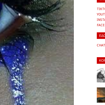
TIKT
YOUT
INS
FAC
ΕΔ
CHA
ΚΟ