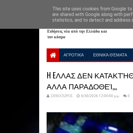
HOME
ABOUT
CONTACT US
This site uses cookies from Google to d
are shared with Google along with perf
statistics, and to detect and address 
NewPlanet09
Ειδήσεις νέα από την Ελλάδα και
τον κόσμο
ΑΓΡΟΤΙΚΆ
ΕΘΝΙΚΆ ΘΈΜΑΤΑ
H EΛΛΑΣ ΔΕΝ ΚΑΤΑΚΤ
ΑΛΛΑ ΠΑΡΑΔΟΘΕΊ,,,
ΣΗΜΑΤΩΡΟΣ
6/30/2026 12:00:00 μ.μ.
0