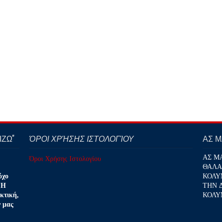
ΖΩ''
ΌΡΟΙ ΧΡΉΣΗΣ ΙΣΤΟΛΟΓΊΟΥ
ΑΣ 
ΑΣ Μ
Όροι Χρήσης Ιστολογίου
ΘΑΛΑ
ΚΟΛΥ
όχο
ΤΗΝ 
 Η
ΚΟΛΥ
κτική,
ν μας