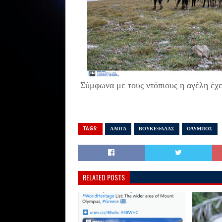
Σύμφωνα με τους ντόπιους η αγέλη έχ
TAGS:
ΑΛΟΓΑ
ΒΟΥΚΕΦΑΛΑΣ
ΟΛΥΜΠΟΣ
RELATED POSTS