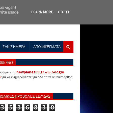
user-agent
erate usage
LEARN MORE
GOT IT
ΣΑΝ ΣΉΜΕΡΑ
ΑΠΟΦΘΈΓΜΑΤΑ
GLE NEWS
ουθήστε το
newplanet09.gr στο Google
s
για να ενημερώνεστε για όλα τα τελευταία άρθρα
ΝΟΛΙΚΈΣ ΠΡΟΒΟΛΈΣ ΣΕΛΊΔΑΣ
3
5
3
6
8
3
0