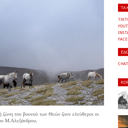
ΤΑ 
TIKT
YOUT
INS
FAC
ΕΔ
CHA
ΚΟ
 ζώνη του βουνού των Θεών ζουν ελεύθεροι οι
ου Μ.Αλεξάνδρου.