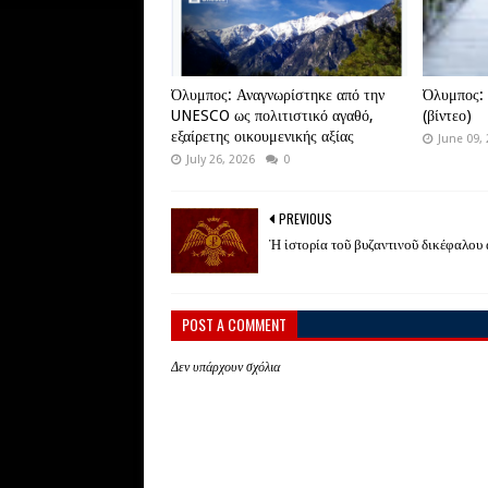
Όλυμπος: Αναγνωρίστηκε από την
Όλυμπος: 
UNESCO ως πολιτιστικό αγαθό,
(βίντεο)
εξαίρετης οικουμενικής αξίας
June 09,
July 26, 2026
0
PREVIOUS
Ἡ ἱστορία τοῦ βυζαντινοῦ δικέφαλου 
POST A COMMENT
Δεν υπάρχουν σχόλια