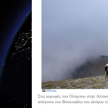
Στις κορυφές του Ολύμπου στην Αλπική
απόγονοι του Βουκεφάλα του αλόγου τ