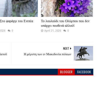
Στο φαράγγι του Ενιπέα
Το λουλούδι του Ολύμπου που δεν
υπάρχει πουθενά αλλού!
 2026
0
April 21, 2026
0
NEXT
ἀετοῦ
Η μέγιστη των εν Μακεδονία πόλεων
BLOGGER
FACEBOOK