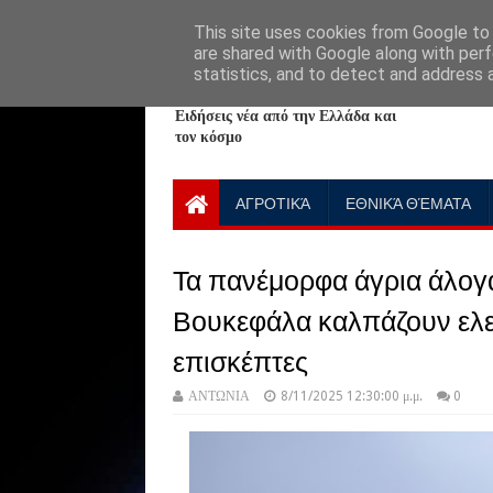
HOME
ABOUT
CONTACT US
This site uses cookies from Google to d
are shared with Google along with perf
statistics, and to detect and address 
NewPlanet09
Ειδήσεις νέα από την Ελλάδα και
τον κόσμο
ΑΓΡΟΤΙΚΆ
ΕΘΝΙΚΆ ΘΈΜΑΤΑ
Τα πανέμορφα άγρια άλογ
Βουκεφάλα καλπάζουν ελε
επισκέπτες
ΑΝΤΩΝΙΑ
8/11/2025 12:30:00 μ.μ.
0