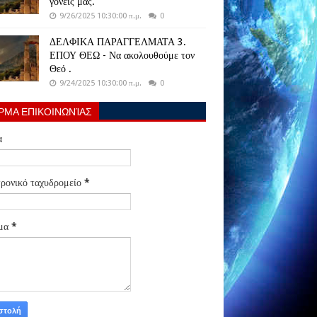
γονείς μας.
9/26/2025 10:30:00 π.μ.
0
ΔΕΛΦΙΚΑ ΠΑΡΑΓΓΕΛΜΑΤΑ 3.
ΕΠΟΥ ΘΕΩ - Να ακολουθούμε τον
Θεό .
9/24/2025 10:30:00 π.μ.
0
ΡΜΑ ΕΠΙΚΟΙΝΩΝΊΑΣ
α
ρονικό ταχυδρομείο
*
μα
*