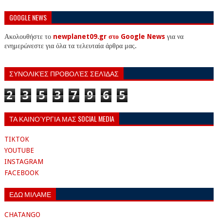
GOOGLE NEWS
Ακολουθήστε το
newplanet09.gr στο Google News
για να
ενημερώνεστε για όλα τα τελευταία άρθρα μας.
ΣΥΝΟΛΙΚΈΣ ΠΡΟΒΟΛΈΣ ΣΕΛΊΔΑΣ
2
3
5
3
7
9
6
5
ΤΑ ΚΑΙΝΟΎΡΓΙΑ ΜΑΣ SOCIAL MEDIA
TIKTOK
YOUTUBE
INSTAGRAM
FACEBOOK
ΕΔΩ ΜΙΛΑΜΕ
CHATANGO