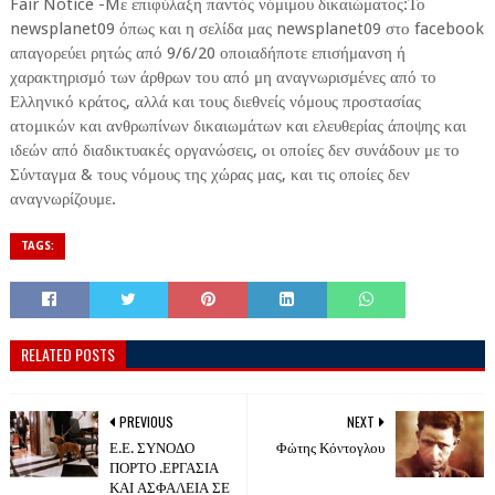
Fair Notice -Mε επιφύλαξη παντός νόμιμου δικαιώματος:Το
newsplanet09 όπως και η σελίδα μας newsplanet09 στο facebook
απαγορεύει ρητώς από 9/6/20 οποιαδήποτε επισήμανση ή
χαρακτηρισμό των άρθρων του από μη αναγνωρισμένες από το
Ελληνικό κράτος, αλλά και τους διεθνείς νόμους προστασίας
ατομικών και ανθρωπίνων δικαιωμάτων και ελευθερίας άποψης και
ιδεών από διαδικτυακές οργανώσεις, οι οποίες δεν συνάδουν με το
Σύνταγμα & τους νόμους της χώρας μας, και τις οποίες δεν
αναγνωρίζουμε.
TAGS:
RELATED POSTS
PREVIOUS
NEXT
Ε.Ε. ΣΥΝΟΔΟ
Φώτης Κόντογλου
ΠΟΡΤΟ .ΕΡΓΑΣΙΑ
ΚΑΙ ΑΣΦΑΛΕΙΑ ΣΕ