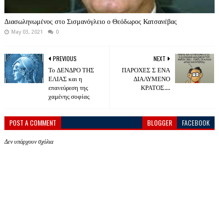
Διασωληνωμένος στο Σισμανόγλειο ο Θεόδωρος Κατσανέβας
May 03, 2021
0
PREVIOUS
NEXT
Το ΔΕΝΔΡΟ ΤΗΣ
ΠΑΡΟΧΕΣ Σ ΕΝΑ
ΕΛΙΑΣ και η
ΔΙΑΛΥΜΕΝΟ
επανεύρεση της
ΚΡΑΤΟΣ....
χαμένης σοφίας
POST A COMMENT
BLOGGER
FACEBOOK
Δεν υπάρχουν σχόλια