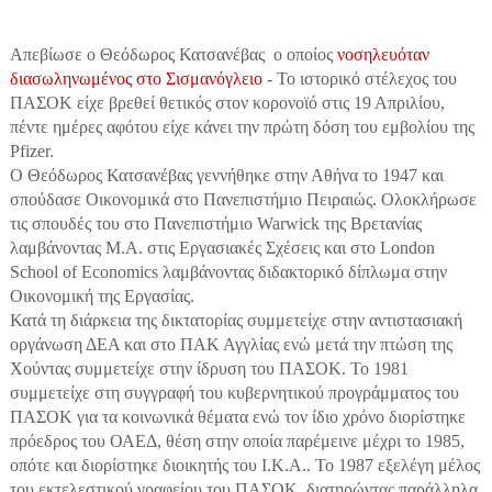
Απεβίωσε ο Θεόδωρος Κατσανέβας
ο οποίος
νoσηλευόταν
διασωληνωμένος στο Σισμανόγλειο
- Το ιστορικό στέλεχος του
ΠΑΣΟΚ είχε βρεθεί θετικός στον κορονοϊό στις 19 Απριλίου,
πέντε ημέρες αφότου είχε κάνει την πρώτη δόση του εμβολίου της
Pfizer.
Ο Θεόδωρος Κατσανέβας γεννήθηκε στην Αθήνα το 1947 και
σπούδασε Οικονομικά στο Πανεπιστήμιο Πειραιώς. Ολοκλήρωσε
τις σπουδές του στο Πανεπιστήμιο Warwick της Βρετανίας
λαμβάνοντας Μ.Α. στις Εργασιακές Σχέσεις και στο London
School of Economics λαμβάνοντας διδακτορικό δίπλωμα στην
Οικονομική της Εργασίας.
Κατά τη διάρκεια της δικτατορίας συμμετείχε στην αντιστασιακή
οργάνωση ΔΕΑ και στο ΠΑΚ Αγγλίας ενώ μετά την πτώση της
Χούντας συμμετείχε στην ίδρυση του ΠΑΣΟΚ. Το 1981
συμμετείχε στη συγγραφή του κυβερνητικού προγράμματος του
ΠΑΣΟΚ για τα κοινωνικά θέματα ενώ τον ίδιο χρόνο διορίστηκε
πρόεδρος του ΟΑΕΔ, θέση στην οποία παρέμεινε μέχρι το 1985,
οπότε και διορίστηκε διοικητής του Ι.Κ.Α.. Το 1987 εξελέγη μέλος
του εκτελεστικού γραφείου του ΠΑΣΟΚ, διατηρώντας παράλληλα