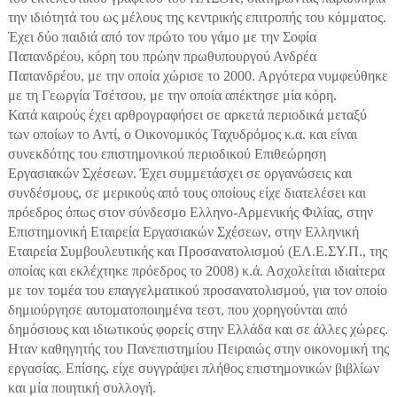
την ιδιότητά του ως μέλους της κεντρικής επιτροπής του κόμματος.
Έχει δύο παιδιά από τον πρώτο του γάμο με την Σοφία
Παπανδρέου, κόρη του πρώην πρωθυπουργού Ανδρέα
Παπανδρέου, με την οποία χώρισε το 2000. Αργότερα νυμφεύθηκε
με τη Γεωργία Τσέτσου, με την οποία απέκτησε μία κόρη.
Κατά καιρούς έχει αρθρογραφήσει σε αρκετά περιοδικά μεταξύ
των οποίων το Αντί, ο Οικονομικός Ταχυδρόμος κ.α. και είναι
συνεκδότης του επιστημονικού περιοδικού Επιθεώρηση
Εργασιακών Σχέσεων. Έχει συμμετάσχει σε οργανώσεις και
συνδέσμους, σε μερικούς από τους οποίους είχε διατελέσει και
πρόεδρος όπως στον σύνδεσμο Ελληνο-Αρμενικής Φιλίας, στην
Επιστημονική Εταιρεία Εργασιακών Σχέσεων, στην Ελληνική
Εταιρεία Συμβουλευτικής και Προσανατολισμού (ΕΛ.Ε.ΣΥ.Π., της
οποίας και εκλέχτηκε πρόεδρος το 2008) κ.ά. Ασχολείται ιδιαίτερα
με τον τομέα του επαγγελματικού προσανατολισμού, για τον οποίο
δημιούργησε αυτοματοποιημένα τεστ, που χορηγούνται από
δημόσιους και ιδιωτικούς φορείς στην Ελλάδα και σε άλλες χώρες.
Ηταν καθηγητής του Πανεπιστημίου Πειραιώς στην οικονομική της
εργασίας. Επίσης, είχε συγγράψει πλήθος επιστημονικών βιβλίων
και μία ποιητική συλλογή.