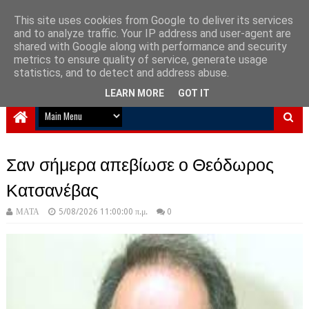
This site uses cookies from Google to deliver its services
and to analyze traffic. Your IP address and user-agent are
NewPlanet09
shared with Google along with performance and security
metrics to ensure quality of service, generate usage
Ειδήσεις νέα από την Ελλάδα και τον κόσμο
statistics, and to detect and address abuse.
LEARN MORE
GOT IT
Σαν σήμερα απεβίωσε ο Θεόδωρος
Κατσανέβας
ΜΑΤΑ
5/08/2026 11:00:00 π.μ.
0