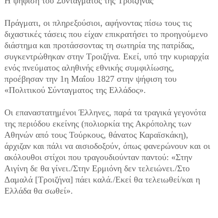
Η ψήφιση του Συντάγματος της Τροιζήνας
Πράγματι, οι πληρεξούσιοι, αφήνοντας πίσω τους τις
διχαστικές τάσεις που είχαν επικρατήσει το προηγούμενο
διάστημα και προτάσσοντας τη σωτηρία της πατρίδας,
συγκεντρώθηκαν στην Τροιζήνα. Εκεί, υπό την κυριαρχία
ενός πνεύματος αληθινής εθνικής συμφιλίωσης,
προέβησαν την 1η Μαΐου 1827 στην ψήφιση του
«Πολιτικού Σύνταγματος της Ελλάδος».
Οι επαναστατημένοι Έλληνες, παρά τα τραγικά γεγονότα
της περιόδου εκείνης (πολιορκία της Ακρόπολης των
Αθηνών από τους Τούρκους, θάνατος Καραϊσκάκη),
άρχιζαν και πάλι να αισιοδοξούν, όπως φανερώνουν και οι
ακόλουθοι στίχοι που τραγουδιούνταν παντού: «Στην
Αιγίνη δε θα γίνει./Στην Ερμιόνη δεν τελειώνει./Στο
Δαμαλά [Τροιζήνα] πάει καλά./Εκεί θα τελειωθεί/και η
Ελλάδα θα σωθεί».