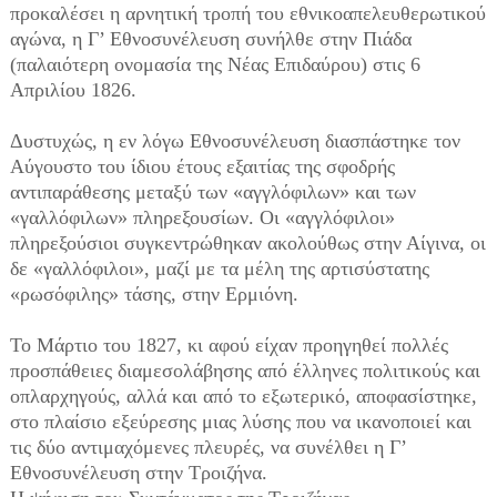
προκαλέσει η αρνητική τροπή του εθνικοαπελευθερωτικού
αγώνα, η Γ’ Εθνοσυνέλευση συνήλθε στην Πιάδα
(παλαιότερη ονομασία της Νέας Επιδαύρου) στις 6
Απριλίου 1826.
Δυστυχώς, η εν λόγω Εθνοσυνέλευση διασπάστηκε τον
Αύγουστο του ίδιου έτους εξαιτίας της σφοδρής
αντιπαράθεσης μεταξύ των «αγγλόφιλων» και των
«γαλλόφιλων» πληρεξουσίων. Οι «αγγλόφιλοι»
πληρεξούσιοι συγκεντρώθηκαν ακολούθως στην Αίγινα, οι
δε «γαλλόφιλοι», μαζί με τα μέλη της αρτισύστατης
«ρωσόφιλης» τάσης, στην Ερμιόνη.
Το Μάρτιο του 1827, κι αφού είχαν προηγηθεί πολλές
προσπάθειες διαμεσολάβησης από έλληνες πολιτικούς και
οπλαρχηγούς, αλλά και από το εξωτερικό, αποφασίστηκε,
στο πλαίσιο εξεύρεσης μιας λύσης που να ικανοποιεί και
τις δύο αντιμαχόμενες πλευρές, να συνέλθει η Γ’
Εθνοσυνέλευση στην Τροιζήνα.