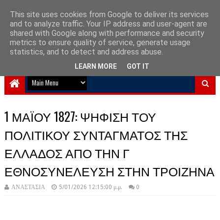
This site uses cookies from Google to deliver its services
and to analyze traffic. Your IP address and user-agent are
NewPlanet09
shared with Google along with performance and security
metrics to ensure quality of service, generate usage
Ειδήσεις νέα από την Ελλάδα και τον κόσμο
statistics, and to detect and address abuse.
LEARN MORE
GOT IT
1 ΜΑΪΟΥ 1827: ΨΗΦΙΣΗ ΤΟΥ
ΠΟΛΙΤΙΚΟΥ ΣΥΝΤΑΓΜΑΤΟΣ ΤΗΣ
ΕΛΛΑΔΟΣ ΑΠΟ ΤΗΝ Γ
ΕΘΝΟΣΥΝΕΛΕΥΣΗ ΣΤΗΝ ΤΡΟΙΖΗΝΑ
ΑΝΑΣΤΑΣΙΑ
5/01/2026 12:15:00 μ.μ.
0