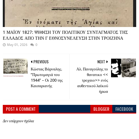
1 ΜΑΪΟΥ 1827: ΨΗΦΙΣΗ ΤΟΥ ΠΟΛΙΤΙΚΟΥ ΣΥΝΤΑΓΜΑΤΟΣ ΤΗΣ
ΕΛΛΑΔΟΣ ΑΠΟ ΤΗΝ Γ ΕΘΝΟΣΥΝΕΛΕΥΣΗ ΣΤΗΝ ΤΡΟΙΖΗΝΑ
May 01, 2026
0
PREVIOUS
NEXT
Κώστας Βάρναλης.
Αλ. Παναγούλης το
“Πρωτομαγιά του
θανατικο <<
1944” – Οι 200 της
τροχαιο>> ενός
Καισαριανής
αυθεντικού λαϊκού
ήρωα
POST A COMMENT
BLOGGER
FACEBOOK
Δεν υπάρχουν σχόλια