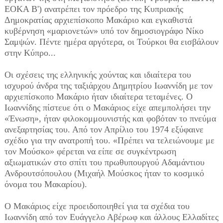
ΕΟΚΑ Β') ανατρέπει τον πρόεδρο της Κυπριακής
Δημοκρατίας αρχιεπίσκοπο Μακάριο και εγκαθιστά
κυβέρνηση «μαριονετών» υπό τον δημοσιογράφο Νίκο
Σαμψών. Πέντε ημέρα αργότερα, οι Τούρκοι θα εισβάλουν
στην Κύπρο...
Οι σχέσεις της ελληνικής χούντας και ιδιαίτερα του
ισχυρού άνδρα της ταξιάρχου Δημητρίου Ιωαννίδη με τον
αρχιεπίσκοπο Μακάριο ήταν ιδιαίτερα τεταμένες. Ο
Ιωαννίδης πίστευε ότι ο Μακάριος είχε απεμπολήσει την
«Ένωση», ήταν φιλοκομμουνιστής και φοβόταν το πνεύμα
ανεξαρτησίας του. Από τον Απρίλιο του 1974 εξύφαινε
σχέδιο για την ανατροπή του. «Πρέπει να τελειώνουμε με
τον Μούσκο» φέρεται να είπε σε συγκέντρωση
αξιωματικών στο σπίτι του πρωθυπουργού Αδαμάντιου
Ανδρουτσόπουλου (Μιχαήλ Μούσκος ήταν το κοσμικό
όνομα του Μακαρίου).
Ο Μακάριος είχε προειδοποιηθεί για τα σχέδια του
Ιωαννίδη από τον Ευάγγελο Αβέρωφ και άλλους Ελλαδίτες