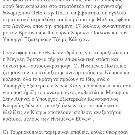
αφού διανυκτέρευσε στο στρατόπεδο της ειρηνευτικής
δύναμης του ΟΗΕ στην Πάφο, επιβιβάστηκε σε αγγλικό
στρατιωτικό αεροπλάνο και δια μέσου της Μάλτας έφθασε
στο Λονδίνο, όπου την επομένη, 17 Ιουλίου, συναντήθηκε
με τον Βρετανό πρωθυπουργό Χάρολντ Ουίλσον και τον
Υπουργό Εξωτερικών Τζέιμς Κάλαχαν.
Όσον αφορά τις διεθνείς αντιδράσεις για το πραξικόπημα,
η Μεγάλη Βρετανία τήρησε επιφυλακτική στάση και
συνέστησε «αυτοσυγκράτηση». Οι Ηνωμένες Πολιτείες
ζήτησαν την υποστήριξη της ανεξαρτησίας της Κύπρου και
κάλεσαν όλα τα κράτη να πράξουν το ίδιο, ενώ ο
Υπουργός Εξωτερικών Χένρι Κίσιγκερ απέρριψε πρόταση
για υποστήριξη του ανατραπέντος καθεστώτος Μακαρίου.
Στην Αθήνα, ο Υπουργός Εξωτερικών Κωνσταντίνος
Κυπραίος δήλωσε, μεταξύ άλλων, ότι «αι πρόσφατοι
εξελίξεις εν Κύπρω αποτελούν υπόθεσιν ανεξαρτήτου
κράτους, μέλους των Ηνωμένων Εθνών».
Οι Τουρκοκύπριοι παρέμειναν απαθείς, καθώς θεώρησαν