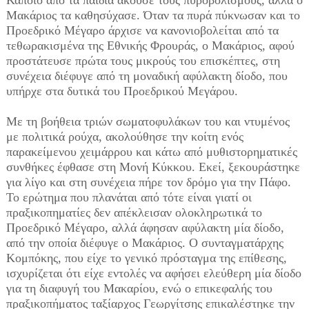
Κάποιο από τα παιδιά άκουσε τους πυροβολισμούς, αλλά ο
Μακάριος τα καθησύχασε. Όταν τα πυρά πύκνωσαν και το
Προεδρικό Μέγαρο άρχισε να κανονιοβολείται από τα
τεθωρακισμένα της Εθνικής Φρουράς, ο Μακάριος, αφού
προστάτευσε πρώτα τους μικρούς του επισκέπτες, στη
συνέχεια διέφυγε από τη μοναδική αφύλακτη δίοδο, που
υπήρχε στα δυτικά του Προεδρικού Μεγάρου.
Με τη βοήθεια τριών σωματοφυλάκων του και ντυμένος
με πολιτικά ρούχα, ακολούθησε την κοίτη ενός
παρακείμενου χειμάρρου και κάτω από μυθιστορηματικές
συνθήκες έφθασε στη Μονή Κύκκου. Εκεί, ξεκουράστηκε
για λίγο και στη συνέχεια πήρε τον δρόμο για την Πάφο.
Το ερώτημα που πλανάται από τότε είναι γιατί οι
πραξικοπηματίες δεν απέκλεισαν ολοκληρωτικά το
Προεδρικό Μέγαρο, αλλά άφησαν αφύλακτη μία δίοδο,
από την οποία διέφυγε ο Μακάριος. Ο συνταγματάρχης
Κομπόκης, που είχε το γενικό πρόσταγμα της επίθεσης,
ισχυρίζεται ότι είχε εντολές να αφήσει ελεύθερη μία δίοδο
για τη διαφυγή του Μακαρίου, ενώ ο επικεφαλής του
πραξικοπήματος ταξίαρχος Γεωργίτσης επικαλέστηκε την