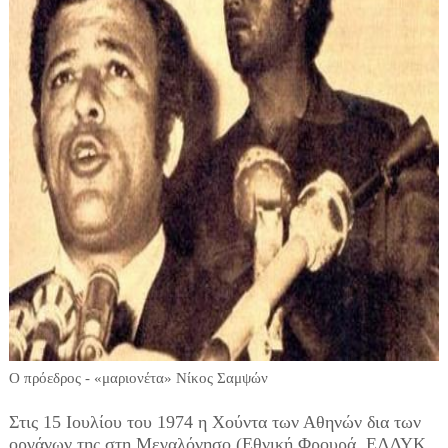
Ο πρόεδρος - «μαριονέτα» Νίκος Σαμψών
Στις 15 Ιουλίου του 1974 η Χούντα των Αθηνών δια των
οργάνων της στη Μεγαλόνησο (Εθνική Φρουρά, ΕΛΔΥΚ,