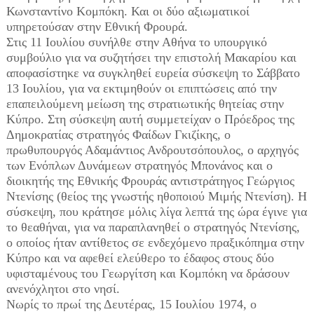
Κωνσταντίνο Κομπόκη. Και οι δύο αξιωματικοί
υπηρετούσαν στην Εθνική Φρουρά.
Στις 11 Ιουλίου συνήλθε στην Αθήνα το υπουργικό
συμβούλιο για να συζητήσει την επιστολή Μακαρίου και
αποφασίστηκε να συγκληθεί ευρεία σύσκεψη το Σάββατο
13 Ιουλίου, για να εκτιμηθούν οι επιπτώσεις από την
επαπειλούμενη μείωση της στρατιωτικής θητείας στην
Κύπρο. Στη σύσκεψη αυτή συμμετείχαν ο Πρόεδρος της
Δημοκρατίας στρατηγός Φαίδων Γκιζίκης, ο
πρωθυπουργός Αδαμάντιος Ανδρουτσόπουλος, ο αρχηγός
των Ενόπλων Δυνάμεων στρατηγός Μπονάνος και ο
διοικητής της Εθνικής Φρουράς αντιστράτηγος Γεώργιος
Ντενίσης (θείος της γνωστής ηθοποιού Μιμής Ντενίση). Η
σύσκεψη, που κράτησε μόλις λίγα λεπτά της ώρα έγινε για
το θεαθήναι, για να παραπλανηθεί ο στρατηγός Ντενίσης,
ο οποίος ήταν αντίθετος σε ενδεχόμενο πραξικόπημα στην
Κύπρο και να αφεθεί ελεύθερο το έδαφος στους δύο
υφισταμένους του Γεωργίτση και Κομπόκη να δράσουν
ανενόχλητοι στο νησί.
Νωρίς το πρωί της Δευτέρας, 15 Ιουλίου 1974, ο