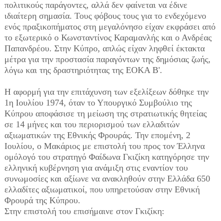
πολιτικούς παράγοντες, αλλά δεν φαίνεται να έδινε
ιδιαίτερη σημασία. Τους φόβους τους για το ενδεχόμενο
ενός πραξικοπήματος στη μεγαλόνησο είχαν εκφράσει από
το εξωτερικό ο Κωνσταντίνος Καραμανλής και ο Ανδρέας
Παπανδρέου. Στην Κύπρο, απλώς είχαν ληφθεί έκτακτα
μέτρα για την προστασία παραγόντων της δημόσιας ζωής,
λόγω και της δραστηριότητας της ΕΟΚΑ Β'.
Η αφορμή για την επιτάχυνση των εξελίξεων δόθηκε την
1η Ιουλίου 1974, όταν το Υπουργικό Συμβούλιο της
Κύπρου αποφάσισε τη μείωση της στρατιωτικής θητείας
σε 14 μήνες και του περιορισμού των ελλαδιτών
αξιωματικών της Εθνικής Φρουράς. Την επομένη, 2
Ιουλίου, ο Μακάριος με επιστολή του προς τον Έλληνα
ομόλογό του στρατηγό Φαίδωνα Γκιζίκη κατηγόρησε την
ελληνική κυβέρνηση για ανάμιξη στις εναντίον του
συνωμοσίες και αξίωνε να ανακληθούν στην Ελλάδα 650
ελλαδίτες αξιωματικοί, που υπηρετούσαν στην Εθνική
Φρουρά της Κύπρου.
Στην επιστολή του επισήμαινε στον Γκιζίκη: