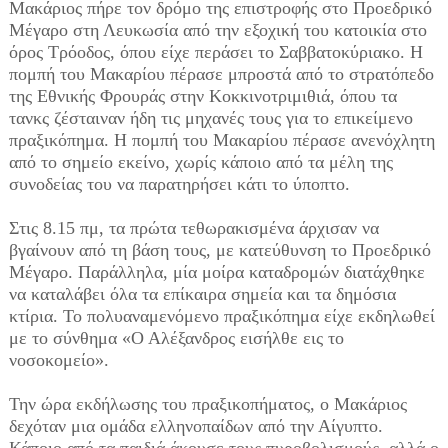
Μακάριος πήρε τον δρόμο της επιστροφής στο Προεδρικό
Μέγαρο στη Λευκωσία από την εξοχική του κατοικία στο
όρος Τρόοδος, όπου είχε περάσει το Σαββατοκύριακο. Η
πομπή του Μακαρίου πέρασε μπροστά από το στρατόπεδο
της Εθνικής Φρουράς στην Κοκκινοτριμιθιά, όπου τα
τανκς ζέσταιναν ήδη τις μηχανές τους για το επικείμενο
πραξικόπημα. Η πομπή του Μακαρίου πέρασε ανενόχλητη
από το σημείο εκείνο, χωρίς κάποιο από τα μέλη της
συνοδείας του να παρατηρήσει κάτι το ύποπτο.
Στις 8.15 πμ, τα πρώτα τεθωρακισμένα άρχισαν να
βγαίνουν από τη βάση τους, με κατεύθυνση το Προεδρικό
Μέγαρο. Παράλληλα, μία μοίρα καταδρομών διατάχθηκε
να καταλάβει όλα τα επίκαιρα σημεία και τα δημόσια
κτίρια. Το πολυαναμενόμενο πραξικόπημα είχε εκδηλωθεί
με το σύνθημα «Ο Αλέξανδρος εισήλθε εις το
νοσοκομείο».
Την ώρα εκδήλωσης του πραξικοπήματος, ο Μακάριος
δεχόταν μια ομάδα ελληνοπαίδων από την Αίγυπτο.