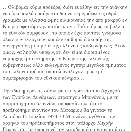
…Θλίβομαι κύριε πρόεδρε, διότι ευρέθην εις την ανάγκην
να είπω πολλά δυσάρεστα δια να περιγράψω εις αδράς
γραμμάς με γλώσσα ωμής ειλικρινείας την από μακρού εν
Κύπρω υφιστάμενην κατάστασιν . Τούτο όμως επιβάλλει
το εθνικόν συμφέρον , το οποίον έχω πάντοτε γνώμονα
όλων των ενεργειών και δεν επιθυμώ διακοπήν της
συνεργασίας μου μετά της ελληνικής κυβερνήσεως. Δέον,
όμως, να ληφθεί υπόψιν,ότι δεν είμαι διορισμένος
νομάρχης ή τοποτηρητής εν Κύπρω της ελληνικής
κυβερνήσεως αλλά εκλεγμένος ηγέτης μεγάλου τμήματος
του ελληνισμού και απαιτώ ανάλογον προς εμέ
συμπεριφοράν του εθνικού κέντρου…
Την ίδια ημέρα, σε σύσκεψη στο γραφείο του Αρχηγού
των Ενόπλων Δυνάμεων, στρατηγού Μπονάνου, με τη
συμμετοχή του Ιωαννίδη, αποφασίστηκε ότι το
πραξικόπημα εναντίον του Μακαρίου θα γινόταν τη
Δευτέρα 15 Ιουλίου 1974. Ο Μπονάνος ανέθεσε την
αρχηγία του πραξικοπήματος στον ταξίαρχο Μιχαήλ
Γεωργίτση, με υπαρχηγό τον καταδρομέα συνταγματάρχη