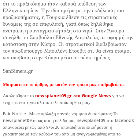
ότι το πραξικόπημα ήταν καθαρά υπόθεση των
Ελληνοκυπρίων. Την ίδια ημέρα με την εκδήλωση του
πραξικοπήματος, η Τουρκία έθεσε τις στρατιωτικές
δυνάμεις της σε επιφυλακή, γιατί όπως δηλώθηκε
ανετράπη η συνταγματική τάξη στο νησί. Στην Άγκυρα
συνήλθε το Συμβούλιο Εθνικής Ασφαλείας με αφορμή την
κατάσταση στην Κύπρο. Οι στρατιωτικοί διαβεβαίωσαν
τον πρωθυπουργό Μπουλέντ Ετσεβίτ ότι θα είναι έτοιμοι
για απόβαση στην Κύπρο μέσα σε πέντε ημέρες.
SanSimera.gr
Μοιραστείτε το άρθρο, με αυτόν τον τρόπο μας επιβραβεύετε.
Ακολουθήστε το
newsplanet09.gr στο Google News
για να
ενημερώνεστε για όλα τα τελευταία άρθρα μας.
Fair Notice -Mε επιφύλαξη παντός νόμιμου δικαιώματος:Το
newsplanet09 όπως και η σελίδα μας newsplanet09 στο facebook
απαγορεύει ρητώς από 9/6/20 οποιαδήποτε επισήμανση ή
χαρακτηρισμό των άρθρων του από μη αναγνωρισμένες από το