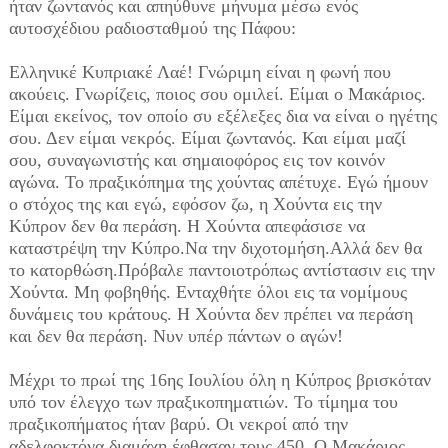
ήταν ζωντανός και απηύθυνε μήνυμα μέσω ενός
αυτοσχέδιου ραδιοσταθμού της Πάφου:
Ελληνικέ Κυπριακέ Λαέ! Γνώριμη είναι η φωνή που
ακούεις. Γνωρίζεις, ποιος σου ομιλεί. Είμαι ο Μακάριος.
Είμαι εκείνος, τον οποίο συ εξέλεξες δια να είναι ο ηγέτης
σου. Δεν είμαι νεκρός. Είμαι ζωντανός. Και είμαι μαζί
σου, συναγωνιστής και σημαιοφόρος εις τον κοινόν
αγώνα. Το πραξικόπημα της χούντας απέτυχε. Εγώ ήμουν
ο στόχος της και εγώ, εφόσον ζω, η Χούντα εις την
Κύπρον δεν θα περάση. Η Χούντα απεφάσισε να
καταστρέψη την Κύπρο.Να την διχοτομήση.Αλλά δεν θα
το κατορθώση.Πρόβαλε παντοιοτρόπως αντίστασιν εις την
Χούντα. Μη φοβηθής. Ενταχθήτε όλοι εις τα νομίμους
δυνάμεις του κράτους. Η Χούντα δεν πρέπει να περάση
και δεν θα περάση. Νυν υπέρ πάντων ο αγών!
Μέχρι το πρωί της 16ης Ιουλίου όλη η Κύπρος βρισκόταν
υπό τον έλεγχο των πραξικοπηματιών. Το τίμημα του
πραξικοπήματος ήταν βαρύ. Οι νεκροί από την
αδελφοκτόνα διαμάχη έφθασαν τους 450. Ο Μακάριος,