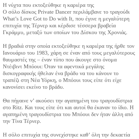
Η νύχτα που εκτοξεύθηκε η καριέρα της
Ο σόλο δίσκος Private Dancer περιλάμβανε το τραγούδι
What’s Love Got to Do with It, που έγινε η μεγαλύτερη
επιτυχία της Τέρνερ και κέρδισε τέσσερα βραβεία
Γκράμμυ, μεταξύ των οποίων του Δίσκου της Χρονιάς.
Η βραδιά στην οποία εκτοξεύθηκε η καριέρα της ήρθε τον
Ιανουάριο του 1983, χάρη σε έναν από τους μεγαλύτερους
θαυμαστές της – έναν τύπο που άκουγε στο όνομα
Ντέιβιντ Μπόουι: Όταν τα αφεντικά μεγάλης
δισκογραφικής ήθελαν ένα βράδυ να του κάνουν το
τραπέζι στη Νέα Υόρκη, ο Μπόουι τους είπε ότι είχε
κανονίσει εκείνο το βράδυ.
Θα πήγαινε ν’ ακούσει την αγαπημένη του τραγουδίστρια
στο Ritz. Και τους είπε ότι και αυτοί θα έκαναν το ίδιο. Η
αγαπημένη τραγουδίστρια του Μπόουι δεν ήταν άλλη από
την Τίνα Τέρνερ.
Η σόλο επιτυχία της συνεχίστηκε καθ’ όλη την δεκαετία