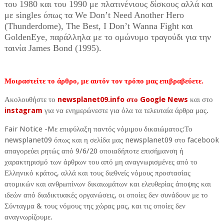
του 1980 και του 1990 με πλατινένιους δίσκους αλλά και
με singles όπως τα We Don’t Need Another Hero
(Thunderdome), The Best, I Don’t Wanna Fight και
GoldenEye, παράλληλα με το ομώνυμο τραγούδι για την
ταινία James Bond (1995).
Μοιραστείτε το άρθρο, με αυτόν τον τρόπο μας επιβραβεύετε.
Ακολουθήστε το
newsplanet09.info στο Google News
και στο
instagram
για να ενημερώνεστε για όλα τα τελευταία άρθρα μας.
Fair Notice -Mε επιφύλαξη παντός νόμιμου δικαιώματος:Το
newsplanet09 όπως και η σελίδα μας newsplanet09 στο facebook
απαγορεύει ρητώς από 9/6/20 οποιαδήποτε επισήμανση ή
χαρακτηρισμό των άρθρων του από μη αναγνωρισμένες από το
Ελληνικό κράτος, αλλά και τους διεθνείς νόμους προστασίας
ατομικών και ανθρωπίνων δικαιωμάτων και ελευθερίας άποψης και
ιδεών από διαδικτυακές οργανώσεις, οι οποίες δεν συνάδουν με το
Σύνταγμα & τους νόμους της χώρας μας, και τις οποίες δεν
αναγνωρίζουμε.