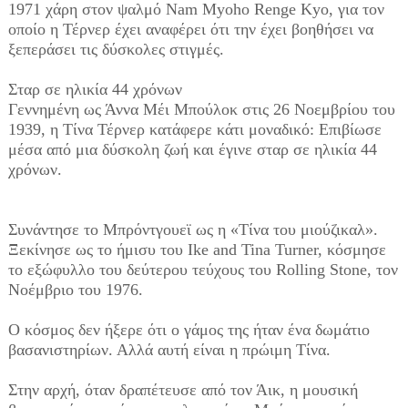
1971 χάρη στον ψαλμό Nam Myoho Renge Kyo, για τον
οποίο η Τέρνερ έχει αναφέρει ότι την έχει βοηθήσει να
ξεπεράσει τις δύσκολες στιγμές.
Σταρ σε ηλικία 44 χρόνων
Γεννημένη ως Άννα Μέι Μπούλοκ στις 26 Νοεμβρίου του
1939, η Τίνα Τέρνερ κατάφερε κάτι μοναδικό: Επιβίωσε
μέσα από μια δύσκολη ζωή και έγινε σταρ σε ηλικία 44
χρόνων.
Συνάντησε το Μπρόντγουεϊ ως η «Τίνα του μιούζικαλ».
Ξεκίνησε ως το ήμισυ του Ike and Tina Turner, κόσμησε
το εξώφυλλο του δεύτερου τεύχους του Rolling Stone, τον
Νοέμβριο του 1976.
Ο κόσμος δεν ήξερε ότι ο γάμος της ήταν ένα δωμάτιο
βασανιστηρίων. Αλλά αυτή είναι η πρώιμη Τίνα.
Στην αρχή, όταν δραπέτευσε από τον Άικ, η μουσική