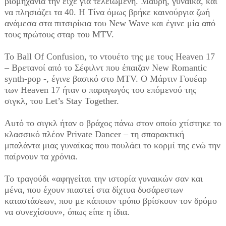
βιομηχανία την είχε για τελειωμένη. Μαύρη, γυναίκα, και
να πλησιάζει τα 40. Η Τίνα όμως βρήκε καινούργια ζωή
ανάμεσα στα πιτσιρίκια του New Wave και έγινε μία από
τους πρώτους σταρ του MTV.
To Ball Of Confusion, το ντουέτο της με τους Heaven 17
– Βρετανοί από το Σέφιλντ που έπαιζαν New Romantic
synth-pop -, έγινε βασικό στο MTV. Ο Μάρτιν Γουέαρ
των Heaven 17 ήταν ο παραγωγός του επόμενού της
σιγκλ, του Let’s Stay Together.
Αυτό το σιγκλ ήταν ο βράχος πάνω στον οποίο χτίστηκε το
κλασσικό πλέον Private Dancer – τη σπαρακτική
μπαλάντα μιας γυναίκας που πουλάει το κορμί της ενώ την
παίρνουν τα χρόνια.
Το τραγούδι «αφηγείται την ιστορία γυναικών σαν και
μένα, που έχουν πιαστεί στα δίχτυα δυσάρεστων
καταστάσεων, που με κάποιον τρόπο βρίσκουν τον δρόμο
να συνεχίσουν», όπως είπε η ίδια.