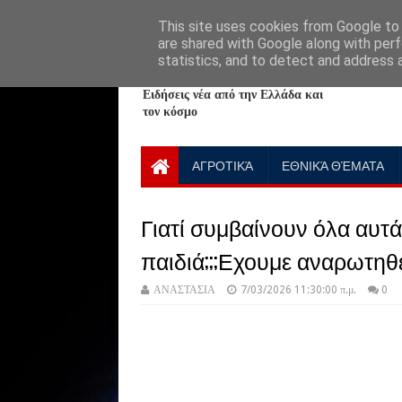
HOME
ABOUT
CONTACT US
This site uses cookies from Google to d
are shared with Google along with perf
statistics, and to detect and address 
NewPlanet09
Ειδήσεις νέα από την Ελλάδα και
τον κόσμο
ΑΓΡΟΤΙΚΆ
ΕΘΝΙΚΆ ΘΈΜΑΤΑ
Γιατί συμβαίνουν όλα αυτ
παιδιά;;;Εχουμε αναρωτηθε
ΑΝΑΣΤΑΣΙΑ
7/03/2026 11:30:00 π.μ.
0