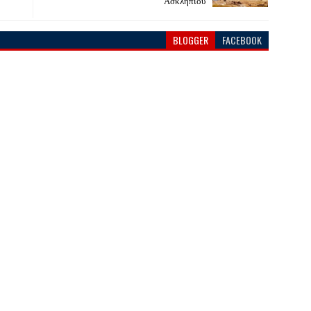
Ασκληπιού
BLOGGER
FACEBOOK