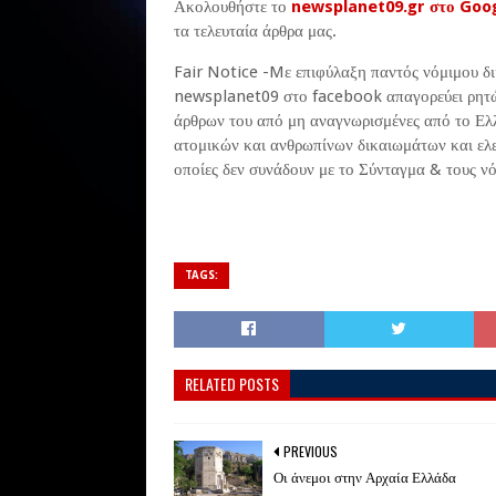
Ακολουθήστε το
newsplanet09.gr στο Goo
τα τελευταία άρθρα μας.
Fair Notice -Mε επιφύλαξη παντός νόμιμου δ
newsplanet09 στο facebook απαγορεύει ρητώ
άρθρων του από μη αναγνωρισμένες από το Ελλ
ατομικών και ανθρωπίνων δικαιωμάτων και ελε
οποίες δεν συνάδουν με το Σύνταγμα & τους νό
TAGS:
RELATED POSTS
PREVIOUS
Οι άνεμοι στην Αρχαία Ελλάδα