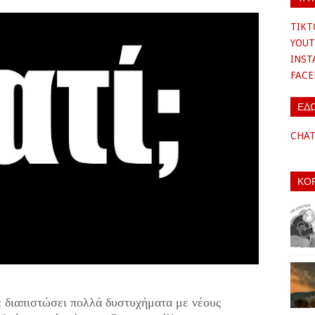
TIKT
YOUT
INS
FAC
ΕΔ
CHA
ΚΟ
 διαπιστώσει πολλά δυστυχήματα με νέους