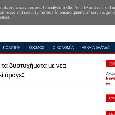
eliver its services and to analyze traffic. Your IP address and 
ormance and security metrics to ensure quality of service, gen
abuse.
ΠΟΛΙΤΙΚΉ
ΚΌΣΜΟΣ
ΟΙΚΟΝΟΜΊΑ
ΑΡΧΑΊΑ ΕΛΛΆΔΑ
ά τα δυστυχήματα με νέα
GOO
ί άραγε;;
Ακολ
New
μας.
ΣΥ
ΤΑ 