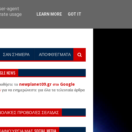
user-agent
erate usage
LEARN MORE
GOT IT
ΣΑΝ ΣΉΜΕΡΑ
ΑΠΟΦΘΈΓΜΑΤΑ
GLE NEWS
ουθήστε το
newplanet09.gr στο Google
s
για να ενημερώνεστε για όλα τα τελευταία άρθρα
ΝΟΛΙΚΈΣ ΠΡΟΒΟΛΈΣ ΣΕΛΊΔΑΣ
ΚΑΙΝΟΎΡΓΙΑ ΜΑΣ SOCIAL MEDIA