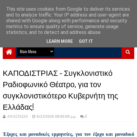
This site uses cookies from Google to deliver its services
and to analyze traffic. Your IP address and user-agent are
NewPlanet09
shared with Google along with performance and security
metrics to ensure quality of service, generate usage
Ειδήσεις νέα από την Ελλάδα και τον κόσμο
statistics, and to detect and address abuse.
LEARN MORE
GOT IT
ΚΑΠΟΔΙΣΤΡΙΑΣ - Συγκλονιστικό
Ραδιοφωνικό Θέατρο, για τον
συγκλονιστικότερο Κυβερνήτη της
Ελλάδας!
ΑΝΑΣΤΑΣΙΑ
6/23/2026 08:00:00 μ.μ.
0
Έξοχες και μοναδικές ερμηνείες, για τον έξοχο και μοναδικό