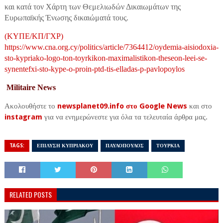
και κατά τον Χάρτη των Θεμελιωδών Δικαιωμάτων της
Ευρωπαϊκής Ένωσης δικαιώματά τους.
(ΚΥΠΕ/ΚΠ/ΓΧΡ)
https://www.cna.org.cy/politics/article/7364412/oydemia-aisiodoxia-
sto-kypriako-logo-ton-toyrkikon-maximalistikon-theseon-leei-se-
synentefxi-sto-kype-o-proin-ptd-tis-elladas-p-pavlopoylos
Militaire News
Ακολουθήστε το
newsplanet09.info στο Google News
και στο
instagram
για να ενημερώνεστε για όλα τα τελευταία άρθρα μας.
TAGS:
ΕΠΙΛΥΣΗ ΚΥΠΡΙΑΚΟΥ
ΠΑΥΛΟΠΟΥΛΟΣ
ΤΟΥΡΚΙΑ
RELATED POSTS