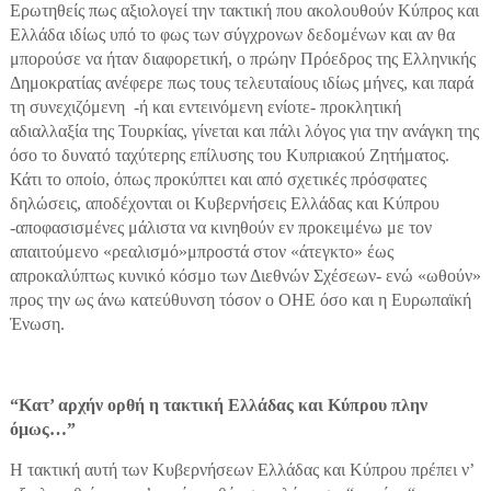
Ερωτηθείς πως αξιολογεί την τακτική που ακολουθούν Κύπρος και
Ελλάδα ιδίως υπό το φως των σύγχρονων δεδομένων και αν θα
μπορούσε να ήταν διαφορετική, ο πρώην Πρόεδρος της Ελληνικής
Δημοκρατίας ανέφερε πως τους τελευταίους ιδίως μήνες, και παρά
τη συνεχιζόμενη -ή και εντεινόμενη ενίοτε- προκλητική
αδιαλλαξία της Τουρκίας, γίνεται και πάλι λόγος για την ανάγκη της
όσο το δυνατό ταχύτερης επίλυσης του Κυπριακού Ζητήματος.
Κάτι το οποίο, όπως προκύπτει και από σχετικές πρόσφατες
δηλώσεις, αποδέχονται οι Κυβερνήσεις Ελλάδας και Κύπρου
-αποφασισμένες μάλιστα να κινηθούν εν προκειμένω με τον
απαιτούμενο «ρεαλισμό»μπροστά στον «άτεγκτο» έως
απροκαλύπτως κυνικό κόσμο των Διεθνών Σχέσεων- ενώ «ωθούν»
προς την ως άνω κατεύθυνση τόσον ο ΟΗΕ όσο και η Ευρωπαϊκή
Ένωση.
“Κατ’ αρχήν ορθή η τακτική Ελλάδας και Κύπρου πλην
όμως…”
Η τακτική αυτή των Κυβερνήσεων Ελλάδας και Κύπρου πρέπει ν’