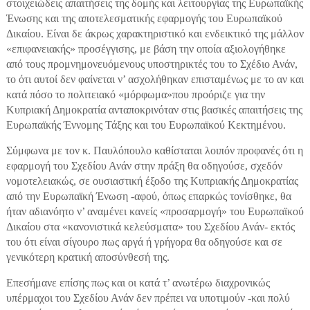
στοιχειώδεις απαιτήσεις της δομής και λειτουργίας της Ευρωπαϊκής
Ένωσης και της αποτελεσματικής εφαρμογής του Ευρωπαϊκού
Δικαίου. Είναι δε άκρως χαρακτηριστικό και ενδεικτικό της μάλλον
«επιφανειακής» προσέγγισης, με βάση την οποία αξιολογήθηκε
από τους προμνημονευόμενους υποστηρικτές του το Σχέδιο Ανάν,
το ότι αυτοί δεν φαίνεται ν’ ασχολήθηκαν επισταμένως με το αν και
κατά πόσο το πολιτειακό «μόρφωμα»που προόριζε για την
Κυπριακή Δημοκρατία ανταποκρινόταν στις βασικές απαιτήσεις της
Ευρωπαϊκής Έννομης Τάξης και του Ευρωπαϊκού Κεκτημένου.
Σύμφωνα με τον κ. Παυλόπουλο καθίσταται λοιπόν προφανές ότι η
εφαρμογή του Σχεδίου Ανάν στην πράξη θα οδηγούσε, σχεδόν
νομοτελειακώς, σε ουσιαστική έξοδο της Κυπριακής Δημοκρατίας
από την Ευρωπαϊκή Ένωση -αφού, όπως επαρκώς τονίσθηκε, θα
ήταν αδιανόητο ν’ αναμένει κανείς «προσαρμογή» του Ευρωπαϊκού
Δικαίου στα «κανονιστικά κελεύσματα» του Σχεδίου Ανάν- εκτός
του ότι είναι σίγουρο πως αργά ή γρήγορα θα οδηγούσε και σε
γενικότερη κρατική αποσύνθεσή της.
Επεσήμανε επίσης πως και οι κατά τ’ ανωτέρω διαχρονικώς
υπέρμαχοι του Σχεδίου Ανάν δεν πρέπει να υποτιμούν -και πολύ