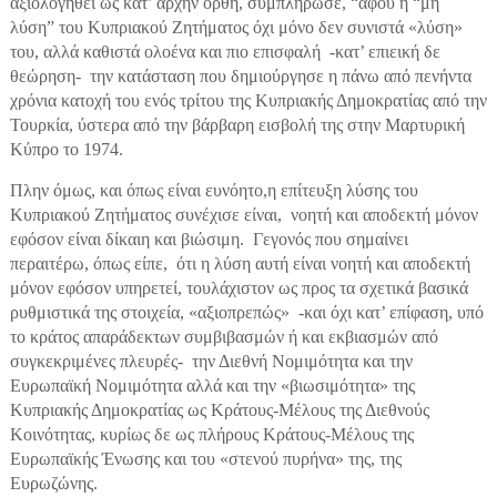
αξιολογηθεί ως κατ’ αρχήν ορθή, συμπλήρωσε, “αφού η “μη
λύση” του Κυπριακού Ζητήματος όχι μόνο δεν συνιστά «λύση»
του, αλλά καθιστά ολοένα και πιο επισφαλή -κατ’ επιεική δε
θεώρηση- την κατάσταση που δημιούργησε η πάνω από πενήντα
χρόνια κατοχή του ενός τρίτου της Κυπριακής Δημοκρατίας από την
Τουρκία, ύστερα από την βάρβαρη εισβολή της στην Μαρτυρική
Κύπρο το 1974.
Πλην όμως, και όπως είναι ευνόητο,η επίτευξη λύσης του
Κυπριακού Ζητήματος συνέχισε είναι, νοητή και αποδεκτή μόνον
εφόσον είναι δίκαιη και βιώσιμη. Γεγονός που σημαίνει
περαιτέρω, όπως είπε, ότι η λύση αυτή είναι νοητή και αποδεκτή
μόνον εφόσον υπηρετεί, τουλάχιστον ως προς τα σχετικά βασικά
ρυθμιστικά της στοιχεία, «αξιοπρεπώς» -και όχι κατ’ επίφαση, υπό
το κράτος απαράδεκτων συμβιβασμών ή και εκβιασμών από
συγκεκριμένες πλευρές- την Διεθνή Νομιμότητα και την
Ευρωπαϊκή Νομιμότητα αλλά και την «βιωσιμότητα» της
Κυπριακής Δημοκρατίας ως Κράτους-Μέλους της Διεθνούς
Κοινότητας, κυρίως δε ως πλήρους Κράτους-Μέλους της
Ευρωπαϊκής Ένωσης και του «στενού πυρήνα» της, της
Ευρωζώνης.