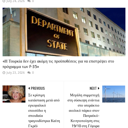
July 24, 2026
0
«Η Τουρκία δεν έχει ακόμη τις προϋποθέσεις για να επιστρέψει στο
πρόγραμμα των F-35»
July 23, 2026
0
PREVIOUS
NEXT
Σε κρίσιμη
Μεγάλη συμμετοχή
κατάσταση μετά από
στη σύσκεψη ενάντια
εγκεφαλικό
στο υπεράκτιο
επεισόδιο η
αιολικό πάρκο στον
σπουδαία
Πατραϊκό-
τραγουδίστρια Καίτη
Κινητοποίηση στις
Γκρέϋ
19/10 στη Γέφυρα