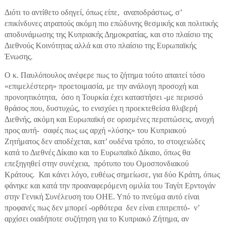
Διότι το αντίθετο οδηγεί, όπως είπε, αναποδράστως, σ’
επικίνδυνες ατραπούς ακόμη πιο επώδυνης θεσμικής και πολιτικής
αποδυνάμωσης της Κυπριακής Δημοκρατίας, και στο πλαίσιο της
Διεθνούς Κοινότητας αλλά και στο πλαίσιο της Ευρωπαϊκής
Ένωσης.
Ο κ. Παυλόπουλος ανέφερε πως το ζήτημα τούτο απαιτεί τόσο
«επιμελέστερη» προετοιμασία, με την ανάλογη προσοχή και
προνοητικότητα, όσο η Τουρκία έχει καταστήσει -με περισσό
θράσος που, δυστυχώς, το ενισχύει η προεκτεθείσα θλιβερή
Διεθνής, ακόμη και Ευρωπαϊκή σε ορισμένες περιπτώσεις, ανοχή
προς αυτή- σαφές πως ως αρχή «λύσης» του Κυπριακού
Ζητήματος δεν αποδέχεται, κατ’ ουδένα τρόπο, το στοιχειώδες
κατά το Διεθνές Δίκαιο και το Ευρωπαϊκό Δίκαιο, όπως θα
επεξηγηθεί στην συνέχεια, πρότυπο του Ομοσπονδιακού
Κράτους. Και κάνει λόγο, ευθέως σημείωσε, για δύο Κράτη, όπως
φάνηκε και κατά την προαναφερόμενη ομιλία του Ταγίπ Ερντογάν
στην Γενική Συνέλευση του ΟΗΕ. Υπό το πνεύμα αυτό είναι
προφανές πως δεν μπορεί -ορθότερα δεν είναι επιτρεπτό- ν’
αρχίσει οιαδήποτε συζήτηση για το Κυπριακό Ζήτημα, αν