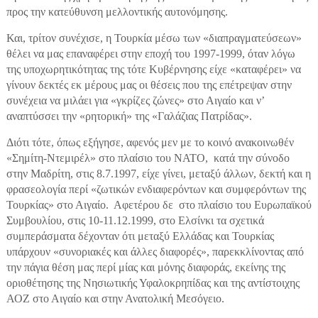
προς την κατεύθυνση μελλοντικής αυτονόμησης.
Και, τρίτον συνέχισε, η Τουρκία μέσω των «διαπραγματεύσεων»
θέλει να μας επαναφέρει στην εποχή του 1997-1999, όταν λόγω
της υποχωρητικότητας της τότε Κυβέρνησης είχε «καταφέρει» να
γίνουν δεκτές εκ μέρους μας οι θέσεις που της επέτρεψαν στην
συνέχεια να μιλάει για «γκρίζες ζώνες» στο Αιγαίο και ν’
αναπτύσσει την «ρητορική» της «Γαλάζιας Πατρίδας».
Διότι τότε, όπως εξήγησε, αφενός μεν με το κοινό ανακοινωθέν
«Σημίτη-Ντεμιρέλ» στο πλαίσιο του ΝΑΤΟ, κατά την σύνοδο
στην Μαδρίτη, στις 8.7.1997, είχε γίνει, μεταξύ άλλων, δεκτή και η
φρασεολογία περί «ζωτικών ενδιαφερόντων και συμφερόντων της
Τουρκίας» στο Αιγαίο. Αφετέρου δε στο πλαίσιο του Ευρωπαϊκού
Συμβουλίου, στις 10-11.12.1999, στο Ελσίνκι τα σχετικά
συμπεράσματα δέχονταν ότι μεταξύ Ελλάδας και Τουρκίας
υπάρχουν «συνοριακές και άλλες διαφορές», παρεκκλίνοντας από
την πάγια θέση μας περί μίας και μόνης διαφοράς, εκείνης της
οριοθέτησης της Νησιωτικής Υφαλοκρηπίδας και της αντίστοιχης
ΑΟΖ στο Αιγαίο και στην Ανατολική Μεσόγειο.