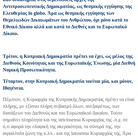
Αντιπροσωπευτικής Δημοκρατίας, ως θεσμικής εγγύησης της
Ελευθερίας in globo. Άρα ως θεσμικής εγγύησης των
Θεμελιωδών Δικαιωμάτων του Ανθρώπου, όχι μόνο κατά το
Εθνικό Δίκαιο αλλά και κατά το Διεθνές και το Ευρωπαϊκό
Δίκαιο.
Τρίτον, η Κυπριακή Δημοκρατία πρέπει να έχει, ως μέλος της
Διεθνούς Κοινότητας και της Ευρωπαϊκής Ένωσης, μία Διεθνή
Νομική Προσωπικότητα.
Τέταρτον, στην Κυπριακή Δημοκρατία νοείται μία, και μόνον,
Ιθαγένεια.
Πέμπτον, η Κυριαρχία της Κυπριακής Δημοκρατίας πρέπει να είναι
πλήρης, με εξίσου πλήρη σεβασμό όλων, ανεξαιρέτως, των
διατάξεων του Διεθνούς και του Ευρωπαϊκού Δικαίου. Τούτο
σημαίνει πληρότητα και της strictosensu Κυριαρχίας της -π.χ. σε
ό,τι αφορά την εδαφική της ακεραιότητα, τα σύνορά της, την
αιγιαλίτιδα ζώνη της κ.λπ.- και της latosensu Κυριαρχίας της. Άρα