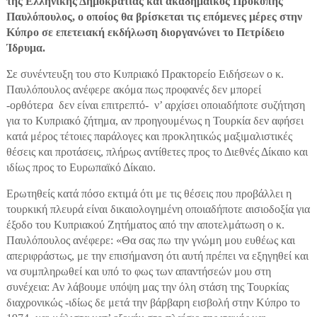
της Ελληνικής Δημοκρατίας και ακαδημαϊκός Προκόπης
Παυλόπουλος, o οποίος θα βρίσκεται τις επόμενες μέρες στην
Κύπρο σε επετειακή εκδήλωση διοργανώνει το Πετρίδειο
Ίδρυμα.
Σε συνέντευξη του στο Κυπριακό Πρακτορείο Ειδήσεων ο κ.
Παυλόπουλος ανέφερε ακόμα πως προφανές δεν μπορεί
-ορθότερα δεν είναι επιτρεπτό- ν’ αρχίσει οποιαδήποτε συζήτηση
για το Κυπριακό ζήτημα, αν προηγουμένως η Τουρκία δεν αφήσει
κατά μέρος τέτοιες παράλογες και προκλητικώς μαξιμαλιστικές
θέσεις και προτάσεις, πλήρως αντίθετες προς το Διεθνές Δίκαιο και
ιδίως προς το Ευρωπαϊκό Δίκαιο.
Ερωτηθείς κατά πόσο εκτιμά ότι με τις θέσεις που προβάλλει η
τουρκική πλευρά είναι δικαιολογημένη οποιαδήποτε αισιοδοξία για
έξοδο του Κυπριακού Ζητήματος από την αποτελμάτωση ο κ.
Παυλόπουλος ανέφερε: «Θα σας πω την γνώμη μου ευθέως και
απεριφράστως, με την επισήμανση ότι αυτή πρέπει να εξηγηθεί και
να συμπληρωθεί και υπό το φως των απαντήσεών μου στη
συνέχεια: Αν λάβουμε υπόψη μας την όλη στάση της Τουρκίας
διαχρονικώς -ιδίως δε μετά την βάρβαρη εισβολή στην Κύπρο το