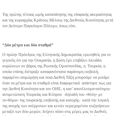
Της πρώτης τέτοιας ωμής καταπάτησης της εδαφικής ακεραιότητας
και της κυριαρχίας Κράτους Μέλους της Διεθνούς Κοινότητας μετά
τον Δεύτερο Παγκόσμιο Πόλεμο, όπως είπε.
“Δύο μέτρα και δύο σταθμά”
Ο πρώην Πρόεδρος της Ελληνικής Δημοκρατίας ερωτηθείς για το
γεγονός ότι για την Ουκρανία, η Δύση έχει επιβάλει πλειάδα
κυρώσεων σε βάρος της Ρωσικής Ομοσπονδίας, η Τουρκία, η
οποία επίσης διέπραξε καταφανέστατα παράνομη εισβολή,
παραμένει ατιμώρητη και ποια Διεθνή Τάξη μπορούμε να μιλάμε
όταν τα μέτρα και τα σταθμά είναι διαφορετικά απάντησε πως για
την Διεθνή Κοινότητα και τον ΟΗΕ, η κατ’ αποτέλεσμα«ισότιμη»
αντιμετώπιση Τουρκίας και Κύπρου -δηλαδή του «θύτη» με
το«θύμα» της τουρκικής εισβολής και κατοχής- κατά την λογική
της ανοχής των ατέρμονων και κενών περιεχομένου συζητήσεων
μεταξύ των δύο μερών, δείχνει πόσο στις μέρες μας το Διεθνές