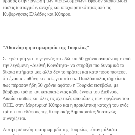
θράσος στην παγίωση των «τετελεσμένων» εφόσον διαπιστώσει
τάσεις δισταγμών, ανοχής και υποχωρητικότητας από τις
Κυβερνήσεις Ελλάδας και Κύπρου.
“Αδιανόητη η ατιμωρησία της Τουρκίας”
Σε ερώτηση για το γεγονός ότι εδώ και 50 χρόνια αναμένουμε από
την λεγόμενη «Διεθνή Κοινότητα» να στηρίξει πιο δυναμικά τα
δίκαια αιτήματά μας αλλά δεν το πράττει και κατά πόσο πιστεύει
ότι έχουμε ευθύνη κι εμείς γι αυτό ο κ. Παυλόπουλος σημείωσε
πως πέρασαν ήδη 50 χρόνια αφότου η Τουρκία εισέβαλε, με
βάρβαρο τρόπο και καταπατώντας κάθε έννοια του Διεθνούς
Δικαίου καθώς και όλες τις σχετικές αποφάσεις των οργάνων του
ΟΗΕ, στην Μαρτυρική Κύπρο και η προκλητική κατοχή του ενός
τρίτου του εδάφους της Κυπριακής Δημοκρατίας δυστυχώς
συνεχίζεται.
Αυτή η αδιανόητη ατιμωρησία της Τουρκίας -όταν μάλιστα