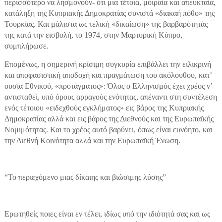
περισσότερο να λησμονούν- ότι μια τέτοια, μοιραία και απευκταία,
κατάληξη της Κυπριακής Δημοκρατίας συνιστά «διακαή πόθο» της
Τουρκίας. Και μάλιστα ως τελική «δικαίωση» της βαρβαρότητάς
της κατά την εισβολή, το 1974, στην Μαρτυρική Κύπρο,
συμπλήρωσε.
Επομένως, η σημερινή κρίσιμη συγκυρία επιβάλλει την ειλικρινή
και αποφασιστική αποδοχή και πραγμάτωση του ακόλουθου, κατ’
ουσία Εθνικού, «προτάγματος»: Όλος ο Ελληνισμός έχει χρέος ν’
αντισταθεί, υπό όρους αρραγούς ενότητας, απέναντι στη συντέλεση
ενός τέτοιου «ειδεχθούς εγκλήματος» εις βάρος της Κυπριακής
Δημοκρατίας αλλά και εις βάρος της Διεθνούς και της Ευρωπαϊκής
Νομιμότητας. Και το χρέος αυτό βαρύνει, όπως είναι ευνόητο, και
την Διεθνή Κοινότητα αλλά και την Ευρωπαϊκή Ένωση.
“Το περιεχόμενο μιας δίκαιης και βιώσιμης λύσης”
Ερωτηθείς ποιες είναι εν τέλει, ιδίως υπό την ιδιότητά σας και ως