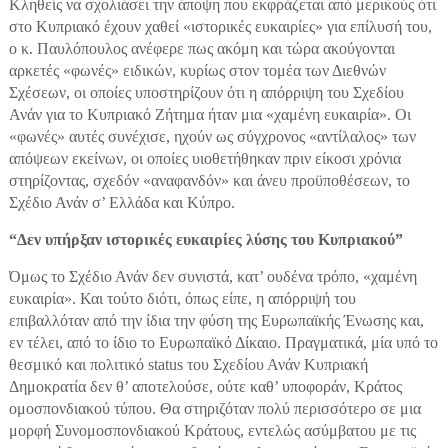
Κληθείς να σχολιάσει την άποψη που εκφράζεται από μερικούς ότι
στο Κυπριακό έχουν χαθεί «ιστορικές ευκαιρίες» για επίλυσή του,
ο κ. Παυλόπουλος ανέφερε πως ακόμη και τώρα ακούγονται
αρκετές «φωνές» ειδικών, κυρίως στον τομέα των Διεθνών
Σχέσεων, οι οποίες υποστηρίζουν ότι η απόρριψη του Σχεδίου
Ανάν για το Κυπριακό Ζήτημα ήταν μια «χαμένη ευκαιρία». Οι
«φωνές» αυτές συνέχισε, ηχούν ως σύγχρονος «αντίλαλος» των
απόψεων εκείνων, οι οποίες υιοθετήθηκαν πριν είκοσι χρόνια
στηρίζοντας, σχεδόν «αναφανδόν» και άνευ προϋποθέσεων, το
Σχέδιο Ανάν σ’ Ελλάδα και Κύπρο.
“Δεν υπήρξαν ιστορικές ευκαιρίες λύσης του Κυπριακού”
Όμως το Σχέδιο Ανάν δεν συνιστά, κατ’ ουδένα τρόπο, «χαμένη
ευκαιρία». Και τούτο διότι, όπως είπε, η απόρριψή του
επιβαλλόταν από την ίδια την φύση της Ευρωπαϊκής Ένωσης και,
εν τέλει, από το ίδιο το Ευρωπαϊκό Δίκαιο. Πραγματικά, μία υπό το
θεσμικό και πολιτικό status του Σχεδίου Ανάν Κυπριακή
Δημοκρατία δεν θ’ αποτελούσε, ούτε καθ’ υποφοράν, Κράτος
ομοσπονδιακού τύπου. Θα στηριζόταν πολύ περισσότερο σε μια
μορφή Συνομοσπονδιακού Κράτους, εντελώς ασύμβατου με τις