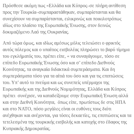
Πρόσθεσε ακόμη πως «Ελλάδα και Κύπρος–σε πλήρη αντίθεση
προς την Τουρκία–συμπαραστάθηκαν, συμπαρίστανται και θα
συνεχίσουν να συμπαρίστανται, ειλικρινώς και ποικιλοτρόπως
ιδίως στο πλαίσιο της Ευρωπαϊκής Ένωσης, στον δεινώς
δοκιμαζόμενο Λαό της Ουκρανίας.
Από τώρα όμως, και ιδίως αμέσως μόλις τελειώσει ο φρικτός
αυτός πόλεμος και ο υπαίτιος εισβολέας πληρώσει το βαρύ τίμημα
του εγκλήματός του, πρέπει είπε, « να συναγάγουμε, τόσο σε
επίπεδο Ευρωπαϊκής Ένωσης όσο και σ’ επίπεδο Διεθνούς
Κοινότητας, τα αναγκαία διδακτικά συμπεράσματα. Και δη
συμπεράσματα τόσο για τα αίτιά του όσο και για τις επιπτώσεις
του. Υπ’ αυτό το πνεύμα και ως συνεπείς υπέρμαχοι της
Ευρωπαϊκής και της Διεθνούς Νομιμότητας, Ελλάδα και Κύπρος
πρέπει συνέχισε, να καταδείξουμε στην Ευρωπαϊκή Ένωση αλλά
και στην Διεθνή Κοινότητα, όπως είπε, πρωτίστως δε στις ΗΠΑ
και στο ΝΑΤΟ, πόσο μεγάλες είναι οι ευθύνες τους διότι
ανέχθηκαν και ανέχονται, για τόσες δεκαετίες, τις επιπτώσεις και τα
τετελεσμένα της τουρκικής εισβολής και κατοχής στο έδαφος της
Κυπριακής Δημοκρατίας.