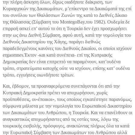
την πλήρη άσκηση όλων, δίχως οιαδήποτε διάκριση, των
Κυριαρχικών της Δικαιωμάτων, μ’επίκεντρο τα Δικαιώματά της επί
του συνόλου των Θαλάσσιων Ζωνών της κατά το Διεθνές Δίκαιο
της Θάλασσας (Σύμβαση του MontegoBay,του 1982). Ουδεμία δε
επιρροή ασκεί επ’ αυτού το ότι η Τουρκία δεν έχει προσχωρήσει
στην ως άνω Διεθνή Σύμβαση, αφού αυτή, κατά την νομολογία του
Διεθνούς Δικαστηρίου της Χάγης, παράγει διεθνώς
παραδεδεγμένους κανόνες του Διεθνούς Δικαίου, οι οποίοι ισχύουν
ergaomnes.Έκτον -και κατά συνέπεια- επί της Κυπριακής
Δημοκρατίας δεν είναι επιτρεπτό να παραμένουν, κατ’ουδένα
τρόπο, στρατεύματα κατοχής ούτε να ισχύουν, επίσης κατ’ ουδένα
τρόπο, εγγυήσεις οιωνδήποτε τρίτων.
Και, έβδομον, τα προαναφερόμενα συνεπάγονται ότι από την
Κυπριακή Δημοκρατία πρέπει να αποχωρήσουν, χωρίς
προϋποθέσεις, οι«έποικοι», τους οποίους εγκατέστησε παρανόμως,
σύμφωνα μάλιστα με την νομολογία του Ευρωπαϊκού Δικαστηρίου
των Δικαιωμάτων του Ανθρώπου, η Τουρκία. Και να επανέλθουν οι
αναγκαστικώς αποχωρήσαντες από τις εστίες τους, λόγω της
τουρκικής εισβολής, πρόσφυγες, ανακτώντας πλήρως όλα τα κατά
την Ευρωπαϊκή Σύμβαση των Δικαιωμάτων του Ανθρώπου αλλά