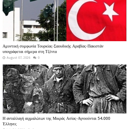
Αμυντική συμφωνία Τουρκίας-Σαουδικής Αραβίας-Πακιστάν
υπογράφεται σήμερα στη Τζέντα
August 07, 2026
0
Η ανταλλαγή αιχμαλώτων της Μικράς Ασίας-Αγνοούνται 54.000
Έλληνες