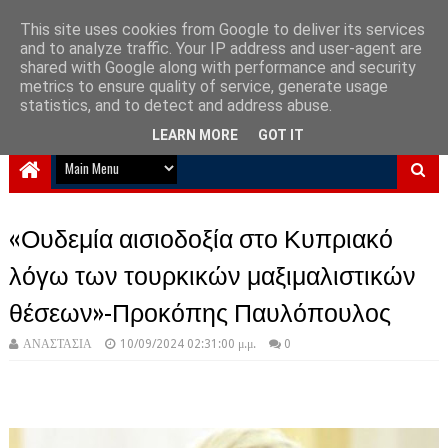
This site uses cookies from Google to deliver its services
and to analyze traffic. Your IP address and user-agent are
NewPlanet09
shared with Google along with performance and security
metrics to ensure quality of service, generate usage
Ειδήσεις νέα από την Ελλάδα και τον κόσμο
statistics, and to detect and address abuse.
LEARN MORE
GOT IT
«Ουδεμία αισιοδοξία στο Κυπριακό
λόγω των τουρκικών μαξιμαλιστικών
θέσεων»-Προκόπης Παυλόπουλος
ΑΝΑΣΤΑΣΙΑ
10/09/2024 02:31:00 μ.μ.
0