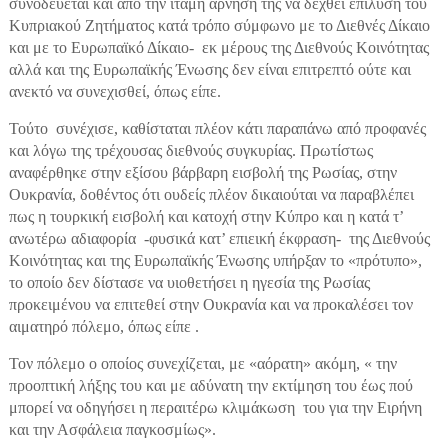
συνοδεύεται και από την ιταμή άρνησή της να δεχθεί επίλυση του
Κυπριακού Ζητήματος κατά τρόπο σύμφωνο με το Διεθνές Δίκαιο
και με το Ευρωπαϊκό Δίκαιο- εκ μέρους της Διεθνούς Κοινότητας
αλλά και της Ευρωπαϊκής Ένωσης δεν είναι επιτρεπτό ούτε και
ανεκτό να συνεχισθεί, όπως είπε.
Τούτο συνέχισε, καθίσταται πλέον κάτι παραπάνω από προφανές
και λόγω της τρέχουσας διεθνούς συγκυρίας. Πρωτίστως
αναφέρθηκε στην εξίσου βάρβαρη εισβολή της Ρωσίας, στην
Ουκρανία, δοθέντος ότι ουδείς πλέον δικαιούται να παραβλέπει
πως η τουρκική εισβολή και κατοχή στην Κύπρο και η κατά τ’
ανωτέρω αδιαφορία -φυσικά κατ’ επιεική έκφραση- της Διεθνούς
Κοινότητας και της Ευρωπαϊκής Ένωσης υπήρξαν το «πρότυπο»,
το οποίο δεν δίστασε να υιοθετήσει η ηγεσία της Ρωσίας
προκειμένου να επιτεθεί στην Ουκρανία και να προκαλέσει τον
αιματηρό πόλεμο, όπως είπε .
Τον πόλεμο ο οποίος συνεχίζεται, με «αόρατη» ακόμη, « την
προοπτική λήξης του και με αδύνατη την εκτίμηση του έως πού
μπορεί να οδηγήσει η περαιτέρω κλιμάκωση του για την Ειρήνη
και την Ασφάλεια παγκοσμίως».