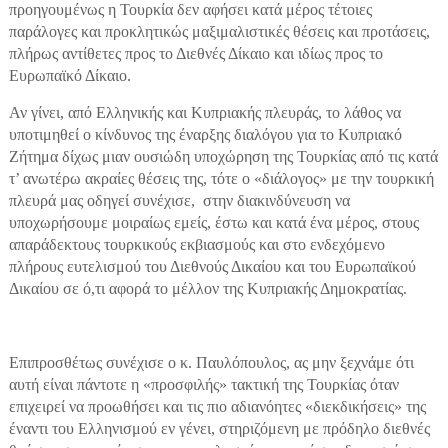
προηγουμένως η Τουρκία δεν αφήσει κατά μέρος τέτοιες
παράλογες και προκλητικώς μαξιμαλιστικές θέσεις και προτάσεις,
πλήρως αντίθετες προς το Διεθνές Δίκαιο και ιδίως προς το
Ευρωπαϊκό Δίκαιο.
Αν γίνει, από Ελληνικής και Κυπριακής πλευράς, το λάθος να
υποτιμηθεί ο κίνδυνος της έναρξης διαλόγου για το Κυπριακό
Ζήτημα δίχως μιαν ουσιώδη υποχώρηση της Τουρκίας από τις κατά
τ’ ανωτέρω ακραίες θέσεις της, τότε ο «διάλογος» με την τουρκική
πλευρά μας οδηγεί συνέχισε, στην διακινδύνευση να
υποχωρήσουμε μοιραίως εμείς, έστω και κατά ένα μέρος, στους
απαράδεκτους τουρκικούς εκβιασμούς και στο ενδεχόμενο
πλήρους ευτελισμού του Διεθνούς Δικαίου και του Ευρωπαϊκού
Δικαίου σε ό,τι αφορά το μέλλον της Κυπριακής Δημοκρατίας.
Επιπροσθέτως συνέχισε ο κ. Παυλόπουλος, ας μην ξεχνάμε ότι
αυτή είναι πάντοτε η «προσφιλής» τακτική της Τουρκίας όταν
επιχειρεί να προωθήσει και τις πιο αδιανόητες «διεκδικήσεις» της
έναντι του Ελληνισμού εν γένει, στηριζόμενη με πρόδηλο διεθνές