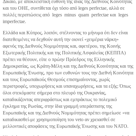
Δίκαιο, με αποκλειστική ευθύνη της ίδιας της Διεθνούς Κοινότητας
και του ΟΗΕ, συντίθεται όχι τόσο από leges perfectae, αλλά σε
πολλές περιπτώσεις από leges minus quam perfectae και leges
imperfectae.
Ελλάδα και Κύπρος, λοιπόν, στέλνοντας το μήνυμα ότι δεν είναι
διατεθειμένες να δεχθούν αυτή την οιονεί «χειμέρια νάρκη»
αφενός της Διεθνούς Νομιμότητας και, αφετέρου, της Κοινής
Εξωτερικής Πολιτικής και της Πολιτικής Ασφαλείας (ΚΕΠΠΑ)
πρέπει να θέσουν, είπε ο πρώην Πρόεδρος της Ελληνικής
Δημοκρατίας, ως Κράτη-Μέλη και της Διεθνούς Κοινότητας και της
Ευρωπαϊκής Ένωσης, προ των ευθυνών τους την Διεθνή Κοινότητα
και τους Ευρωπαϊκούς Θεσμούς επισημαίνοντας, χωρίς
περιστροφές, υποχωρήσεις και υπαναχωρήσεις, και τα εξής: Όπως
όλοι στεκόμαστε σήμερα στο πλευρό της Ουκρανίας,
καταδικάζοντας απεριφράστως και εμπράκτως το πολεμικό
έγκλημα της Ρωσίας, στην ίδια γραμμή υπεράσπισης της
Ευρωπαϊκής και της Διεθνούς Νομιμότητας πρέπει σημείωσε «να
καταδικασθεί-με χρησιμοποίηση του veto αν χρειασθεί σε
μελλοντικές αποφάσεις της Ευρωπαϊκής Ένωσης και του ΝΑΤΟ.