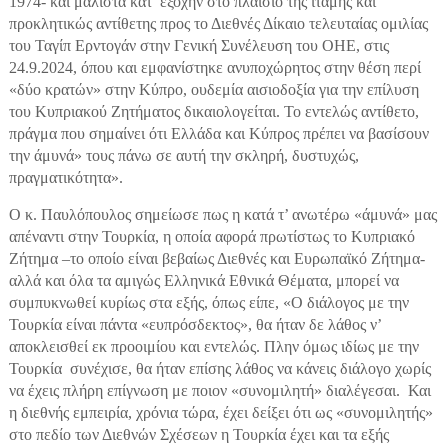
1974- και μάλιστα κατ’ εξοχήν στο πλαίσιο της ιταμής και
προκλητικώς αντίθετης προς το Διεθνές Δίκαιο τελευταίας ομιλίας
του Ταγίπ Ερντογάν στην Γενική Συνέλευση του ΟΗΕ, στις
24.9.2024, όπου και εμφανίστηκε ανυποχώρητος στην θέση περί
«δύο κρατών» στην Κύπρο, ουδεμία αισιοδοξία για την επίλυση
του Κυπριακού Ζητήματος δικαιολογείται. Το εντελώς αντίθετο,
πράγμα που σημαίνει ότι Ελλάδα και Κύπρος πρέπει να βασίσουν
την άμυνά» τους πάνω σε αυτή την σκληρή, δυστυχώς,
πραγματικότητα».
Ο κ. Παυλόπουλος σημείωσε πως η κατά τ’ ανωτέρω «άμυνά» μας
απέναντι στην Τουρκία, η οποία αφορά πρωτίστως το Κυπριακό
Ζήτημα –το οποίο είναι βεβαίως Διεθνές και Ευρωπαϊκό Ζήτημα-
αλλά και όλα τα αμιγώς Ελληνικά Εθνικά Θέματα, μπορεί να
συμπυκνωθεί κυρίως στα εξής, όπως είπε, «Ο διάλογος με την
Τουρκία είναι πάντα «ευπρόσδεκτος», θα ήταν δε λάθος ν’
αποκλεισθεί εκ προοιμίου και εντελώς. Πλην όμως ιδίως με την
Τουρκία συνέχισε, θα ήταν επίσης λάθος να κάνεις διάλογο χωρίς
να έχεις πλήρη επίγνωση με ποιον «συνομιλητή» διαλέγεσαι. Και
η διεθνής εμπειρία, χρόνια τώρα, έχει δείξει ότι ως «συνομιλητής»
στο πεδίο των Διεθνών Σχέσεων η Τουρκία έχει και τα εξής