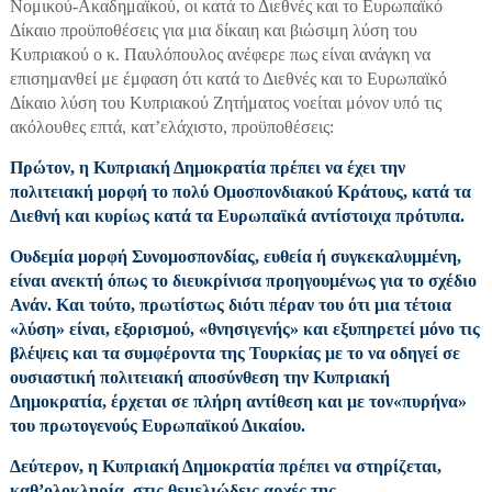
Νομικού-Ακαδημαϊκού, οι κατά το Διεθνές και το Ευρωπαϊκό
Δίκαιο προϋποθέσεις για μια δίκαιη και βιώσιμη λύση του
Κυπριακού ο κ. Παυλόπουλος ανέφερε πως είναι ανάγκη να
επισημανθεί με έμφαση ότι κατά το Διεθνές και το Ευρωπαϊκό
Δίκαιο λύση του Κυπριακού Ζητήματος νοείται μόνον υπό τις
ακόλουθες επτά, κατ’ελάχιστο, προϋποθέσεις:
Πρώτον, η Κυπριακή Δημοκρατία πρέπει να έχει την
πολιτειακή μορφή το πολύ Ομοσπονδιακού Κράτους, κατά τα
Διεθνή και κυρίως κατά τα Ευρωπαϊκά αντίστοιχα πρότυπα.
Ουδεμία μορφή Συνομοσπονδίας, ευθεία ή συγκεκαλυμμένη,
είναι ανεκτή όπως το διευκρίνισα προηγουμένως για το σχέδιο
Ανάν. Και τούτο, πρωτίστως διότι πέραν του ότι μια τέτοια
«λύση» είναι, εξορισμού, «θνησιγενής» και εξυπηρετεί μόνο τις
βλέψεις και τα συμφέροντα της Τουρκίας με το να οδηγεί σε
ουσιαστική πολιτειακή αποσύνθεση την Κυπριακή
Δημοκρατία, έρχεται σε πλήρη αντίθεση και με τον«πυρήνα»
του πρωτογενούς Ευρωπαϊκού Δικαίου.
Δεύτερον, η Κυπριακή Δημοκρατία πρέπει να στηρίζεται,
καθ’ολοκληρία, στις θεμελιώδεις αρχές της