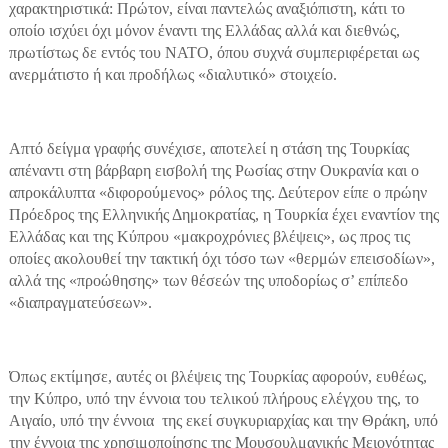
χαρακτηριστικά: Πρώτον, είναι παντελώς αναξιόπιστη, κάτι το
οποίο ισχύει όχι μόνον έναντι της Ελλάδας αλλά και διεθνώς,
πρωτίστως δε εντός του ΝΑΤΟ, όπου συχνά συμπεριφέρεται ως
ανερμάτιστο ή και προδήλως «διαλυτικό» στοιχείο.
Απτό δείγμα γραφής συνέχισε, αποτελεί η στάση της Τουρκίας
απέναντι στη βάρβαρη εισβολή της Ρωσίας στην Ουκρανία και ο
απροκάλυπτα «διφορούμενος» ρόλος της. Δεύτερον είπε ο πρώην
Πρόεδρος της Ελληνικής Δημοκρατίας, η Τουρκία έχει εναντίον της
Ελλάδας και της Κύπρου «μακροχρόνιες βλέψεις», ως προς τις
οποίες ακολουθεί την τακτική όχι τόσο των «θερμών επεισοδίων»,
αλλά της «προώθησης» των θέσεών της υποδορίως σ’ επίπεδο
«διαπραγματεύσεων».
Όπως εκτίμησε, αυτές οι βλέψεις της Τουρκίας αφορούν, ευθέως,
την Κύπρο, υπό την έννοια του τελικού πλήρους ελέγχου της, το
Αιγαίο, υπό την έννοια της εκεί συγκυριαρχίας και την Θράκη, υπό
την έννοια της χρησιμοποίησης της Μουσουλμανικής Μειονότητας