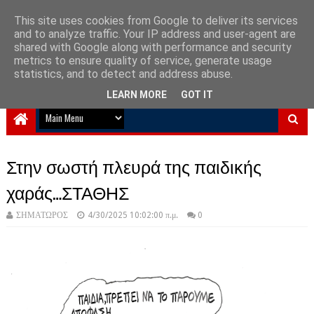
This site uses cookies from Google to deliver its services
and to analyze traffic. Your IP address and user-agent are
NewPlanet09
shared with Google along with performance and security
metrics to ensure quality of service, generate usage
Ειδήσεις νέα από την Ελλάδα και τον κόσμο
statistics, and to detect and address abuse.
LEARN MORE
GOT IT
Στην σωστή πλευρά της παιδικής
χαράς…ΣΤΑΘΗΣ
ΣΗΜΑΤΩΡΟΣ
4/30/2025 10:02:00 π.μ.
0