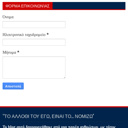
ΦΌΡΜΑ ΕΠΙΚΟΙΝΩΝΊΑΣ
Όνομα
Ηλεκτρονικό ταχυδρομείο
*
Μήνυμα
*
‘’ΤΟ ΑΛΛΟΘΙ ΤΟΥ ΕΓΩ, ΕΙΝΑΙ ΤΟ… ΝΟΜΙΖΩ''
Το blog αυτό δημιουργήθηκε από μια παρέα ανθρώπων, ως τόπος