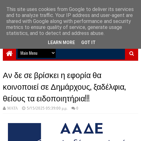
This site uses cookies from Google to deliver its services
and to analyze traffic. Your IP address and user-agent are
NewPlanet09
shared with Google along with performance and security
metrics to ensure quality of service, generate usage
Ειδήσεις νέα από την Ελλάδα και τον κόσμο
statistics, and to detect and address abuse.
LEARN MORE
GOT IT
Αν δε σε βρίσκει η εφορία θα
κοινοποιεί σε Δημάρχους, ξαδέλφια,
θείους τα ειδοποιητήρια!!!
ΜΑΤΑ
5/15/2025 05:39:00 μ.μ.
0