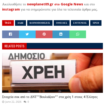
Ακολουθήστε το
newplanet09.gr στο Google News
και στο
instagram
για να ενημερώνεστε για όλα τα τελευταία άρθρα μας.
TAGS:
ΑΑΔΕ
ΚΟΙΝΟΠΟΙΗΣΕΙΣ
ΟΦΕΙΛΕΣ
ΣΥΓΓΕΝΕΙΣ
ΧΡΕΗ
RELATED POSTS
Στοιχεία σοκ από το ΔΝΤ""Βουλιάζουν"" στα χρέη 1 στους 4 Έλληνες
June 22, 2026
0