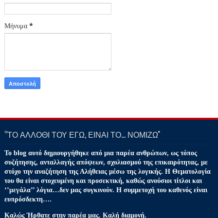
Μήνυμα
*
‘’ΤΟ ΑΛΛΟΘΙ ΤΟΥ ΕΓΩ, ΕΙΝΑΙ ΤΟ… ΝΟΜΙΖΩ''
Το blog αυτό δημιουργήθηκε από μια παρέα ανθρώπων, ως τόπος
συζήτησης, ανταλλαγής απόψεων, σχολιασμού της επικαιρότητας, με
στόχο την αναζήτηση της Αλήθειας μέσω της λογικής. Η Θεματολογία
του θα είναι στοχευμένη και προσεκτική, καθώς ανούσιοι τίτλοι και
‘’μεγάλα’’ λόγια…δεν μας συγκινούν. Η συμμετοχή του καθενός είναι
ευπρόσδεκτη….
Καλώς Ήρθατε στην παρέα μας. Καλή διαμονή.