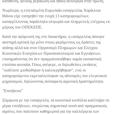
κατάθεση, ψευδής βεβαίωση και ηθική αυτουργία στην πρώτη.
Νωρίτερα, η εντεταλμένη Ευρωπαία εισαγγελέας Χαρίκλεια
Θάνου είχε εισηγηθεί την ενοχή 13 κατηγορουμένων,
καταγγέλλοντας παράλληλα ολιγωρία και πλημμελείς ελέγχους εκ
μέρους του ΟΠΕΚΕΠΕ.
Κατά την αγόρευσή της στο δικαστήριο, η εισαγγελέας άσκησε
αυστηρή κριτική όχι μόνο στους φερόμενους ως δράστες της
απάτης αλλά και στον Οργανισμό Πληρωμών και Ελέγχου
Κοινοτικών Ενισχύσεων Προσανατολισμού και Εγγυήσεων,
επισημαίνοντας ότι δεν πραγματοποιήθηκε καμία ουσιαστική
επιτόπια αυτοψία. Όπως ανέφερε, οι δηλωθείσες εκτάσεις
"ουδέποτε μισθώθηκαν ή καλλιεργήθηκαν", ενώ οι
κατηγορούμενοι εκμεταλλεύτηκαν τις αδυναμίες του ελεγκτικού
μηχανισμού, δηλώνοντας ανύπαρκτη αγροτική δραστηριότητα.
"Επιτήδειοι"
Σύμφωνα με την εισαγγελέα, τα κοινοτικά κονδύλια κατέληξαν σε
χέρια επιτήδειων, στερώντας σημαντικά ποσά από πραγματικούς
αγρότες που παλεύουν καθημερινά για την καλλιέργεια των