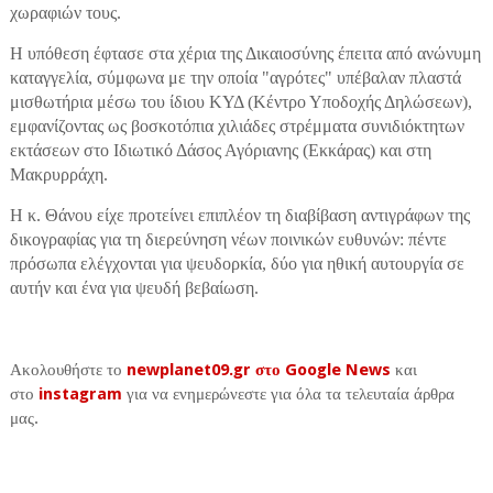
χωραφιών τους.
Η υπόθεση έφτασε στα χέρια της Δικαιοσύνης έπειτα από ανώνυμη
καταγγελία, σύμφωνα με την οποία "αγρότες" υπέβαλαν πλαστά
μισθωτήρια μέσω του ίδιου ΚΥΔ (Κέντρο Υποδοχής Δηλώσεων),
εμφανίζοντας ως βοσκοτόπια χιλιάδες στρέμματα συνιδιόκτητων
εκτάσεων στο Ιδιωτικό Δάσος Αγόριανης (Εκκάρας) και στη
Μακρυρράχη.
Η κ. Θάνου είχε προτείνει επιπλέον τη διαβίβαση αντιγράφων της
δικογραφίας για τη διερεύνηση νέων ποινικών ευθυνών: πέντε
πρόσωπα ελέγχονται για ψευδορκία, δύο για ηθική αυτουργία σε
αυτήν και ένα για ψευδή βεβαίωση.
Ακολουθήστε το
newplanet09.gr στο Google News
και
στο
instagram
για να ενημερώνεστε για όλα τα τελευταία άρθρα
μας.