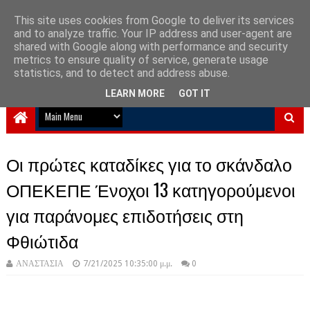
This site uses cookies from Google to deliver its services
and to analyze traffic. Your IP address and user-agent are
NewPlanet09
shared with Google along with performance and security
metrics to ensure quality of service, generate usage
Ειδήσεις νέα από την Ελλάδα και τον κόσμο
statistics, and to detect and address abuse.
LEARN MORE
GOT IT
Οι πρώτες καταδίκες για το σκάνδαλο
ΟΠΕΚΕΠΕ Ένοχοι 13 κατηγορούμενοι
για παράνομες επιδοτήσεις στη
Φθιώτιδα
ΑΝΑΣΤΑΣΙΑ
7/21/2025 10:35:00 μ.μ.
0