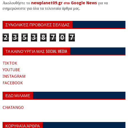
Ακολουθήστε το
newplanet09.gr στο Google News
για να
ενημερώνεστε για όλα τα τελευταία άρθρα μας.
ΣΥΝΟΛΙΚΈΣ ΠΡΟΒΟΛΈΣ ΣΕΛΊΔΑΣ
2
3
5
3
8
7
0
7
ΤΑ ΚΑΙΝΟΎΡΓΙΑ ΜΑΣ SOCIAL MEDIA
TIKTOK
YOUTUBE
INSTAGRAM
FACEBOOK
ΕΔΩ ΜΙΛΑΜΕ
CHATANGO
ΚΟΡΥΦΑΊΑ ΆΡΘΡΑ