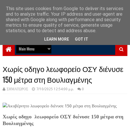
This site uses cookies from Google to deliver its services
and to analyze traffic. Your IP address and user-agent are
NewPlanet09
shared with Google along with performance and security
metrics to ensure quality of service, generate usage
Ειδήσεις νέα από την Ελλάδα και τον κόσμο
statistics, and to detect and address abuse.
LEARN MORE
GOT IT
Χωρίς οδηγο λεωφορείο ΟΣΥ διένυσε
150 μέτρα στη Βουλιαγμένης
ΣΗΜΑΤΩΡΟΣ
7/10/2025 12:54:00 μ.μ.
0
Χωρίς οδηγο λεωφορείο ΟΣΥ διένυσε 150 μέτρα στη
Βουλιαγμένης