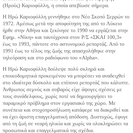
(Ηρούς) Καριοφύλλη, η οποία απεβίωσε σήμερα.
Η Ηρώ Καριοφύλλη γεννήθηκε στο Νέο Σκοπό Σερρών το
1972. Αμέσως μετά την αποφοίτηση της από το Λύκειο
ήρθε στην Αθήνα και ξεκίνησε το 1990 να εργάζεται στην
Εφημ. «Νίκη» και ταυτόχρονα στον Ρ/Σ «ΣΚΑΙ 100,3»
έως το 1993, πάντοτε στο αστυνομικό ρεπορτάζ. Από το
1991 έως το τέλος της ζωής της απασχολήθηκε στην
τηλεόραση και στο ραδιόφωνο του «Alpha».
Η Ηρώ Καριοφύλλη δούλεψε πολύ σκληρά και
εποικοδομητικά προκειμένου να μπορέσει να αναδειχθεί
στο ιδιαίτερα δύσκολο και επίπονο ρεπορτάζ που κάλυπτε.
Άνθρωπος σεμνός και σοβαρός είχε άψογες σχέσεις με
τους συνάδελφους, χωρίς ποτέ να δημιουργήσει το
παραμικρό πρόβλημα στον εργασιακό της χώρο. Με
συνέπεια και στοχοπροσήλωση κατάφερε να διακριθεί και
να έχει άριστη επαγγελματική απόδοση. Δυστυχώς, έφυγε
από τη ζωή σε νεαρή ηλικία και χωρίς να ολοκληρώσει τα
προσωπικά και επαγγελματικά της σχέδια.