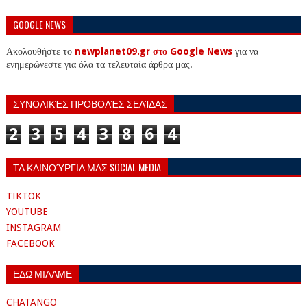
GOOGLE NEWS
Ακολουθήστε το
newplanet09.gr στο Google News
για να
ενημερώνεστε για όλα τα τελευταία άρθρα μας.
ΣΥΝΟΛΙΚΈΣ ΠΡΟΒΟΛΈΣ ΣΕΛΊΔΑΣ
2
3
5
4
3
8
6
4
ΤΑ ΚΑΙΝΟΎΡΓΙΑ ΜΑΣ SOCIAL MEDIA
TIKTOK
YOUTUBE
INSTAGRAM
FACEBOOK
ΕΔΩ ΜΙΛΑΜΕ
CHATANGO