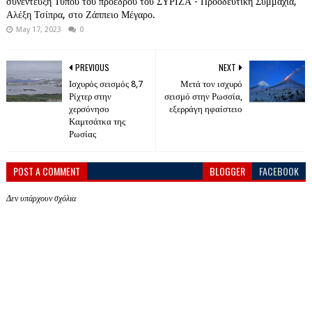
συνέντευξη Τύπου του προέδρου του ΣΥΡΙΖΑ - Προοδευτική Συμμαχία,
Αλέξη Τσίπρα, στο Ζάππειο Μέγαρο.
May 17, 2023
0
PREVIOUS
NEXT
Ισχυρός σεισμός 8,7
Μετά τον ισχυρό
Ρίχτερ στην
σεισμό στην Ρωσσία,
χερσόνησο
εξερράγη ηφαίστειο
Καμτσάτκα της
Ρωσίας
POST A COMMENT
BLOGGER
FACEBOOK
Δεν υπάρχουν σχόλια