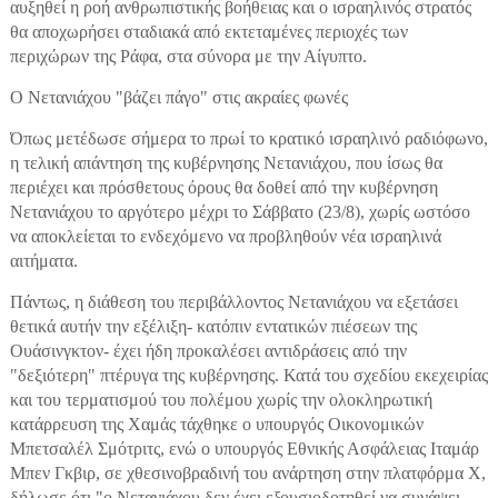
αυξηθεί η ροή ανθρωπιστικής βοήθειας και ο ισραηλινός στρατός
θα αποχωρήσει σταδιακά από εκτεταμένες περιοχές των
περιχώρων της Ράφα, στα σύνορα με την Αίγυπτο.
Ο Νετανιάχου "βάζει πάγο" στις ακραίες φωνές
Όπως μετέδωσε σήμερα το πρωί το κρατικό ισραηλινό ραδιόφωνο,
η τελική απάντηση της κυβέρνησης Νετανιάχου, που ίσως θα
περιέχει και πρόσθετους όρους θα δοθεί από την κυβέρνηση
Νετανιάχου το αργότερο μέχρι το Σάββατο (23/8), χωρίς ωστόσο
να αποκλείεται το ενδεχόμενο να προβληθούν νέα ισραηλινά
αιτήματα.
Πάντως, η διάθεση του περιβάλλοντος Νετανιάχου να εξετάσει
θετικά αυτήν την εξέλιξη- κατόπιν εντατικών πιέσεων της
Ουάσινγκτον- έχει ήδη προκαλέσει αντιδράσεις από την
"δεξιότερη" πτέρυγα της κυβέρνησης. Κατά του σχεδίου εκεχειρίας
και του τερματισμού του πολέμου χωρίς την ολοκληρωτική
κατάρρευση της Χαμάς τάχθηκε ο υπουργός Οικονομικών
Μπετσαλέλ Σμότριτς, ενώ ο υπουργός Εθνικής Ασφάλειας Ιταμάρ
Μπεν Γκβιρ, σε χθεσινοβραδινή του ανάρτηση στην πλατφόρμα Χ,
δήλωσε ότι "ο Νετανιάχου δεν έχει εξουσιοδοτηθεί να συνάψει