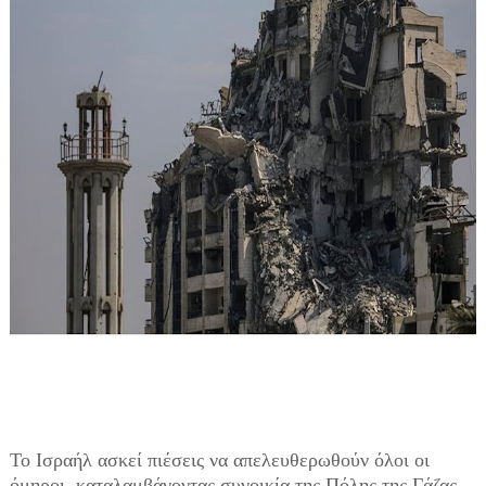
Το Ισραήλ ασκεί πιέσεις να απελευθερωθούν όλοι οι
όμηροι, καταλαμβάνοντας συνοικία της Πόλης της Γάζας.