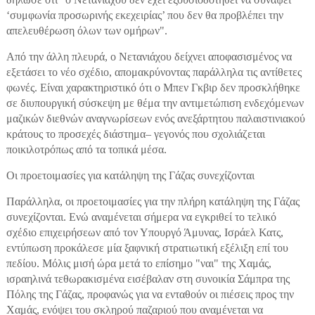
‘συμφωνία προσωρινής εκεχειρίας’ που δεν θα προβλέπει την
απελευθέρωση όλων των ομήρων".
Από την άλλη πλευρά, ο Νετανιάχου δείχνει αποφασισμένος να
εξετάσει το νέο σχέδιο, απομακρύνοντας παράλληλα τις αντίθετες
φωνές. Είναι χαρακτηριστικό ότι ο Μπεν Γκβιρ δεν προσκλήθηκε
σε διυπουργική σύσκεψη με θέμα την αντιμετώπιση ενδεχόμενων
μαζικών διεθνών αναγνωρίσεων ενός ανεξάρτητου παλαιστινιακού
κράτους το προσεχές διάστημα– γεγονός που σχολιάζεται
ποικιλοτρόπως από τα τοπικά μέσα.
Οι προετοιμασίες για κατάληψη της Γάζας συνεχίζονται
Παράλληλα, οι προετοιμασίες για την πλήρη κατάληψη της Γάζας
συνεχίζονται. Ενώ αναμένεται σήμερα να εγκριθεί το τελικό
σχέδιο επιχειρήσεων από τον Υπουργό Άμυνας, Ισράελ Κατς,
εντύπωση προκάλεσε μία ξαφνική στρατιωτική εξέλιξη επί του
πεδίου. Μόλις μισή ώρα μετά το επίσημο "ναι" της Χαμάς,
ισραηλινά τεθωρακισμένα εισέβαλαν στη συνοικία Σάμπρα της
Πόλης της Γάζας, προφανώς για να ενταθούν οι πιέσεις προς την
Χαμάς, ενόψει του σκληρού παζαριού που αναμένεται να