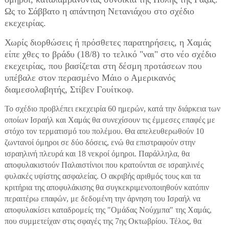
Ως το Σάββατο η απάντηση Νετανιάχου στο σχέδιο
εκεχειρίας.
Χωρίς διορθώσεις ή πρόσθετες παρατηρήσεις, η Χαμάς
είπε χθες το βράδυ (18/8) το τελικό "ναι" στο νέο σχέδιο
εκεχειρίας, που βασίζεται στη δέσμη προτάσεων που
υπέβαλε στον περασμένο Μάιο ο Αμερικανός
διαμεσολαβητής, Στίβεν Γουίτκοφ.
Το σχέδιο προβλέπει εκεχειρία 60 ημερών, κατά την διάρκεια των
οποίων Ισραήλ και Χαμάς θα συνεχίσουν τις έμμεσες επαφές με
στόχο τον τερματισμό του πολέμου. Θα απελευθερωθούν 10
ζωντανοί όμηροι σε δύο δόσεις, ενώ θα επιστραφούν στην
ισραηλινή πλευρά και 18 νεκροί όμηροι. Παράλληλα, θα
αποφυλακιστούν Παλαιστίνιοι που κρατούνται σε ισραηλινές
φυλακές υψίστης ασφαλείας. Ο ακριβής αριθμός τους και τα
κριτήρια της αποφυλάκισης θα συγκεκριμενοποιηθούν κατόπιν
περαιτέρω επαφών, με δεδομένη την άρνηση του Ισραήλ να
αποφυλακίσει καταδρομείς της "Ομάδας Νούχμπα" της Χαμάς,
που συμμετείχαν στις σφαγές της 7ης Οκτωβρίου. Τέλος, θα