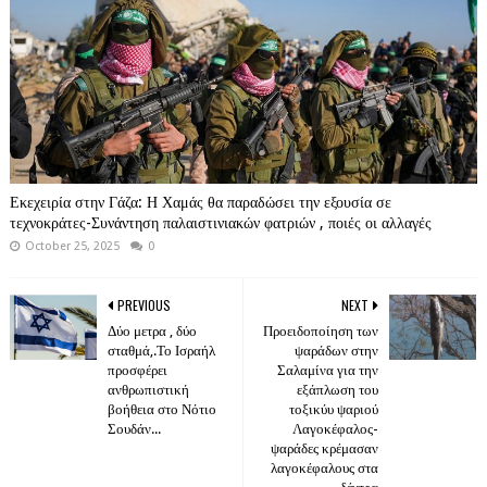
Εκεχειρία στην Γάζα: Η Χαμάς θα παραδώσει την εξουσία σε
τεχνοκράτες-Συνάντηση παλαιστινιακών φατριών , ποιές οι αλλαγές
October 25, 2025
0
PREVIOUS
NEXT
Δύο μετρα , δύο
Προειδοποίηση των
σταθμά,.Το Ισραήλ
ψαράδων στην
προσφέρει
Σαλαμίνα για την
ανθρωπιστική
εξάπλωση του
βοήθεια στο Νότιο
τοξικύυ ψαριού
Σουδάν...
Λαγοκέφαλος-
ψαράδες κρέμασαν
λαγοκέφαλους στα