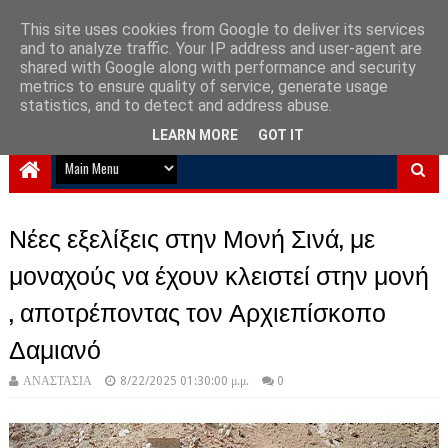
This site uses cookies from Google to deliver its services
and to analyze traffic. Your IP address and user-agent are
NewPlanet09
shared with Google along with performance and security
metrics to ensure quality of service, generate usage
Ειδήσεις νέα από την Ελλάδα και τον κόσμο
statistics, and to detect and address abuse.
LEARN MORE
GOT IT
Νέες εξελίξεις στην Μονή Σινά, με
μοναχούς να έχουν κλειστεί στην μονή
, αποτρέποντας τον Αρχιεπίσκοπο
Δαμιανό
ΑΝΑΣΤΑΣΙΑ
8/22/2025 01:30:00 μ.μ.
0