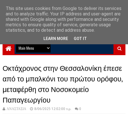
This site uses cookies from Google to deliver its services
and to analyze traffic. Your IP address and user-agent are
NewPlanet09
shared with Google along with performance and security
metrics to ensure quality of service, generate usage
Ειδήσεις νέα από την Ελλάδα και τον κόσμο
statistics, and to detect and address abuse.
LEARN MORE
GOT IT
Οκτάχρονος στην Θεσσαλονίκη έπεσε
από το μπαλκόνι του πρώτου ορόφου,
μεταφέρθη στο Νοσοκομείο
Παπαγεωργίου
ΑΝΑΣΤΑΣΙΑ
8/06/2025 12:02:00 π.μ.
0