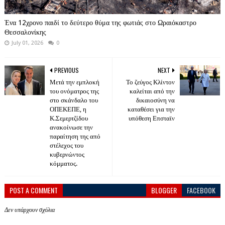
Ένα 12χρονο παιδί το δεύτερο θύμα της φωτιάς στο Ωραιόκαστρο
Θεσσαλονίκης
July 01, 2026
0
PREVIOUS
NEXT
Μετά την εμπλοκή
Το ζεύγος Κλίντον
του ονόματρος της
καλείται από την
στο σκάνδαλο του
δικαιοσύνη να
ΟΠΕΚΕΠΕ, η
καταθέσει για την
Κ.Σεμερτζίδου
υπόθεση Επσταϊν
ανακοίνωσε την
παραίτηση της από
στέλεχος του
κυβερνώντος
κόμματος.
POST A COMMENT
BLOGGER
FACEBOOK
Δεν υπάρχουν σχόλια