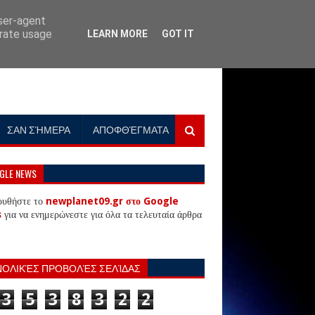
user-agent
erate usage
LEARN MORE
GOT IT
ΣΑΝ ΣΉΜΕΡΑ
ΑΠΟΦΘΈΓΜΑΤΑ
GLE NEWS
ουθήστε το
newplanet09.gr στο Google
s
για να ενημερώνεστε για όλα τα τελευταία άρθρα
ΝΟΛΙΚΈΣ ΠΡΟΒΟΛΈΣ ΣΕΛΊΔΑΣ
3
5
3
8
3
2
2