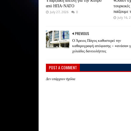
Υπαρξιακή απειλή για την Κύπρο
«Ουδέν σχ
από ΗΠΑ-ΝΑΤΟ
τουρκικές
παίζουμε 
July 27, 2026
0
July 16, 
PREVIOUS
Ο Άρειος Πάγος καθυστερεί την
καθαρογραφή απόφασης – «ανάσα» γ
χιλιάδες δανειολήπτες
POST A COMMENT
Δεν υπάρχουν σχόλια