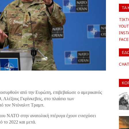
ΤΑ 
TIKT
YOUT
INS
FAC
ΕΔ
CHA
ΚΟ
ποσυρθούν από την Ευρώπη, επιβεβαίωσε ο αμερικανός
, Αλέξους Γκρίνκεβιτς, στο πλαίσιο των
ό τον Ντόναλντ Τραμπ.
 του ΝΑΤΟ στην ανατολική πτέρυγα έχουν ενισχύσει
ό το 2022 και μετά.