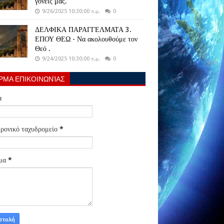
γονείς μας.
9/26/2025 10:30:00 π.μ.
0
ΔΕΛΦΙΚΑ ΠΑΡΑΓΓΕΛΜΑΤΑ 3.
ΕΠΟΥ ΘΕΩ - Να ακολουθούμε τον
Θεό .
9/24/2025 10:30:00 π.μ.
0
ΡΜΑ ΕΠΙΚΟΙΝΩΝΊΑΣ
α
ρονικό ταχυδρομείο
*
μα
*