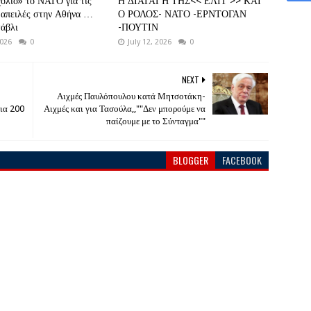
όλιο» το ΝΑΤΟ για τις
Η ΔΙΑΤΑΓΉ ΤΗΣ<< ΕΛΙΤ >> ΚΑΙ
 απειλές στην Αθήνα …
Ο ΡΟΛΟΣ- ΝΑΤΟ -ΕΡΝΤΟΓΑΝ
τάβλι
-ΠΟΥΤΙΝ
2026
0
July 12, 2026
0
NEXT
Αιχμές Παυλόπουλου κατά Μητσοτάκη-
ια 200
Αιχμές και για Τασούλα,,""Δεν μπορούμε να
παίζουμε με το Σύνταγμα""
BLOGGER
FACEBOOK