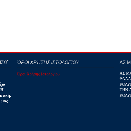
ΖΩ''
ΌΡΟΙ ΧΡΉΣΗΣ ΙΣΤΟΛΟΓΊΟΥ
ΑΣ 
ΑΣ Μ
Όροι Χρήσης Ιστολογίου
ΘΑΛΑ
ΚΟΛΥ
όχο
ΤΗΝ 
 Η
ΚΟΛΥ
κτική,
ν μας
.