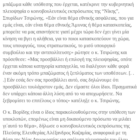
μπάζωμα κάθε υπόθεσης που έρχεται, κατέκρινε την κυβερνητική
πλειοψηφία ο κοινοβουλευτικός εκπρόσωπος της “Νίκης”,
Σπυρίδων Τσιρώνης. «Εάν είναι θέμα εθνικής ασφάλειας, που για
εμάς είναι, εάν είναι θέμα εθνικής Άμυνας ή θέμα κατασκοπείας,
μπορείτε να μας απαντήσετε γιατί μέχρι τώρα δεν έχει γίνει μία
κίνηση να βγει η αλήθεια, για το ποιοι κατασκοπεύουν τη χώρα,
τους υπουργούς, τους στρατιωτικούς, το μισό υπουργικό
συμβούλιο και την αντιπολίτευση;» ρώτησε ο κ. Τσιρώνης και
πρόσεθεσε: «Μας προσβάλλει ή επιλογή της πλειοψηφίας, οπότε
έρχεται κάποια κατηγορία καταγγελία, να διαλέγουν κάθε φορά
έναν ακόμη τρόπο μπαζώματος ή ξεπλύματος των υποθέσεων. [. .
.] Εάν εσάς δεν σας προσβάλλει αυτό, σας δηλώνουμε ότι
προσβάλλει τουλάχιστον εμάς. Δεν είμαστε όλοι ίδιοι. Πραγματικά
δεν υπάρχει κάποια άλλη λύση από το να αποχωρήσετε. Να
ξεβρομίσει το επιτέλους ο τόπος» κατέληξε ο κ. Τσιρώνης.
Ο κ. Βορίδης είναι ο ίδιος παρακολουθούμενος στην υπόθεση των
υποκλοπών, επομένως είναι μη δικαιούμενο πρόσωπο να μιλάει
γι΄αυτό το θέμα», δήλωσε ο κοινοβουλευτικός εκπρόσωπος της
Πλεύσης Ελευθερίας Αλέξανδρος Καζαμίας, αναφορικά με τη
θέση της Νέας Δημοκρατίας για απόλυτη πλειοψηφία του όλου