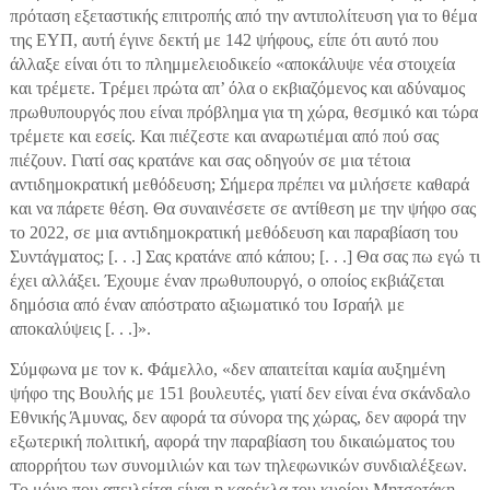
πρόταση εξεταστικής επιτροπής από την αντιπολίτευση για το θέμα
της ΕΥΠ, αυτή έγινε δεκτή με 142 ψήφους, είπε ότι αυτό που
άλλαξε είναι ότι το πλημμελειοδικείο «αποκάλυψε νέα στοιχεία
και τρέμετε. Τρέμει πρώτα απ’ όλα ο εκβιαζόμενος και αδύναμος
πρωθυπουργός που είναι πρόβλημα για τη χώρα, θεσμικό και τώρα
τρέμετε και εσείς. Και πιέζεστε και αναρωτιέμαι από πού σας
πιέζουν. Γιατί σας κρατάνε και σας οδηγούν σε μια τέτοια
αντιδημοκρατική μεθόδευση; Σήμερα πρέπει να μιλήσετε καθαρά
και να πάρετε θέση. Θα συναινέσετε σε αντίθεση με την ψήφο σας
το 2022, σε μια αντιδημοκρατική μεθόδευση και παραβίαση του
Συντάγματος; [. . .] Σας κρατάνε από κάπου; [. . .] Θα σας πω εγώ τι
έχει αλλάξει. Έχουμε έναν πρωθυπουργό, ο οποίος εκβιάζεται
δημόσια από έναν απόστρατο αξιωματικό του Ισραήλ με
αποκαλύψεις [. . .]».
Σύμφωνα με τον κ. Φάμελλο, «δεν απαιτείται καμία αυξημένη
ψήφο της Βουλής με 151 βουλευτές, γιατί δεν είναι ένα σκάνδαλο
Εθνικής Άμυνας, δεν αφορά τα σύνορα της χώρας, δεν αφορά την
εξωτερική πολιτική, αφορά την παραβίαση του δικαιώματος του
απορρήτου των συνομιλιών και των τηλεφωνικών συνδιαλέξεων.
Το μόνο που απειλείται είναι η καρέκλα του κυρίου Μητσοτάκη.