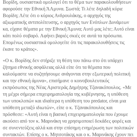
Βορίδη, ουσιαστικά ομολογεί ότι το θέμα των παρακολουθήσεων
αφορούσε την Εθνική ΆΑμυνα. Σωστά; Τι λέτε δηλαδή κύριε
Βορίδη; Λέτε ότι ο κύριος Ανδρουλάκης, ο αρχηγός της
αξιωματικής αντιπολίτευσης, ο αρχηγός των Ενόπλων Δυνάμεων
κα, είχανε θέματα με την Εθνική Άμυνα; Αυτό μας λέτε; Αυτό είναι
κάτι πολύ σοβαρό. Αφήνει βαριές σκιές σε αυτά τα πρόσωπα.
Επομένως ουσιαστικά ομολογείτε ότι τις παρακολουθήσεις τις
έκανε το κράτος».
«Ο κ. Βορίδης δεν στήριξε τη θέση του πάνω στο ότι υπάρχει
ζήτημα εθνικής ασφάλειας αλλά είπε ότι τα θέματα που
καλούμαστε να συζητήσουμε ανάγονται στην εξωτερική πολιτική
και την εθνική άμυνα», επισήμανε ο κοινοβουλευτικός
εκπρόσωπος της Νέας Αριστεράς Δημήτρης Τζανακόπουλος. «Με
τη μέχρι σήμερα επιχειρηματολογία της κυβέρνησης, η υπόθεση
των υποκλοπών και ιδιαίτερα η υπόθεση του predator, είναι μια
υπόθεση μεταξύ ιδιωτών», είπε ο κ. Τζανακόπουλος και
πρόσθεσε: «Αυτή είναι η βασική επιχειρηματολογία που έχουμε
ακούσει από τον κ. Μαρινάκη να χρησιμοποιεί δεκάδες φορές και
σε συνεντεύξεις αλλά και στην επίσημη ενημέρωση των πολιτικών
συντακτών. Επίσης ο κ. Μητσοτάκης και ο κ. Μαρινάκης έχουν πει