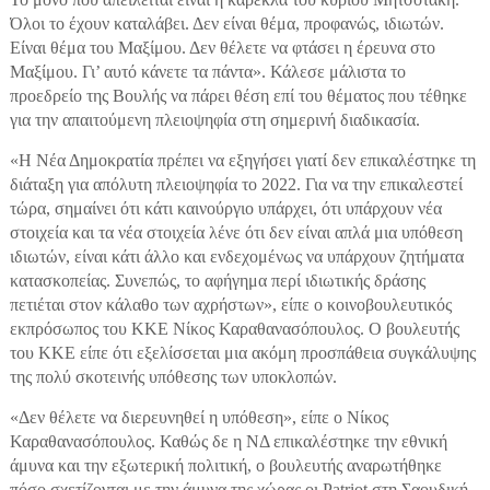
Όλοι το έχουν καταλάβει. Δεν είναι θέμα, προφανώς, ιδιωτών.
Είναι θέμα του Μαξίμου. Δεν θέλετε να φτάσει η έρευνα στο
Μαξίμου. Γι’ αυτό κάνετε τα πάντα». Κάλεσε μάλιστα το
προεδρείο της Βουλής να πάρει θέση επί του θέματος που τέθηκε
για την απαιτούμενη πλειοψηφία στη σημερινή διαδικασία.
«Η Νέα Δημοκρατία πρέπει να εξηγήσει γιατί δεν επικαλέστηκε τη
διάταξη για απόλυτη πλειοψηφία το 2022. Για να την επικαλεστεί
τώρα, σημαίνει ότι κάτι καινούργιο υπάρχει, ότι υπάρχουν νέα
στοιχεία και τα νέα στοιχεία λένε ότι δεν είναι απλά μια υπόθεση
ιδιωτών, είναι κάτι άλλο και ενδεχομένως να υπάρχουν ζητήματα
κατασκοπείας. Συνεπώς, το αφήγημα περί ιδιωτικής δράσης
πετιέται στον κάλαθο των αχρήστων», είπε ο κοινοβουλευτικός
εκπρόσωπος του ΚΚΕ Νίκος Καραθανασόπουλος. Ο βουλευτής
του ΚΚΕ είπε ότι εξελίσσεται μια ακόμη προσπάθεια συγκάλυψης
της πολύ σκοτεινής υπόθεσης των υποκλοπών.
«Δεν θέλετε να διερευνηθεί η υπόθεση», είπε ο Νίκος
Καραθανασόπουλος. Καθώς δε η ΝΔ επικαλέστηκε την εθνική
άμυνα και την εξωτερική πολιτική, ο βουλευτής αναρωτήθηκε
πόσο σχετίζονται με την άμυνα της χώρας οι Patriot στη Σαουδική