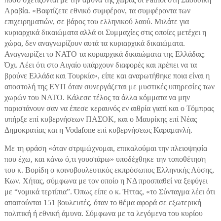
Αραβία. «Βαφτίζετε εθνικό συμφέρον, τα συμφέροντα των
επιχειρηματιών, σε βάρος του ελληνικού λαού. Μιλάτε για
κυριαρχικά δικαιώματα αλλά οι Συμμαχίες στις οποίες μετέχει η
χώρα, δεν αναγνωρίζουν αυτά τα κυριαρχικά δικαιώματα.
Αναγνωρίζει το ΝΑΤΟ τα κυριαρχικά δικαιώματα της Ελλάδας;
Όχι. Λέει ότι στο Αιγαίο υπάρχουν διαφορές και πρέπει να τα
βρούνε Ελλάδα και Τουρκία», είπε και αναρωτήθηκε ποια είναι η
αποστολή της ΕΥΠ όταν συνεργάζεται με μυστικές υπηρεσίες των
χωρών του ΝΑΤΟ. Κάλεσε τέλος τα άλλα κόμματα να μην
παριστάνουν σαν να έπεσε κεραυνός εν αιθρία γιατί και ο Τόμπρας
υπήρξε επί κυβερνήσεων ΠΑΣΟΚ, και ο Μαυρίκης επί Νέας
Δημοκρατίας και η Vodafone επί κυβερνήσεως Καραμανλή.
Με τη φράση «όταν στριμώχνομαι, επικαλούμαι την πλειοψηφία
που έχω, και κάνω ό,τι γουστάρω» υποδέχθηκε την τοποθέτηση
του κ. Βορίδη ο κοινοβουλευτικός εκπρόσωπος Ελληνικής Λύσης,
Κων. Χήτας, σύμφωνα με τον οποίο η ΝΔ προσπαθεί να ξεφύγει
με “νομικά τερτίπια”. Όπως είπε ο κ. Ήττας, «το Σύνταγμα λέει ότι
απαιτούνται 151 βουλευτές, όταν το θέμα αφορά σε εξωτερική
πολιτική ή εθνική άμυνα. Σύμφωνα με τα λεγόμενα του κυρίου