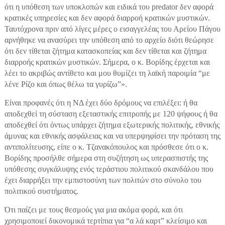
ότι η υπόθεση των υποκλοπών και ειδικά του predator δεν αφορά
κρατικές υπηρεσίες και δεν αφορά διαρροή κρατικών μυστικών.
Ταυτόχρονα πριν από λίγες μέρες ο εισαγγελέας του Αρείου Πάγου
αρνήθηκε να ανασύρει την υπόθεση από το αρχείο διότι θεώρησε
ότι δεν τίθεται ζήτημα κατασκοπείας και δεν τίθεται και ζήτημα
διαρροής κρατικών μυστικών. Σήμερα, ο κ. Βορίδης έρχεται και
λέει το ακριβώς αντίθετο και μου θυμίζει τη λαϊκή παροιμία “με
λένε Ρίζο και όπως θέλω τα γυρίζω”».
Είναι προφανές ότι η ΝΔ έχει δύο δρόμους να επιλέξει: ή θα
αποδεχθεί τη σύσταση εξεταστικής επιτροπής με 120 ψήφους ή θα
αποδεχθεί ότι όντως υπάρχει ζήτημα εξωτερικής πολιτικής, εθνικής
άμυνας και εθνικής ασφάλειας και να υπερψηφίσει την πρόταση της
αντιπολίτευσης, είπε ο κ. Τζανακόπουλος και πρόσθεσε ότι ο κ.
Βορίδης προσήλθε σήμερα στη συζήτηση ως υπερασπιστής της
υπόθεσης συγκάλυψης ενός τεράστιου πολιτικού σκανδάλου που
έχει διαρρήξει την εμπιστοσύνη των πολιτών στο σύνολο του
πολιτικού συστήματος.
Ότι παίζει με τους θεσμούς για μια ακόμα φορά, και ότι
χρησιμοποιεί δικονομικά τερτίπια για “α λά καρτ” κλείσιμο και