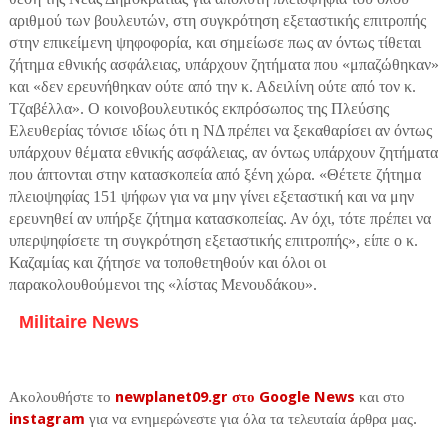
αριθμού των βουλευτών, στη συγκρότηση εξεταστικής επιτροπής
στην επικείμενη ψηφοφορία, και σημείωσε πως αν όντως τίθεται
ζήτημα εθνικής ασφάλειας, υπάρχουν ζητήματα που «μπαζώθηκαν»
και «δεν ερευνήθηκαν ούτε από την κ. Αδειλίνη ούτε από τον κ.
Τζαβέλλα». Ο κοινοβουλευτικός εκπρόσωπος της Πλεύσης
Ελευθερίας τόνισε ιδίως ότι η ΝΔ πρέπει να ξεκαθαρίσει αν όντως
υπάρχουν θέματα εθνικής ασφάλειας, αν όντως υπάρχουν ζητήματα
που άπτονται στην κατασκοπεία από ξένη χώρα. «Θέτετε ζήτημα
πλειοψηφίας 151 ψήφων για να μην γίνει εξεταστική και να μην
ερευνηθεί αν υπήρξε ζήτημα κατασκοπείας. Αν όχι, τότε πρέπει να
υπερψηφίσετε τη συγκρότηση εξεταστικής επιτροπής», είπε ο κ.
Καζαμίας και ζήτησε να τοποθετηθούν και όλοι οι
παρακολουθούμενοι της «λίστας Μενουδάκου».
Militaire News
Ακολουθήστε το
newplanet09.gr στο Google News
και στο
instagram
για να ενημερώνεστε για όλα τα τελευταία άρθρα μας.