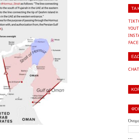
ΤΑ 
TIKT
YOUT
INS
FAC
ΕΔ
CHA
ΚΟ
ΦΌ
Όνομ