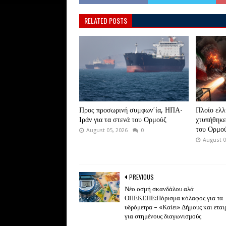
RELATED POSTS
Προς προσωρινή συμφων΄ία, ΗΠΑ-
Πλοίο ελλ
Ιράν για τα στενά του Ορμούζ
χτυπήθηκε
του Ορμο
August 05, 2026
0
August 0
PREVIOUS
Νέο οσμή σκανδάλου αλά
ΟΠΕΚΕΠΕ:Πόρισμα κόλαφος για τα
υδρόμετρα – «Καίει» Δήμους και εταιρ
για στημένους διαγωνισμούς