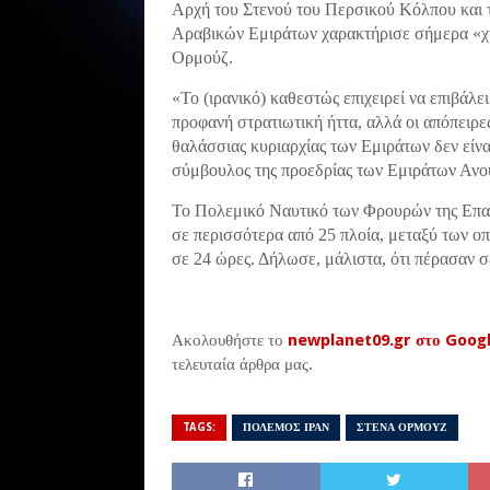
Αρχή του Στενού του Περσικού Κόλπου και 
Αραβικών Εμιράτων χαρακτήρισε σήμερα «χίμ
Ορμούζ.
«Το (ιρανικό) καθεστώς επιχειρεί να επιβάλ
προφανή στρατιωτική ήττα, αλλά οι απόπειρε
θαλάσσιας κυριαρχίας των Εμιράτων δεν είνα
σύμβουλος της προεδρίας των Εμιράτων Ανο
Το Πολεμικό Ναυτικό των Φρουρών της Επανά
σε περισσότερα από 25 πλοία, μεταξύ των ο
σε 24 ώρες. Δήλωσε, μάλιστα, ότι πέρασαν σ
Ακολουθήστε το
newplanet09.gr στο Goog
τελευταία άρθρα μας.
TAGS:
ΠΟΛΕΜΟΣ ΙΡΑΝ
ΣΤΕΝΑ ΟΡΜΟΥΖ