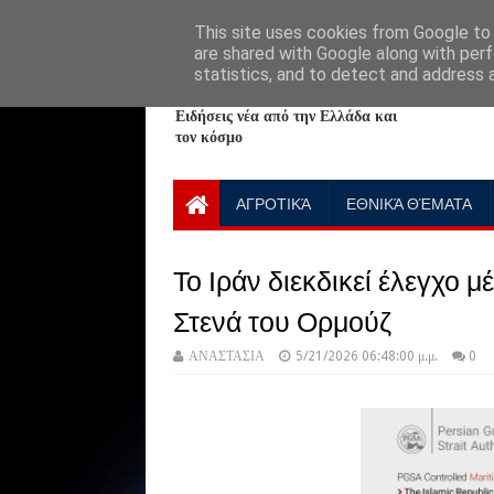
HOME
ABOUT
CONTACT US
This site uses cookies from Google to d
are shared with Google along with perf
statistics, and to detect and address 
NewPlanet09
Ειδήσεις νέα από την Ελλάδα και
τον κόσμο
ΑΓΡΟΤΙΚΆ
ΕΘΝΙΚΆ ΘΈΜΑΤΑ
Το Ιράν διεκδικεί έλεγχο μ
Στενά του Ορμούζ
ΑΝΑΣΤΑΣΙΑ
5/21/2026 06:48:00 μ.μ.
0