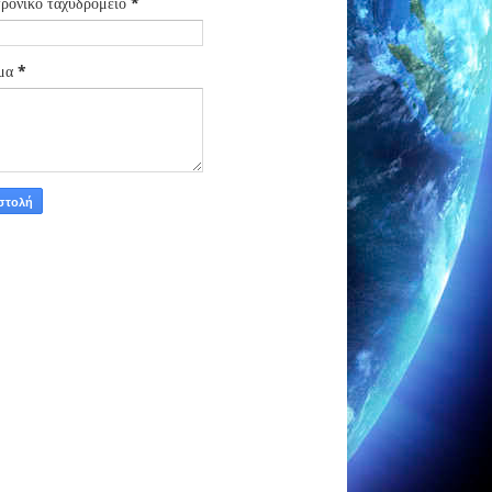
ρονικό ταχυδρομείο
*
μα
*