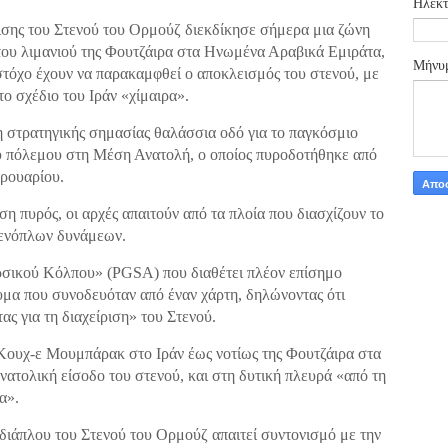
Ηλεκτ
ρισης του Στενού του Ορμούζ διεκδίκησε σήμερα μια ζώνη
 του λιμανιού της Φουτζάιρα στα Ηνωμένα Αραβικά Εμιράτα,
Μήνυ
στόχο έχουν να παρακαμφθεί ο αποκλεισμός του στενού, με
ο σχέδιο του Ιράν «χίμαιρα».
η στρατηγικής σημασίας θαλάσσια οδό για το παγκόσμιο
υ πόλεμου στη Μέση Ανατολή, ο οποίος πυροδοτήθηκε από
βρουαρίου.
η πυρός, οι αρχές απαιτούν από τα πλοία που διασχίζουν το
 ενόπλων δυνάμεων.
ρσικού Κόλπου» (PGSA) που διαθέτει πλέον επίσημο
μα που συνοδευόταν από έναν χάρτη, δηλώνοντας ότι
ς για τη διαχείριση» του Στενού.
 Κουχ-ε Μουμπάρακ στο Ιράν έως νοτίως της Φουτζάιρα στα
ατολική είσοδο του στενού, και στη δυτική πλευρά «από τη
α».
διάπλου του Στενού του Ορμούζ απαιτεί συντονισμό με την