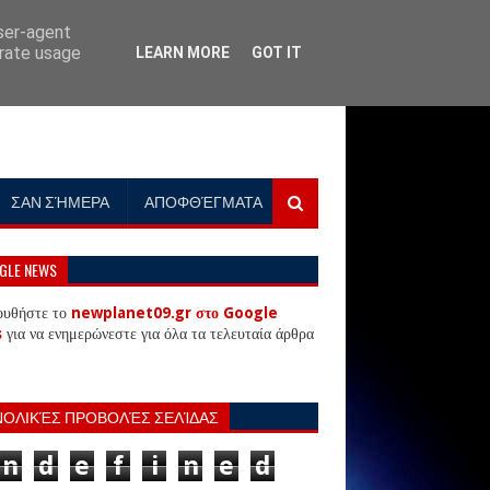
user-agent
erate usage
LEARN MORE
GOT IT
ΣΑΝ ΣΉΜΕΡΑ
ΑΠΟΦΘΈΓΜΑΤΑ
GLE NEWS
ουθήστε το
newplanet09.gr στο Google
s
για να ενημερώνεστε για όλα τα τελευταία άρθρα
ΝΟΛΙΚΈΣ ΠΡΟΒΟΛΈΣ ΣΕΛΊΔΑΣ
n
d
e
f
i
n
e
d