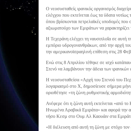
Ο νεοσυσταθείς ιρανικός οργανισμός διαχεί
ελέγχου που εκτείνεται έως τα ύδατα νοτίως
όπου βρίσκονται πετρελαϊκές υποδομές που 
αξιωματούχο των Εμιράτων να χαρακτηρίζει τ
Η Τεχεράνη ελέγχει τη ναυσιπλοΐα σε αυτή τ
εμπόριο υδρογονανθράκων, από την αρχή το
την αμερικανοϊσραηλινή επίθεση στις 28 Φε
Ενώ στις 8 Απριλίου τέθηκε σε ισχύ κατάπαυσ
Στενό να λαμβάνουν την άδεια των ιρανικών
Η νεοσυσταθείσα «Αρχή του Στενού του Πε
λογαριασμό στο Χ, δημοσίευσε σήμερα μήνυ
οριοθέτησε «τη ζώνη ρυθμιστικής αρμοδιότητα
Ανέφερε ότι η ζώνη αυτή εκτείνεται «από το
Ηνωμένα Αραβικά Εμιράτα» και αφορά την αν
νήσο Κεσμ στο Ουμ Αλ Καουάιν στα Εμιράτ
«Η διέλευση από αυτή τη ζώνη με στόχο τον 