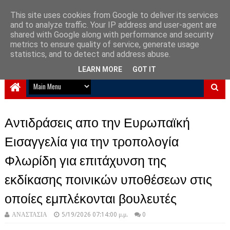
This site uses cookies from Google to deliver its services
and to analyze traffic. Your IP address and user-agent are
NewPlanet09
shared with Google along with performance and security
metrics to ensure quality of service, generate usage
Ειδήσεις νέα από την Ελλάδα και τον κόσμο
statistics, and to detect and address abuse.
LEARN MORE
GOT IT
Αντιδράσεις απο την Ευρωπαϊκή
Εισαγγελία για την τροπολογία
Φλωρίδη για επιτάχυνση της
εκδίκασης ποινικών υποθέσεων στις
οποίες εμπλέκονται βουλευτές
ΑΝΑΣΤΑΣΙΑ
5/19/2026 07:14:00 μ.μ.
0