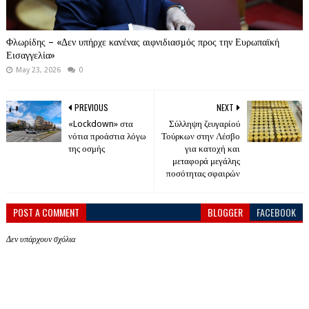
Φλωρίδης – «Δεν υπήρχε κανένας αιφνιδιασμός προς την Ευρωπαϊκή
Εισαγγελία»
May 23, 2026
0
PREVIOUS
NEXT
«Lockdown» στα
Σύλληψη ζευγαρίού
νότια προάστια λόγω
Τούρκων στην Λέσβο
της οσμής
για κατοχή και
μεταφορά μεγάλης
ποσότητας σφαιρών
POST A COMMENT
BLOGGER
FACEBOOK
Δεν υπάρχουν σχόλια