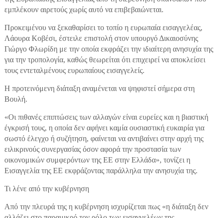
εμπλέκουν αιρετούς χωρίς αυτό να επιβεβαιώνεται.
Προκειμένου να ξεκαθαρίσει το τοπίο η ευρωπαία εισαγγελέας,
Λάουρα Κοβέσι, έστειλε επιστολή στον υπουργό Δικαιοσύνης
Γιώργο Φλωρίδη με την οποία εκφράζει την ιδιαίτερη ανησυχία της
για την τροπολογία, καθώς θεωρείται ότι επιχειρεί να αποκλείσει
τους εντεταλμένους ευρωπαίους εισαγγελείς.
Η προτεινόμενη διάταξη αναμένεται να ψηφιστεί σήμερα στη
Βουλή.
«Οι πιθανές επιπτώσεις των αλλαγών είναι ευρείες και η βιαστική
έγκρισή τους, η οποία δεν αφήνει καμία ουσιαστική ευκαιρία για
σωστό έλεγχο ή συζήτηση, φαίνεται να αντιβαίνει στην αρχή της
ειλικρινούς συνεργασίας όσον αφορά την προστασία των
οικονομικών συμφερόντων της ΕΕ στην Ελλάδα», τονίζει η
Εισαγγελία της ΕΕ εκφράζοντας παράλληλα την ανησυχία της.
Τι λένε από την κυβέρνηση
Από την πλευρά της η κυβέρνηση ισχυρίζεται πως «η διάταξη δεν
αλλάζει στο παραμικρό τον ρόλο των εισαγγελέων της