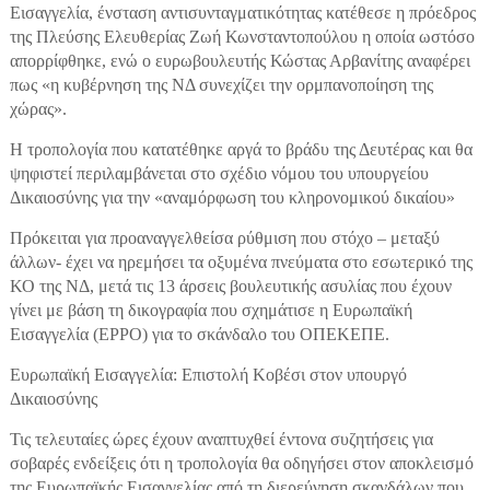
Εισαγγελία, ένσταση αντισυνταγματικότητας κατέθεσε η πρόεδρος
της Πλεύσης Ελευθερίας Ζωή Κωνσταντοπούλου η οποία ωστόσο
απορρίφθηκε, ενώ ο ευρωβουλευτής Κώστας Αρβανίτης αναφέρει
πως «η κυβέρνηση της ΝΔ συνεχίζει την ορμπανοποίηση της
χώρας».
Η τροπολογία που κατατέθηκε αργά το βράδυ της Δευτέρας και θα
ψηφιστεί περιλαμβάνεται στο σχέδιο νόμου του υπουργείου
Δικαιοσύνης για την «αναμόρφωση του κληρονομικού δικαίου»
Πρόκειται για προαναγγελθείσα ρύθμιση που στόχο – μεταξύ
άλλων- έχει να ηρεμήσει τα οξυμένα πνεύματα στο εσωτερικό της
ΚΟ της ΝΔ, μετά τις 13 άρσεις βουλευτικής ασυλίας που έχουν
γίνει με βάση τη δικογραφία που σχημάτισε η Ευρωπαϊκή
Εισαγγελία (EPPO) για το σκάνδαλο του ΟΠΕΚΕΠΕ.
Ευρωπαϊκή Εισαγγελία: Επιστολή Κοβέσι στον υπουργό
Δικαιοσύνης
Τις τελευταίες ώρες έχουν αναπτυχθεί έντονα συζητήσεις για
σοβαρές ενδείξεις ότι η τροπολογία θα οδηγήσει στον αποκλεισμό
της Ευρωπαϊκής Εισαγγελίας από τη διερεύνηση σκανδάλων που