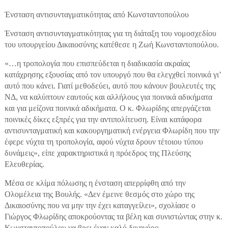
Ένσταση αντισυνταγματικότητας από Κωνσταντοπούλου
Ένσταση αντισυνταγματικότητας για τη διάταξη του νομοσχεδίου
του υπουργείου Δικαιοσύνης κατέθεσε η Ζωή Κωνσταντοπούλου.
«…η τροπολογία που επισπεύδεται η διαδικασία ακραίας
κατάχρησης εξουσίας από τον υπουργό που θα ελεγχθεί ποινικά γι’
αυτό που κάνει. Γιατί μεθοδεύει, αυτό που κάνουν βουλευτές της
ΝΔ, να καλύπτουν εαυτούς και αλλήλους για ποινικά αδικήματα
και για μείζονα ποινικά αδικήματα. Ο κ. Φλωρίδης απεργάζεται
ποινικές δίκες εξπρές για την αντιπολίτευση. Είναι κατάφορα
αντισυνταγματική και κακουργηματική ενέργεια Φλωρίδη που την
έφερε νύχτα τη τροπολογία, αφού νύχτα δρουν τέτοιου τύπου
δυνάμεις», είπε χαρακτηριστικά η πρόεδρος της Πλεύσης
Ελευθερίας.
Μέσα σε κλίμα πόλωσης η ένσταση απερρίφθη από την
Ολομέλεια της Βουλής. «Δεν έμεινε θεσμός στο χώρο της
Δικαιοσύνης που να μην την έχει καταγγείλει», σχολίασε ο
Γιώργος Φλωρίδης αποκρούοντας τα βέλη και συνιστώντας στην κ.
Κωνσταντοπούλου να βρει έναν καλό δικηγόρο.