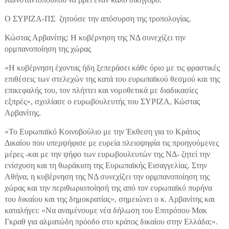
Ο ΣΥΡΙΖΑ-ΠΣ ζητούσε την απόσυρση της τροπολογίας.
Κώστας Αρβανίτης: H κυβέρνηση της ΝΔ συνεχίζει την
ορμπανοποίηση της χώρας
«Η κυβέρνηση έχοντας ήδη ξεπεράσει κάθε όριο με τις φραστικές
επιθέσεις των στελεχών της κατά του ευρωπαϊκού θεσμού και της
επικεφαλής του, τον πλήττει και νομοθετικά με διαδικασίες
εξπρές», σχολίασε ο ευρωβουλευτής του ΣΥΡΙΖΑ, Κώστας
Αρβανίτης.
«Το Ευρωπαϊκό Κοινοβούλιο με την Έκθεση για το Κράτος
Δικαίου που υπερψήφισε με ευρεία πλειοψηφία τις προηγούμενες
μέρες -και με την ψήφο των ευρωβουλευτών της ΝΔ- ζητεί την
ενίσχυση και τη θωράκιση της Ευρωπαϊκής Εισαγγελίας. Στην
Αθήνα, η κυβέρνηση της ΝΔ συνεχίζει την ορμπανοποίηση της
χώρας και την περιθωριοποίησή της από τον ευρωπαϊκό πυρήνα
του δικαίου και της δημοκρατίας», σημειώνει ο κ. Αρβανίτης και
καταλήγει: «Να αναμένουμε νέα δήλωση του Επιτρόπου Μακ
Γκραθ για αλματώδη πρόοδο στο κράτος δικαίου στην Ελλάδα;»
.