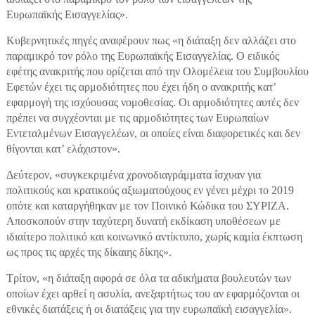
Ευρωπαϊκής Εισαγγελίας».
Κυβερνητικές πηγές αναφέρουν πως «η διάταξη δεν αλλάζει στο
παραμικρό τον ρόλο της Ευρωπαϊκής Εισαγγελίας. Ο ειδικός
εφέτης ανακριτής που ορίζεται από την Ολομέλεια του Συμβουλίου
Εφετών έχει τις αρμοδιότητες που έχει ήδη ο ανακριτής κατ’
εφαρμογή της ισχύουσας νομοθεσίας. Οι αρμοδιότητες αυτές δεν
πρέπει να συγχέονται με τις αρμοδιότητες των Ευρωπαίων
Εντεταλμένων Εισαγγελέων, οι οποίες είναι διαφορετικές και δεν
θίγονται κατ’ ελάχιστον».
Δεύτερον, «συγκεκριμένα χρονοδιαγράμματα ίσχυαν για
πολιτικούς και κρατικούς αξιωματούχους εν γένει μέχρι το 2019
οπότε και καταργήθηκαν με τον Ποινικό Κώδικα του ΣΥΡΙΖΑ.
Αποσκοπούν στην ταχύτερη δυνατή εκδίκαση υποθέσεων με
ιδιαίτερο πολιτικό και κοινωνικό αντίκτυπο, χωρίς καμία έκπτωση
ως προς τις αρχές της δίκαιης δίκης».
Τρίτον, «η διάταξη αφορά σε όλα τα αδικήματα βουλευτών των
οποίων έχει αρθεί η ασυλία, ανεξαρτήτως του αν εφαρμόζονται οι
εθνικές διατάξεις ή οι διατάξεις για την ευρωπαϊκή εισαγγελία».