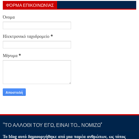
ΦΌΡΜΑ ΕΠΙΚΟΙΝΩΝΊΑΣ
Όνομα
Ηλεκτρονικό ταχυδρομείο
*
Μήνυμα
*
‘’ΤΟ ΑΛΛΟΘΙ ΤΟΥ ΕΓΩ, ΕΙΝΑΙ ΤΟ… ΝΟΜΙΖΩ''
Το blog αυτό δημιουργήθηκε από μια παρέα ανθρώπων, ως τόπος