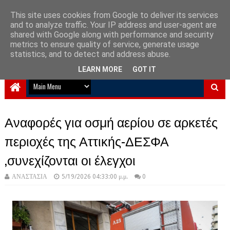
This site uses cookies from Google to deliver its services
and to analyze traffic. Your IP address and user-agent are
NewPlanet09
shared with Google along with performance and security
metrics to ensure quality of service, generate usage
Ειδήσεις νέα από την Ελλάδα και τον κόσμο
statistics, and to detect and address abuse.
LEARN MORE
GOT IT
Αναφορές για οσμή αερίου σε αρκετές
περιοχές της Αττικής-ΔΕΣΦΑ
,συνεχίζονται οι έλεγχοι
ΑΝΑΣΤΑΣΙΑ
5/19/2026 04:33:00 μ.μ.
0