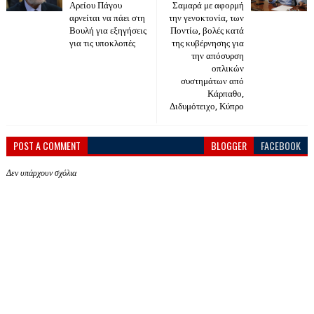
Αρείου Πάγου
Σαμαρά με αφορμή
αρνείται να πάει στη
την γενοκτονία, των
Βουλή για εξηγήσεις
Ποντίω, βολές κατά
για τις υποκλοπές
της κυβέρνησης για
την απόσυρση
οπλικών
συστημάτων από
Κάρπαθο,
Διδυμότειχο, Κύπρο
POST A COMMENT
BLOGGER
FACEBOOK
Δεν υπάρχουν σχόλια