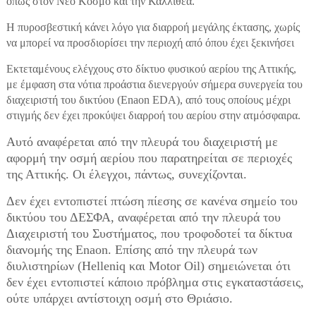
όπως στον Νέο Κόσμο και την Καλλιθέα.
Η πυροσβεστική κάνει λόγο για διαρροή μεγάλης έκτασης, χωρίς
να μπορεί να προσδιορίσει την περιοχή από όπου έχει ξεκινήσει
Εκτεταμένους ελέγχους στο δίκτυο φυσικού αερίου της Αττικής,
με έμφαση στα νότια προάστια διενεργούν σήμερα συνεργεία του
διαχειριστή του δικτύου (Enaon EDA), από τους οποίους μέχρι
στιγμής δεν έχει προκύψει διαρροή του αερίου στην ατμόσφαιρα.
Αυτό αναφέρεται από την πλευρά του διαχειριστή με
αφορμή την οσμή αερίου που παρατηρείται σε περιοχές
της Αττικής. Οι έλεγχοι, πάντως, συνεχίζονται.
Δεν έχει εντοπιστεί πτώση πίεσης σε κανένα σημείο του
δικτύου του ΔΕΣΦΑ, αναφέρεται από την πλευρά του
Διαχειριστή του Συστήματος, που τροφοδοτεί τα δίκτυα
διανομής της Enaon. Επίσης από την πλευρά των
διυλιστηρίων (Helleniq και Motor Oil) σημειώνεται ότι
δεν έχει εντοπιστεί κάποιο πρόβλημα στις εγκαταστάσεις,
ούτε υπάρχει αντίστοιχη οσμή στο Θριάσιο.