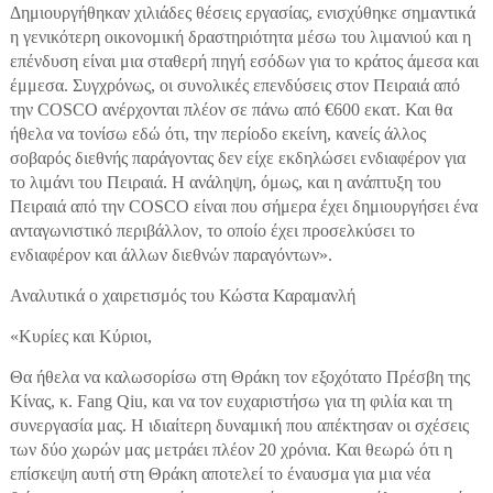
Δημιουργήθηκαν χιλιάδες θέσεις εργασίας, ενισχύθηκε σημαντικά
η γενικότερη οικονομική δραστηριότητα μέσω του λιμανιού και η
επένδυση είναι μια σταθερή πηγή εσόδων για το κράτος άμεσα και
έμμεσα. Συγχρόνως, οι συνολικές επενδύσεις στον Πειραιά από
την COSCO ανέρχονται πλέον σε πάνω από €600 εκατ. Και θα
ήθελα να τονίσω εδώ ότι, την περίοδο εκείνη, κανείς άλλος
σοβαρός διεθνής παράγοντας δεν είχε εκδηλώσει ενδιαφέρον για
το λιμάνι του Πειραιά. Η ανάληψη, όμως, και η ανάπτυξη του
Πειραιά από την COSCO είναι που σήμερα έχει δημιουργήσει ένα
ανταγωνιστικό περιβάλλον, το οποίο έχει προσελκύσει το
ενδιαφέρον και άλλων διεθνών παραγόντων».
Αναλυτικά ο χαιρετισμός του Κώστα Καραμανλή
«Κυρίες και Κύριοι,
Θα ήθελα να καλωσορίσω στη Θράκη τον εξοχότατο Πρέσβη της
Κίνας, κ. Fang Qiu, και να τον ευχαριστήσω για τη φιλία και τη
συνεργασία μας. Η ιδιαίτερη δυναμική που απέκτησαν οι σχέσεις
των δύο χωρών μας μετράει πλέον 20 χρόνια. Και θεωρώ ότι η
επίσκεψη αυτή στη Θράκη αποτελεί το έναυσμα για μια νέα