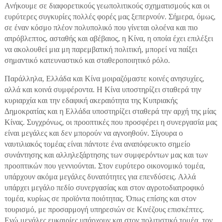
Ανήκουμε σε διαφορετικούς γεωπολιτικούς σχηματισμούς και οι
ευρύτερες συγκυρίες πολλές φορές μας ξεπερνούν. Σήμερα, όμως,
σε έναν κόσμο πλέον πολυπολικό που γίνεται ολοένα και πιο
απρόβλεπτος, ασταθής και αβέβαιος, η Κίνα, η οποία έχει επιλέξει
να ακολουθεί μια μη παρεμβατική πολιτική, μπορεί να παίξει
σημαντικό κατευναστικό και σταθεροποιητικό ρόλο.
Παράλληλα, Ελλάδα και Κίνα μοιραζόμαστε κοινές ανησυχίες,
αλλά και κοινά συμφέροντα. Η Κίνα υποστηρίζει σταθερά την
κυριαρχία και την εδαφική ακεραιότητα της Κυπριακής
Δημοκρατίας και η Ελλάδα υποστηρίζει σταθερά την αρχή της μίας
Κίνας. Συγχρόνως, οι προοπτικές που προσφέρει η συνεργασία μας
είναι μεγάλες και δεν μπορούν να αγνοηθούν. Σίγουρα ο
ναυτιλιακός τομέας είναι πάντοτε ένα αναπόφευκτο σημείο
συνάντησης και αλληλεξάρτησης των συμφερόντων μας και των
προοπτικών που γεννιούνται. Στον ευρύτερο οικονομικό τομέα,
υπάρχουν ακόμα μεγάλες δυνατότητες για επενδύσεις. Αλλά
υπάρχει μεγάλο πεδίο συνεργασίας και στον αγροτοδιατροφικό
τομέα, κυρίως σε προϊόντα ποιότητας. Όπως επίσης και στον
τουρισμό, με προσαρμογή υπηρεσιών σε Κινέζους επισκέπτες.
Ενώ μεγάλες ευκαιρίες υπάρχουν και στον πολιτιστικό τομέα, τον