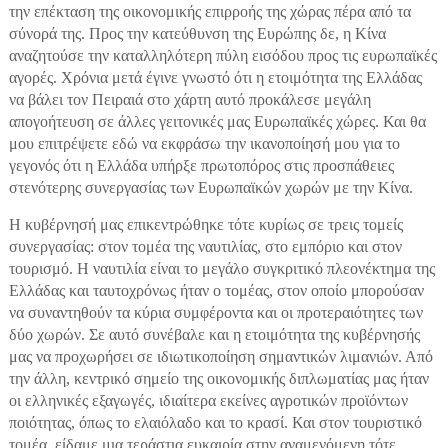
την επέκταση της οικονομικής επιρροής της χώρας πέρα από τα
σύνορά της. Προς την κατεύθυνση της Ευρώπης δε, η Κίνα
αναζητούσε την καταλληλότερη πύλη εισόδου προς τις ευρωπαϊκές
αγορές. Χρόνια μετά έγινε γνωστό ότι η ετοιμότητα της Ελλάδας
να βάλει τον Πειραιά στο χάρτη αυτό προκάλεσε μεγάλη
απογοήτευση σε άλλες γειτονικές μας Ευρωπαϊκές χώρες. Και θα
μου επιτρέψετε εδώ να εκφράσω την ικανοποίησή μου για το
γεγονός ότι η Ελλάδα υπήρξε πρωτοπόρος στις προσπάθειες
στενότερης συνεργασίας των Ευρωπαϊκών χωρών με την Κίνα.
Η κυβέρνησή μας επικεντρώθηκε τότε κυρίως σε τρεις τομείς
συνεργασίας: στον τομέα της ναυτιλίας, στο εμπόριο και στον
τουρισμό. Η ναυτιλία είναι το μεγάλο συγκριτικό πλεονέκτημα της
Ελλάδας και ταυτοχρόνως ήταν ο τομέας, στον οποίο μπορούσαν
να συναντηθούν τα κύρια συμφέροντα και οι προτεραιότητες των
δύο χωρών. Σε αυτό συνέβαλε και η ετοιμότητα της κυβέρνησής
μας να προχωρήσει σε ιδιωτικοποίηση σημαντικών λιμανιών. Από
την άλλη, κεντρικό σημείο της οικονομικής διπλωματίας μας ήταν
οι ελληνικές εξαγωγές, ιδιαίτερα εκείνες αγροτικών προϊόντων
ποιότητας, όπως το ελαιόλαδο και το κρασί. Και στον τουριστικό
τομέα, είδαμε μια τεράστια ευκαιρία στην αναμενόμενη τότε