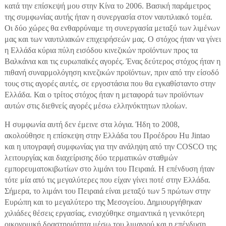
κατά την επίσκεψή μου στην Κίνα το 2006. Βασική παράμετρος
της συμφωνίας αυτής ήταν η συνεργασία στον ναυτιλιακό τομέα.
Οι δύο χώρες θα ενθαρρύναμε τη συνεργασία μεταξύ των λιμένων
μας και των ναυτιλιακών επιχειρήσεών μας. Ο στόχος ήταν να γίνει
η Ελλάδα κύρια πύλη εισόδου κινεζικών προϊόντων προς τα
Βαλκάνια και τις ευρωπαϊκές αγορές. Ένας δεύτερος στόχος ήταν η
πιθανή συναρμολόγηση κινεζικών προϊόντων, πριν από την είσοδό
τους στις αγορές αυτές, σε εργοστάσια που θα εγκαθίσταντο στην
Ελλάδα. Και ο τρίτος στόχος ήταν η μεταφορά των προϊόντων
αυτών στις διεθνείς αγορές μέσω ελληνόκτητων πλοίων.
Η συμφωνία αυτή δεν έμεινε στα λόγια. Ήδη το 2008,
ακολούθησε η επίσκεψη στην Ελλάδα του Προέδρου Hu Jintao
και η υπογραφή συμφωνίας για την ανάληψη από την COSCO της
λειτουργίας και διαχείρισης δύο τερματικών σταθμών
εμπορευματοκιβωτίων στο λιμάνι του Πειραιά. Η επένδυση ήταν
τότε μία από τις μεγαλύτερες που είχαν γίνει ποτέ στην Ελλάδα.
Σήμερα, το λιμάνι του Πειραιά είναι μεταξύ των 5 πρώτων στην
Ευρώπη και το μεγαλύτερο της Μεσογείου. Δημιουργήθηκαν
χιλιάδες θέσεις εργασίας, ενισχύθηκε σημαντικά η γενικότερη
οικονομική δραστηριότητα μέσω του λιμανιού και η επένδυση