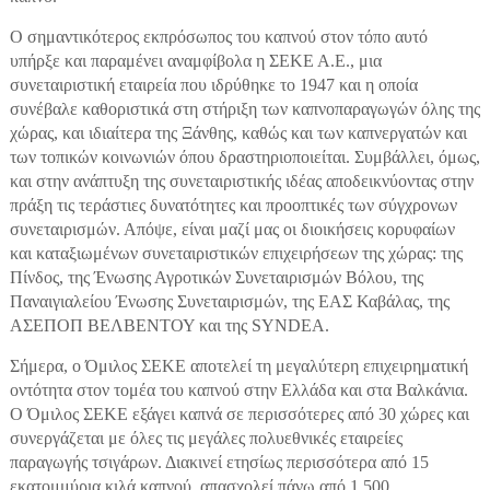
Ο σημαντικότερος εκπρόσωπος του καπνού στον τόπο αυτό
υπήρξε και παραμένει αναμφίβολα η ΣΕΚΕ Α.Ε., μια
συνεταιριστική εταιρεία που ιδρύθηκε το 1947 και η οποία
συνέβαλε καθοριστικά στη στήριξη των καπνοπαραγωγών όλης της
χώρας, και ιδιαίτερα της Ξάνθης, καθώς και των καπνεργατών και
των τοπικών κοινωνιών όπου δραστηριοποιείται. Συμβάλλει, όμως,
και στην ανάπτυξη της συνεταιριστικής ιδέας αποδεικνύοντας στην
πράξη τις τεράστιες δυνατότητες και προοπτικές των σύγχρονων
συνεταιρισμών. Απόψε, είναι μαζί μας οι διοικήσεις κορυφαίων
και καταξιωμένων συνεταιριστικών επιχειρήσεων της χώρας: της
Πίνδος, της Ένωσης Αγροτικών Συνεταιρισμών Βόλου, της
Παναιγιαλείου Ένωσης Συνεταιρισμών, της ΕΑΣ Καβάλας, της
ΑΣΕΠΟΠ ΒΕΛΒΕΝΤΟΥ και της SYNDEA.
Σήμερα, ο Όμιλος ΣΕΚΕ αποτελεί τη μεγαλύτερη επιχειρηματική
οντότητα στον τομέα του καπνού στην Ελλάδα και στα Βαλκάνια.
Ο Όμιλος ΣΕΚΕ εξάγει καπνά σε περισσότερες από 30 χώρες και
συνεργάζεται με όλες τις μεγάλες πολυεθνικές εταιρείες
παραγωγής τσιγάρων. Διακινεί ετησίως περισσότερα από 15
εκατομμύρια κιλά καπνού, απασχολεί πάνω από 1.500