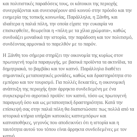
και πολιτιστικές παραδόσεις τους, οι κάτοικοι της περιοχής
συνεργάζονται και συνεισφέρουν από κοινού στην πρόοδο και την
ευημερία της τοπικής κοινωνίας. Παράλληλα, η Ξάνθη, και
ιδιαίτερα η παλιά πόλη, την οποία είχατε την ευκαιρία να
επισκεφθείτε, θεωρείται η «πόλη με τα χίλια χρώματα», καθώς
συνδυάζει μοναδικά την ιστορία, την παράδοση και τον πολιτισμό,
συνδέοντας αρμονικά το παρελθόν με το παρόν.
Η Ξάνθη του σήμερα στηρίζει την οικονομία της κυρίως στον
πρωτογενή τομέα παραγωγής, με βασικά προϊόντα τα ακτινίδια, τα
δημητριακά, το βαμβάκι και τον καπνό. Παράλληλα διαθέτει
σημαντικές μεταποιητικές μονάδες, καθώς και δραστηριότητα στο
εμπόριο και τον τουρισμό. Για πολλές δεκαετίες, η οικονομική
ανάπτυξη της περιοχής ήταν άρρηκτα συνδεδεμένη με ένα
συγκεκριμένο αγροτικό προϊόν: τον καπνό, τόσο ως πρωτογενή
παραγωγή όσο και ως μεταποιητική δραστηριότητα. Κατά την
επίσκεψή σας στην παλιά πόλη θα διαπιστώσατε πως πολλά από τα
ιστορικά κτήρια υπήρξαν κατοικίες καπνεμπόρων και
καπναποθήκες, γεγονός που αποδεικνύει ότι η ιστορία και η
ταυτότητα αυτού του τόπου είναι άρρηκτα συνδεδεμένες με τον
καπνό.