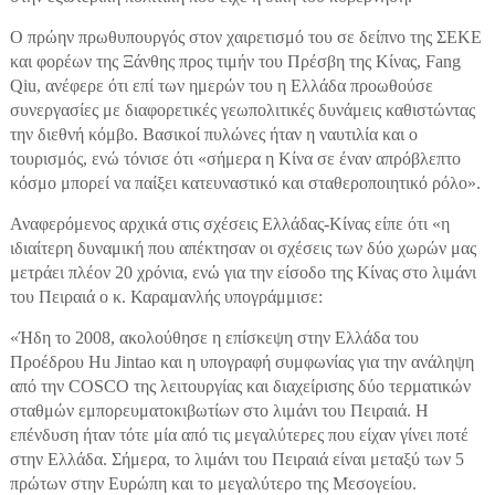
Ο πρώην πρωθυπουργός στον χαιρετισμό του σε δείπνο της ΣΕΚΕ
και φορέων της Ξάνθης προς τιμήν του Πρέσβη της Κίνας, Fang
Qiu, ανέφερε ότι επί των ημερών του η Ελλάδα προωθούσε
συνεργασίες με διαφορετικές γεωπολιτικές δυνάμεις καθιστώντας
την διεθνή κόμβο. Βασικοί πυλώνες ήταν η ναυτιλία και ο
τουρισμός, ενώ τόνισε ότι «σήμερα η Κίνα σε έναν απρόβλεπτο
κόσμο μπορεί να παίξει κατευναστικό και σταθεροποιητικό ρόλο».
Αναφερόμενος αρχικά στις σχέσεις Ελλάδας-Κίνας είπε ότι «η
ιδιαίτερη δυναμική που απέκτησαν οι σχέσεις των δύο χωρών μας
μετράει πλέον 20 χρόνια, ενώ για την είσοδο της Κίνας στο λιμάνι
του Πειραιά ο κ. Καραμανλής υπογράμμισε:
«Ήδη το 2008, ακολούθησε η επίσκεψη στην Ελλάδα του
Προέδρου Hu Jintao και η υπογραφή συμφωνίας για την ανάληψη
από την COSCO της λειτουργίας και διαχείρισης δύο τερματικών
σταθμών εμπορευματοκιβωτίων στο λιμάνι του Πειραιά. Η
επένδυση ήταν τότε μία από τις μεγαλύτερες που είχαν γίνει ποτέ
στην Ελλάδα. Σήμερα, το λιμάνι του Πειραιά είναι μεταξύ των 5
πρώτων στην Ευρώπη και το μεγαλύτερο της Μεσογείου.