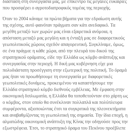
διάσταση στη συνεργασία μας, με επίκεντρο τις μεγάλες ευκαιρίες
που προσφέρει ο αγροτοδιατροφικός τομέας της περιοχής.
Όταν το 2004 κάναμε τα πρώτα βήματα για την εδραίωση αυτής
της σχέσης, αυτό φαινόταν πράγματι σαν κάτι ανεδαφικό. Τα
μεγέθη μεταξύ των χωρών μας είναι εξαιρετικά ανόμοια, η
απόσταση μεταξύ μας μεγάλη και η ένταξή μας σε διαφορετικούς
γεωπολιτικούς χώρους σχεδόν απαγορευτική. Συγκλίναμε, όμως,
σε ένα πράγμα: η κάθε χώρα, από την πλευρά του δικού της
στρατηγικού οράματος, είδε την Ελλάδα ως κόμβο ανάπτυξης και
συνεργασίας στην περιοχή. Η δική μας κυβέρνηση είχε μια
πολυδιάστατη προσέγγιση στην εξωτερική της πολιτική. Το όραμά
μας ήταν να προωθήσουμε τη συνεργασία με διαφορετικές
γεωπολιτικές δυνάμεις, προκειμένου να καταστήσουμε την
Ελλάδα στρατηγικό κόμβο διεθνούς εμβέλειας. Με έμφαση στην
οικονομική διπλωματία, η Ελλάδα θα τοποθετούνταν στο χάρτη ως
ο κόμβος, στον οποίο θα συνέκλιναν πολλαπλά και πολύπλευρα
συμφέροντα, αξιοποιώντας έτσι τα συγκριτικά της πλεονεκτήματα
και αναβαθμίζοντας τη γεωπολιτική της σημασία. Την ίδια εποχή, η
αλματώδης οικονομική ανάπτυξη της Κίνας την οδηγούσε προς την
εξωστρέφεια. Έτσι, το στρατηγικό όραμα του Πεκίνου προέβλεπε