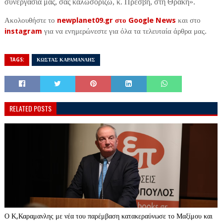
συνεργασία μας, σας καλωσορίζω, κ. Πρέσβη, στη Θράκη»
.
Ακολουθήστε το
newplanet09.gr στο Google News
και στο
instagram
για να ενημερώνεστε για όλα τα τελευταία άρθρα μας.
TAGS:
ΚΩΣΤΑΣ ΚΑΡΑΜΑΝΛΗΣ
RELATED POSTS
Ο Κ,Καραμανλης με νέα του παρέμβαση κατακεραύνωσε το Μαξίμου και