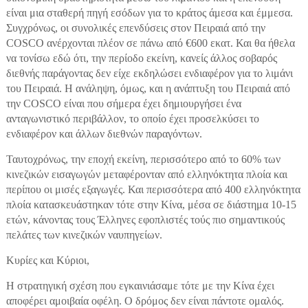
είναι μια σταθερή πηγή εσόδων για το κράτος άμεσα και έμμεσα.
Συγχρόνως, οι συνολικές επενδύσεις στον Πειραιά από την
COSCO ανέρχονται πλέον σε πάνω από €600 εκατ. Και θα ήθελα
να τονίσω εδώ ότι, την περίοδο εκείνη, κανείς άλλος σοβαρός
διεθνής παράγοντας δεν είχε εκδηλώσει ενδιαφέρον για το λιμάνι
του Πειραιά. Η ανάληψη, όμως, και η ανάπτυξη του Πειραιά από
την COSCO είναι που σήμερα έχει δημιουργήσει ένα
ανταγωνιστικό περιβάλλον, το οποίο έχει προσελκύσει το
ενδιαφέρον και άλλων διεθνών παραγόντων.
Ταυτοχρόνως, την εποχή εκείνη, περισσότερο από το 60% των
κινεζικών εισαγωγών μεταφέρονταν από ελληνόκτητα πλοία και
περίπου οι μισές εξαγωγές. Και περισσότερα από 400 ελληνόκτητα
πλοία κατασκευάστηκαν τότε στην Κίνα, μέσα σε διάστημα 10-15
ετών, κάνοντας τους Έλληνες εφοπλιστές τούς πιο σημαντικούς
πελάτες των κινεζικών ναυπηγείων.
Κυρίες και Κύριοι,
Η στρατηγική σχέση που εγκαινιάσαμε τότε με την Κίνα έχει
αποφέρει αμοιβαία οφέλη. Ο δρόμος δεν είναι πάντοτε ομαλός.