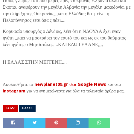
Ποιός γνωρίζει ότι δυο μέρες πρίν, Ουκρανία, Αλβανία αλλά και
Σκόπια, αναφέρουν την μεγάλη Αλβανία την μεγάλη μακεδονία, με
την στήριξη της Ουκρανίας,,,και η Ελλάδα;; θα μείνει η
Πελοπόννησος ετσι όπως πάει....
Κορυφαίο υπουργός ο Δένδιας, λέει ότι η ΝΔΟΥΛΑ έχει εναν
ηγέτη,,,παει να μοστράρει τον εαυτό του και ως εκ του θαύματος
λέει ηγέτης ο Μητσοτάκης....ΚΑΙ ΕΔΩ ΓΕΛΑΝΕ;;;;
Η ΕΛΛΑΣ ΣΤΗΝ ΜΕΓΓΕΝΗ....
Ακολουθήστε το
newplanet09.gr στο Google News
και στο
instagram
για να ενημερώνεστε για όλα τα τελευταία άρθρα μας.
TAGS:
ΕΛΛΑΣ