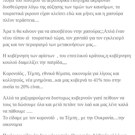
Λόγω του πολέμου τα αεροπορικά εισητήρια ακρίβυναν
δυσθεώρητα λόγω της αύξησης των τιμών των καυσίμων, τα
τουριστικά γκρουπ είχαν κλείσει εδώ και μήνες και η χασούρα
πλέον τεράστεια....
Άρα τι θα κάνουν για να αποσβέσου ντην χασούρα;;;Απλά έναν
νέου τύπου ιό τουριστικό τώρα, τον χανταϊό για τον εγκλεισμό
μας και τον περιορισμό των μετακινήσεων μας...
Η κυβέρνηση των αρίστων , του επιτελικού κράτους,η κυβέρνηση
κουλού διαμελίζει την πατρίδα,,,,
Κορονοϊός , Τέμπη, εθνικά θέματα, οικονομία για λίγους και
κολλητούς, νέα μνημόνια...και μας κυβερνά το 41% που στην
ουσία το 20% είναι...
Αλλά τα χαζοχαρούμενα δυστυχως κυβερνούν γιατί πείθουν να
τους τα δώσουμε όλα και μετά πετάνε τον λαό και μας λένε καλά
να πάθουμε .....
Το είδαμε με τον κορονοϊό , τα Τέμπη , με την Ουκρανία....την
οικονομια