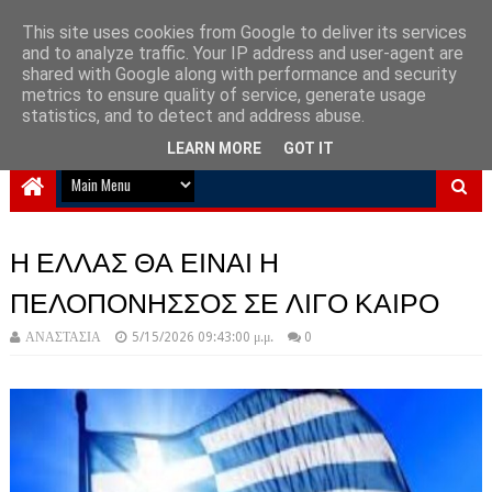
This site uses cookies from Google to deliver its services
and to analyze traffic. Your IP address and user-agent are
NewPlanet09
shared with Google along with performance and security
metrics to ensure quality of service, generate usage
Ειδήσεις νέα από την Ελλάδα και τον κόσμο
statistics, and to detect and address abuse.
LEARN MORE
GOT IT
Η ΕΛΛΑΣ ΘΑ ΕΙΝΑΙ Η
ΠΕΛΟΠΟΝΗΣΣΟΣ ΣΕ ΛΙΓΟ ΚΑΙΡΟ
ΑΝΑΣΤΑΣΙΑ
5/15/2026 09:43:00 μ.μ.
0