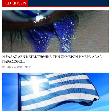
RELATED POSTS
H EΛΛΑΣ ΔΕΝ ΚΑΤΑΚΤΉΘΗΚΕ ΤΗΝ ΣΉΜΕΡΟΝ ΉΜΕΡΑ ΑΛΛΑ
ΠΑΡΑΔΟΘΕΊ,,,
June 30, 2026
0