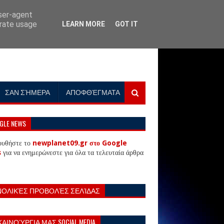
user-agent
erate usage
LEARN MORE
GOT IT
ΣΑΝ ΣΉΜΕΡΑ
ΑΠΟΦΘΈΓΜΑΤΑ
GLE NEWS
ουθήστε το
newplanet09.gr στο Google
s
για να ενημερώνεστε για όλα τα τελευταία άρθρα
ΝΟΛΙΚΈΣ ΠΡΟΒΟΛΈΣ ΣΕΛΊΔΑΣ
ΚΑΙΝΟΎΡΓΙΑ ΜΑΣ SOCIAL MEDIA