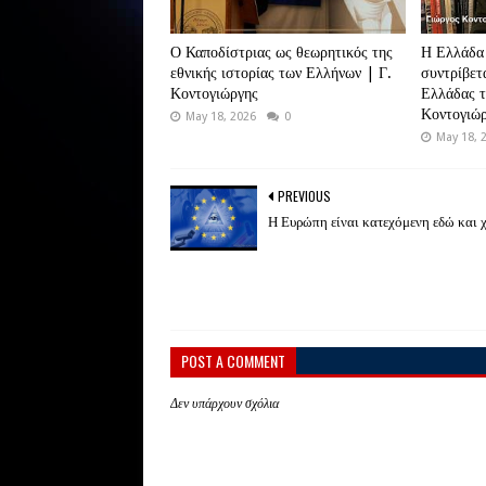
Ο Καποδίστριας ως θεωρητικός της
Η Ελλάδα 
εθνικής ιστορίας των Ελλήνων | Γ.
συντρίβετ
Κοντογιώργης
Ελλάδας τ
Κοντογιώ
May 18, 2026
0
May 18, 
PREVIOUS
Η Ευρώπη είναι κατεχόμενη εδώ και 
POST A COMMENT
Δεν υπάρχουν σχόλια