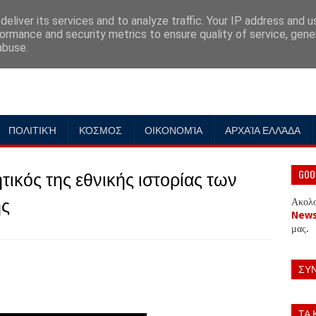
eliver its services and to analyze traffic. Your IP address and 
ormance and security metrics to ensure quality of service, gen
abuse.
ΠΟΛΙΤΙΚΉ
ΚΌΣΜΟΣ
ΟΙΚΟΝΟΜΊΑ
ΑΡΧΑΊΑ ΕΛΛΆΔΑ
ικός της εθνικής ιστορίας των
GOO
ης
Ακολ
New
μας.
ΣΥ
ΤΑ 