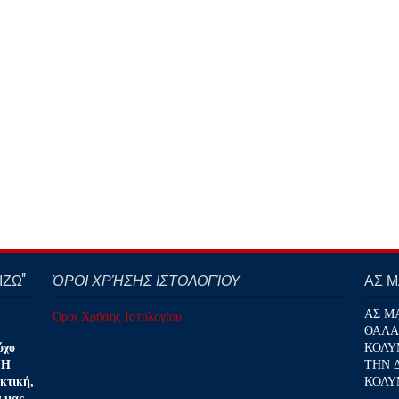
ΖΩ''
ΌΡΟΙ ΧΡΉΣΗΣ ΙΣΤΟΛΟΓΊΟΥ
ΑΣ 
ΑΣ Μ
Όροι Χρήσης Ιστολογίου
ΘΑΛΑ
ΚΟΛΥ
όχο
ΤΗΝ 
 Η
ΚΟΛΥ
κτική,
ν μας