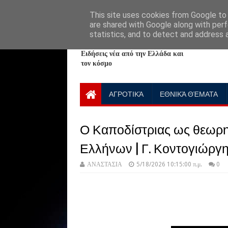
HOME
ABOUT
CONTACT US
This site uses cookies from Google to d
are shared with Google along with perf
statistics, and to detect and address 
NewPlanet09
Ειδήσεις νέα από την Ελλάδα και
τον κόσμο
ΑΓΡΟΤΙΚΆ
ΕΘΝΙΚΆ ΘΈΜΑΤΑ
Ο Καποδίστριας ως θεωρητ
Ελλήνων | Γ. Κοντογιώργ
ΑΝΑΣΤΑΣΙΑ
5/18/2026 10:15:00 π.μ.
0