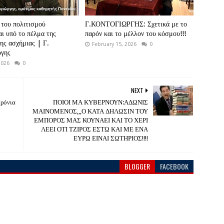
του πολιτισμού
Γ.ΚΟΝΤΟΓΙΩΡΓΗΣ: Σχετικά με το
αι υπό το πέλμα της
παρόν και το μέλλον του κόσμου!!!
ης ασχήμιας | Γ.
February 15, 2026
0
ργης
2026
0
NEXT
χρόνια
ΠΟΙΟΙ ΜΑ ΚΥΒΕΡΝΟΥΝ:ΑΔΩΝΙΣ
ΜΑΙΝΟΜΕΝΟΣ,,,Ο ΚΑΤΑ ΔΗΛΩΣΙΝ ΤΟΥ
ΕΜΠΟΡΟΣ ΜΑΣ ΚΟΥΝΑΕΙ ΚΑΙ ΤΟ ΧΕΡΙ
ΛΕΕΙ ΟΤΙ ΤΖΙΡΟΣ ΕΣΤΩ ΚΑΙ ΜΕ ΕΝΑ
ΕΥΡΩ ΕΙΝΑΙ ΣΩΤΗΡΙΟΣ!!!!
BLOGGER
FACEBOOK