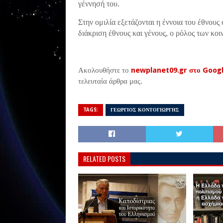
γέννησή του.
Στην ομιλία εξετάζονται η έννοια του έθνους
διάκριση έθνους και γένους, ο ρόλος των κοι
Ακολουθήστε το
newplanet09.gr στο Goog
τελευταία άρθρα μας.
TAGS:
ΓΕΩΡΓΙΟΣ ΚΟΝΤΟΓΙΩΡΓΗΣ
RELATED POSTS