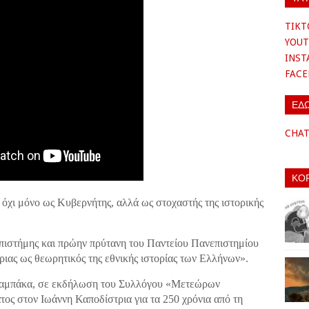
TIKT
YOUT
INS
FAC
ΕΔ
CHA
ΚΟ
ς όχι μόνο ως Κυβερνήτης, αλλά ως στοχαστής της ιστορικής
πιστήμης και πρώην πρύτανη του Παντείου Πανεπιστημίου
ας ως θεωρητικός της εθνικής ιστορίας των Ελλήνων».
αλαμπάκα, σε εκδήλωση του Συλλόγου «Μετεώρων
τος στον Ιωάννη Καποδίστρια για τα 250 χρόνια από τη