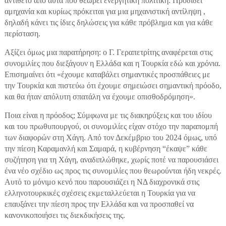
αντίθετο από αυτά που θεωρεί ενεργητική πολιτική. Προδίδει
αμηχανία και κυρίως πρόκειται για μια μηχανιστική αντίληψη ,
δηλαδή κάνει τις ίδιες δηλώσεις για κάθε πρόβλημα και για κάθε
περίσταση.
Αξίζει όμως μια παρατήρηση: ο Γ. Γεραπετρίτης αναφέρεται στις
συνομιλίες που διεξάγουν η Ελλάδα και η Τουρκία εδώ και χρόνια.
Επισημαίνει ότι «έχουμε καταβάλει σημαντικές προσπάθειες με
την Τουρκία και πιστεύω ότι έχουμε σημειώσει σημαντική πρόοδο,
και θα ήταν απόλυτη σπατάλη να έχουμε οπισθοδρόμηση».
Ποια είναι η πρόοδος; Σύμφωνα με τις διακηρύξεις και του ιδίου
και του πρωθυπουργού, οι συνομιλίες είχαν στόχο την παραπομπή
των διαφορών στη Χάγη. Από τον Δεκέμβριο του 2024 όμως, υπό
την πίεση Καραμανλή και Σαμαρά, η κυβέρνηση “έκαψε” κάθε
συζήτηση για τη Χάγη, αναδιπλώθηκε, χωρίς ποτέ να παρουσιάσει
ένα νέο σχέδιο ως προς τις συνομιλίες που θεωρούνται ήδη νεκρές.
Αυτό το μόνιμο κενό που παρουσιάζει η ΝΔ διαχρονικά στις
ελληνοτουρκικές σχέσεις εκμεταλλεύεται η Τουρκία για να
επαυξάνει την πίεση προς την Ελλάδα και να προσπαθεί να
κανονικοποιήσει τις διεκδικήσεις της.