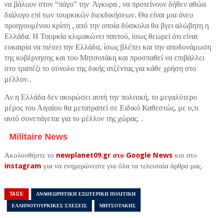
να βάλουν στον “πάγο” την Άγκυρα , να προτείνουν δήθεν αθώα
διάλογο επί των τουρκικών διεκδικήσεων. Θα είναι μια άνευ
προηγουμένου κρίση , από την οποία δύσκολα θα βγει αλώβητη η
Ελλάδα. Η Τουρκία κλιμακώνει παντού, ίσως θεωρεί ότι είναι
ευκαιρία να πιέσει την Ελλάδα, ίσως βλέπει και την αποδυνάμωση
της κυβέρνησης και του Μητσοτάκη και προσπαθεί να επιβάλλει
στο τραπέζι το σύνολο της δικής ατζέντας για κάθε χρήση στο
μέλλον..
Αν η Ελλάδα δεν ακυρώσει αυτή την πολιτική, το μεγαλύτερο
μέρος του Αιγαίου θα μετατραπεί σε Ειδικό Καθεστώς, με ο,τι
αυτό συνεπάγεται για το μέλλον της χώρας. .
Militaire News
Ακολουθήστε το
newplanet09.gr στο Google News
και στο
instagram
για να ενημερώνεστε για όλα τα τελευταία άρθρα μας.
TAGS:
ΑΝΑΘΕΩΡΗΤΙΚΗ ΕΞΩΤΕΡΙΚΗ ΠΟΛΙΤΙΚΗ
ΕΛΛΗΝΟΤΟΥΡΚΙΚΕΣ ΣΧΕΣΕΙΣ
ΜΗΤΣΟΤΑΚΗΣ