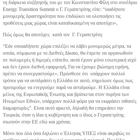
τη διάρκεια συζήτησής του με τον Κωνσταντίνο Φίλη στο συνέδριο
Energy Transition Summit ο Γ. Γεραπετρίτης είπε: “οιαδήποτε
μονομερής δραστηριότητα που επιδιώκει να υλοποιήσει τις
προθέσεις μιας χώρας είναι καταδικασμένη να αποτύχει»,
Πώς όμως θα αποτύχει; κατά τον Γ. Γεραπετρίτη:
“Εάν οποιαδήποτε χώρα επιλέξει να λάβει μονομερώς μέτρα, τα
οποία, σύμφωνα με το Διεθνές Δίκαιο, θα έπρεπε να οργανωθούν
σε πολυμερές ή διμερές επίπεδο, αυτά έχουν μόνο εσωτερική ισχύ
και δεν έχουν διεθνή εφαρμογή, Για να έχουμε βιώσιμη ειρήνη,
πρέπει να συνεργαστούμε», Πρόσθεσε ότι υπάρχουν πολλοί
τρόποι για να αντιδράσει η Ελλάδα σε αυτό, σημείωσε όμως πως
προτιμούμε να ενεργούμε παρά να αντιδρούμε. Η Ελλάδα είναι
μέλος της Ευρωπαϊκής Ένωσης και βρίσκεται στον πυρήνα των
Ηνωμένων Εθνών, υπάρχουν πολλά φόρα για να εκφράσει πιθανές
διαμαρτυρίες”. Είναι αυτό αρκετό, δηλαδή θα επηρεάσει την
Τουρκία, όταν η ίδια η κυβέρνηση και ο ίδιος ο Γεραπετρίτης
σιωπούν στην ΕΕ εδώ και χρόνια;
Μόνο που όλα όσα δηλώνει ο Έλληνας ΥΠΕΞ είναι ακριβώς το