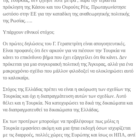
της Τουρκίας, δεν ζήτησε ποτέ μέτρα , παρά την τεράστια
πρόκληση της Κάσου και του Ουρούτς Ρέις. Πρωταγωνίστησε
ωστόσο στην ΕΕ για την καταδίκη της αναθεωρητικής πολιτικής
της Ρωσίας…..
Υπάρχουν εθνικοί στόχοι;
Οι πρώτες δηλώσεις του Γ. Γεραπετρίτη είναι απογοητευτικές.
Είναι προφανές ότι δεν αρκούν για να πιέσουν την Τουρκία να
κάνει το επικίνδυνο βήμα που έχει εξαγγείλει ότι θα κάνει. Δεν
πρόκειται για μια συγκυριακή πολιτική της Άγκυρας, αλλά για ένα
μακροχρόνιο σχέδιο που μάλλον φιλοδοξεί να ολοκληρώσει αυτό
το καλοκαίρι.
Στόχος της Ελλάδας πρέπει να είναι η ακύρωση των σχεδίων της
Τουρκίας και όχι η διαπραγμάτευση αυτών των σχεδίων. Αυτό
θέλει και η Τουρκία. Να κατοχυρώσει τα δικά της δικαιώματα και
να διαπραγματευθεί τα δικαιώματα της Ελλάδας.
Εκ των προτέρων μπορούμε να προβλέψουμε πως μόλις η
Τουρκία εμφανίσει ακόμη και μια ήπια εκδοχή όσων ισχυρίζεται
με τις διαρροές, πολλές χώρες της Ευρώπης και ίσως οι ΗΠΑ, αντί