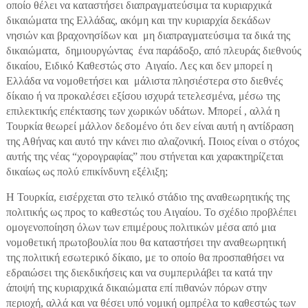
οποίο θέλει να καταστήσει διαπραγματεύσιμα τα κυριαρχικά
δικαιώματα της Ελλάδας, ακόμη και την κυριαρχία δεκάδων
νησιών και βραχονησίδων και μη διαπραγματεύσιμα τα δικά της
δικαιώματα, δημιουργώντας ένα παράδοξο, από πλευράς διεθνούς
δικαίου, Ειδικό Καθεστώς στο Αιγαίο. Λες και δεν μπορεί η
Ελλάδα να νομοθετήσει και μάλιστα πλησιέστερα στο διεθνές
δίκαιο ή να προκαλέσει εξίσου ισχυρά τετελεσμένα, μέσω της
επιλεκτικής επέκτασης των χωρικών υδάτων. Μπορεί , αλλά η
Τουρκία θεωρεί μάλλον δεδομένο ότι δεν είναι αυτή η αντίδραση
της Αθήνας και αυτό την κάνει πιο αλαζονική. Ποιος είναι ο στόχος
αυτής της νέας “χορογραφίας” που στήνεται και χαρακτηρίζεται
δικαίως ως πολύ επικίνδυνη εξέλιξη;
Η Τουρκία, εισέρχεται στο τελικό στάδιο της αναθεωρητικής της
πολιτικής ως προς το καθεστώς του Αιγαίου. Το σχέδιο προβλέπει
ομογενοποίηση όλων των επιμέρους πολιτικών μέσα από μια
νομοθετική πρωτοβουλία που θα καταστήσει την αναθεωρητική
της πολιτική εσωτερικό δίκαιο, με το οποίο θα προσπαθήσει να
εδραιώσει της διεκδικήσεις και να συμπεριλάβει τα κατά την
άποψή της κυριαρχικά δικαιώματα επί πιθανών πόρων στην
περιοχή, αλλά και να θέσει υπό νομική ομπρέλα το καθεστώς των