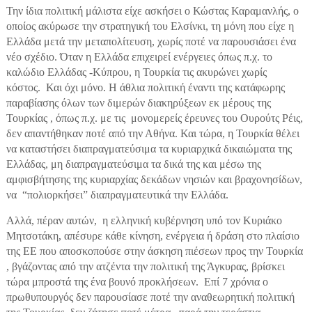
Την ίδια πολιτική μάλιστα είχε ασκήσει ο Κώστας Καραμανλής, ο
οποίος ακύρωσε την στρατηγική του Ελσίνκι, τη μόνη που είχε η
Ελλάδα μετά την μεταπολίτευση, χωρίς ποτέ να παρουσιάσει ένα
νέο σχέδιο. Όταν η Ελλάδα επιχειρεί ενέργειες όπως π.χ. το
καλώδιο Ελλάδας -Κύπρου, η Τουρκία τις ακυρώνει χωρίς
κόστος. Και όχι μόνο. Η άθλια πολιτική έναντι της κατάφωρης
παραβίασης όλων των διμερών διακηρύξεων εκ μέρους της
Τουρκίας , όπως π.χ. με τις μονομερείς έρευνες του Ουρούτς Ρέις,
δεν απαντήθηκαν ποτέ από την Αθήνα. Και τώρα, η Τουρκία θέλει
να καταστήσει διαπραγματεύσιμα τα κυριαρχικά δικαιώματα της
Ελλάδας, μη διαπραγματεύσιμα τα δικά της και μέσω της
αμφισβήτησης της κυριαρχίας δεκάδων νησιών και βραχονησίδων,
να “πολιορκήσει” διαπραγματευτικά την Ελλάδα.
Αλλά, πέραν αυτών, η ελληνική κυβέρνηση υπό τον Κυριάκο
Μητσοτάκη, απέσυρε κάθε κίνηση, ενέργεια ή δράση στο πλαίσιο
της ΕΕ που αποσκοπούσε στην άσκηση πιέσεων προς την Τουρκία
, βγάζοντας από την ατζέντα την πολιτική της Άγκυρας, βρίσκει
τώρα μπροστά της ένα βουνό προκλήσεων. Επί 7 χρόνια ο
πρωθυπουργός δεν παρουσίασε ποτέ την αναθεωρητική πολιτική