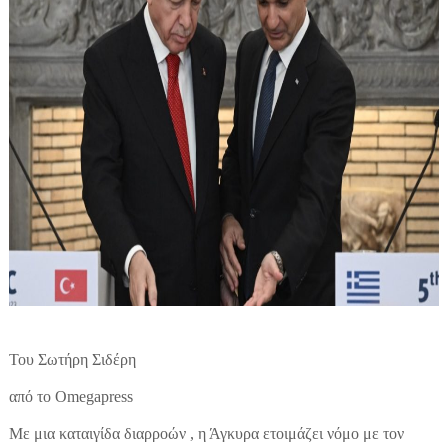
Του Σωτήρη Σιδέρη
από το Omegapress
Με μια καταιγίδα διαρροών , η Άγκυρα ετοιμάζει νόμο με τον