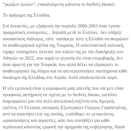
“γκρίζων ζωνών”, επικαλούμενη μάλιστα το διεθνές δίκαιο!.
Το αφήγημα της Ελλάδας
Επί δεκαετίες, με εξαίρεση την περίοδο 2000-2003 όταν έγιναν
πραγματικές συνομιλίες , δηλαδή μετά το Ελσίνκι, δεν υπήρξε
ουσιαστικός διάλογος, ούτε κατάφερε ποτέ η Ελλάδα να ακυρώσει
τα αναθεωρητικά σχέδια της Τουρκίας. Η κατευναστική πολιτική,
είχαμε επισημάνει, έκλεισε τον κύκλο της με την Διακήρυξη των
Αθηνών το 2022, που παρά το γεγονός ότι είναι ετεροβαρής, δεν
ήταν αρκετή για την Τουρκία, που απλά θέλει να εδραιώσει το
αναθεωρητικό της δόγμα και να απενεργοποιήσει ταυτόχρονα κάθε
δικαίωμα της Ελλάδας στο Αιγαίο. Αυτό αποδεικνύεται τώρα.
Η νέα εμπλοκή είναι η κορύφωση μιας απειλής που ναι μεν είναι
προφανώς αστήρικτη σε σχέση με το διεθνές δίκαιο, ωστόσο
διαμορφώνει μια νέα πολύ απειλητική ατζέντα στις διμερείς
σχέσεις. Ο Έλληνας υπουργός Εξωτερικών Γιώργος Γεραπετρίτης,
αντί να απαντήσει επί της ουσίας, επιδόθηκε σε γενικεύσεις,
ωραιοποιήσεις και αοριστίες, κάτι που συνηθίζει για κάθε
περίπτωση κάνοντας εμφανή την αμηχανία της κυβέρνησης. Κατά