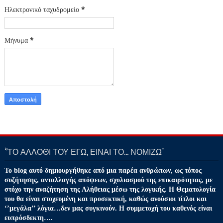
Ηλεκτρονικό ταχυδρομείο
*
Μήνυμα
*
‘’ΤΟ ΑΛΛΟΘΙ ΤΟΥ ΕΓΩ, ΕΙΝΑΙ ΤΟ… ΝΟΜΙΖΩ''
Το blog αυτό δημιουργήθηκε από μια παρέα ανθρώπων, ως τόπος
συζήτησης, ανταλλαγής απόψεων, σχολιασμού της επικαιρότητας, με
στόχο την αναζήτηση της Αλήθειας μέσω της λογικής. Η Θεματολογία
του θα είναι στοχευμένη και προσεκτική, καθώς ανούσιοι τίτλοι και
‘’μεγάλα’’ λόγια…δεν μας συγκινούν. Η συμμετοχή του καθενός είναι
ευπρόσδεκτη….