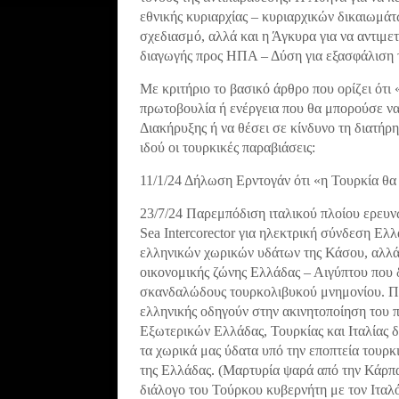
εθνικής κυριαρχίας – κυριαρχικών δικαιωμά
σχεδιασμό, αλλά και η Άγκυρα για να αντιμετ
διαγωγής προς ΗΠΑ – Δύση για εξασφάλιση τ
Mε κριτήριο το βασικό άρθρο που ορίζει ότ
πρωτοβουλία ή ενέργεια που θα μπορούσε να
Διακήρυξης ή να θέσει σε κίνδυνο τη διατήρη
ιδού οι τουρκικές παραβιάσεις:
11/1/24 Δήλωση Ερντογάν ότι «η Τουρκία θα 
23/7/24 Παρεμπόδιση ιταλικού πλοίου ερευ
Sea Intercorector για ηλεκτρική σύνδεση Ε
ελληνικών χωρικών υδάτων της Κάσου, αλλά
οικονομικής ζώνης Ελλάδας – Αιγύπτου που 
σκανδαλώδους τουρκολιβυκού μνημονίου. Πέν
ελληνικής οδηγούν στην ακινητοποίηση του 
Εξωτερικών Ελλάδας, Τουρκίας και Ιταλίας δ
τα χωρικά μας ύδατα υπό την εποπτεία τουρκ
της Ελλάδας. (Μαρτυρία ψαρά από την Κάρπα
διάλογο του Τούρκου κυβερνήτη με τον Ιταλ