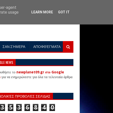
user-agent
erate usage
LEARN MORE
GOT IT
ΣΑΝ ΣΉΜΕΡΑ
ΑΠΟΦΘΈΓΜΑΤΑ
GLE NEWS
ουθήστε το
newplanet09.gr στο Google
s
για να ενημερώνεστε για όλα τα τελευταία άρθρα
ΝΟΛΙΚΈΣ ΠΡΟΒΟΛΈΣ ΣΕΛΊΔΑΣ
3
5
3
6
8
4
0