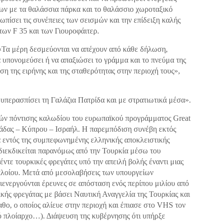
των με τα θαλάσσια πάρκα και το θαλάσσιο χωροταξικό
ωπίσει τις συνέπειες των σεισμών και την επίδειξη καλής
ων F 35 και των Γιουροφάιτερ.
ι «Τα μέρη δεσμεύονται να απέχουν από κάθε δήλωση,
 υπονομεύσει ή να απαξιώσει το γράμμα και το πνεύμα της
ση της ειρήνης και της σταθερότητας στην περιοχή τους»,
υπερασπίσει τη Γαλάζια Πατρίδα και με στρατιωτικά μέσα».
νών πόντισης καλωδίου του ευρωπαϊκού προγράμματος Great
λλάδας – Κύπρου – Ισραήλ. Η παρεμπόδιση συνέβη εκτός
 εντός της συμπεφωνημένης ελληνικής αποκλειστικής
διεκδικείται παρανόμως από την Τουρκία μέσω του
τε τουρκικές φρεγάτες υπό την απειλή βολής έναντι μιας
πλοίου. Μετά από μεσολαβήσεις των υπουργείων
ιενεργούνται έρευνες σε απόσταση ενός περίπου μιλίου από
ικής φρεγάτας με βάσει Nαυτική Αναγγελία της Τουρκίας και
θο, ο οποίος αλίευε στην περιοχή και έπιασε στο VHS τον
ό πλοίαρχο…). Διάψευση της κυβέρνησης ότι υπήρξε