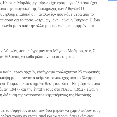
 Κώστας Μαρδάς ,εγκαίρως είχε γράψει για όλα όσα έχει
ς από την υπογραφή της διακήρυξης των Αθηνών! Ο
 θυμηθούμε. Ειδικά οι «αναλυτές» που κάθε μέρα από το
είσουν για το πόσο «στριμωγμένη» είναι η Τουρκία. Η ίδια
συμφωνία μετά από την άλλη με ευρωπαίους «συμμάχους»
ν Αθηνών, που υπέγραψαν στο Μέγαρο Μαξίμου, στις 7
ν, θέλοντας να καθιερώσουν μια ύφεση στις
να καθημερινό αρχείο, κατέγραψα τουλάχιστον 25 τουρκικές
 άποψή μου – συνιστά κείμενο «ανακωχής υπό το βλέμμα
 επί Τραμπ, η κατεστημένη θέση του Στέητ Ντηπάρτεντ, από
αν (1947) και την ένταξή τους στο ΝΑΤΟ (1952), είναι η
η διάλυση της νοτιοανατολικής πτέρυγας της Νατοϊκής…
 με τα συμφέροντα και των δύο μερών να χαμηλώσουν τους
ρδίσει χρόνο να εξοπλισθεί και να προωθήσει ενέργειες