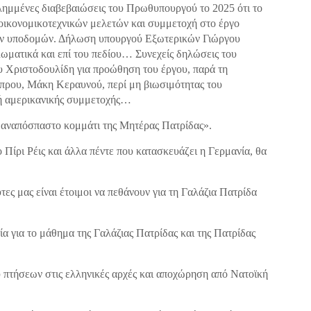
ιλημμένες διαβεβαιώσεις του Πρωθυπουργού το 2025 ότι το
οικονομικοτεχνικών μελετών και συμμετοχή στο έργο
ών υποδομών. Δήλωση υπουργού Εξωτερικών Γιώργου
λωματικά και επί του πεδίου… Συνεχείς δηλώσεις του
 Χριστοδουλίδη για προώθηση του έργου, παρά τη
πρου, Μάκη Κεραυνού, περί μη βιωσιμότητας του
νή αμερικανικής συμμετοχής…
ι αναπόσπαστο κομμάτι της Μητέρας Πατρίδας».
 Πίρι Ρέις και άλλα πέντε που κατασκευάζει η Γερμανία, θα
τες μας είναι έτοιμοι να πεθάνουν για τη Γαλάζια Πατρίδα
ία για το μάθημα της Γαλάζιας Πατρίδας και της Πατρίδας
 πτήσεων στις ελληνικές αρχές και αποχώρηση από Νατοϊκή