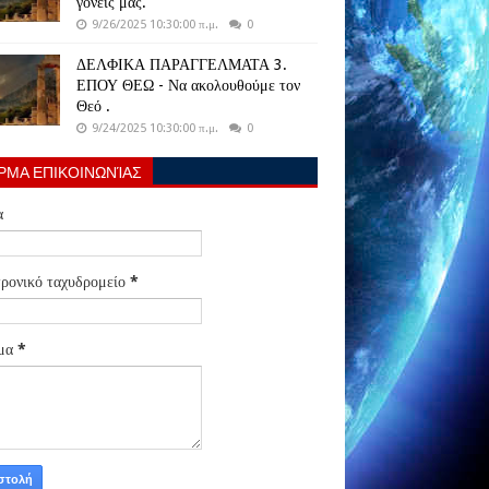
γονείς μας.
9/26/2025 10:30:00 π.μ.
0
ΔΕΛΦΙΚΑ ΠΑΡΑΓΓΕΛΜΑΤΑ 3.
ΕΠΟΥ ΘΕΩ - Να ακολουθούμε τον
Θεό .
9/24/2025 10:30:00 π.μ.
0
ΡΜΑ ΕΠΙΚΟΙΝΩΝΊΑΣ
α
ρονικό ταχυδρομείο
*
μα
*