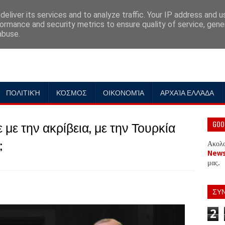
eliver its services and to analyze traffic. Your IP address and 
ormance and security metrics to ensure quality of service, gen
abuse.
ΠΟΛΙΤΙΚΉ
ΚΌΣΜΟΣ
ΟΙΚΟΝΟΜΊΑ
ΑΡΧΑΊΑ ΕΛΛΆΔΑ
 την ακρίβεια, με την Τουρκία
GOO
;
Ακολ
New
μας.
ΣΥ
2