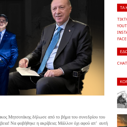
ΤΑ 
TIKT
YOUT
INS
FAC
ΕΔ
CHA
ΚΟ
κος Μητσοτάκης δήλωσε από το βήμα του συνεδρίου του
ίβεια! Να φοβήθηκε η ακρίβεια; Μάλλον όχι αφού απ’ αυτή