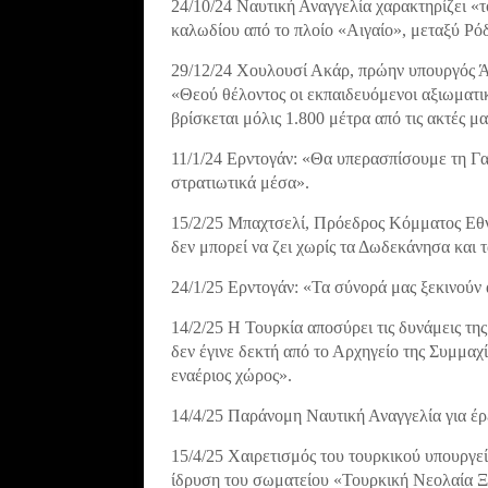
24/10/24 Ναυτική Αναγγελία χαρακτηρίζει «
καλωδίου από το πλοίο «Αιγαίο», μεταξύ Ρό
29/12/24 Χουλουσί Ακάρ, πρώην υπουργός Ά
«Θεού θέλοντος οι εκπαιδευόμενοι αξιωματι
βρίσκεται μόλις 1.800 μέτρα από τις ακτές μα
11/1/24 Ερντογάν: «Θα υπερασπίσουμε τη Γα
στρατιωτικά μέσα».
15/2/25 Μπαχτσελί, Πρόεδρος Κόμματος Εθν
δεν μπορεί να ζει χωρίς τα Δωδεκάνησα και 
24/1/25 Ερντογάν: «Τα σύνορά μας ξεκινούν 
14/2/25 Η Τουρκία αποσύρει τις δυνάμεις της
δεν έγινε δεκτή από το Αρχηγείο της Συμμαχ
εναέριος χώρος».
14/4/25 Παράνομη Ναυτική Αναγγελία για έρ
15/4/25 Χαιρετισμός του τουρκικού υπουργε
ίδρυση του σωματείου «Τουρκική Νεολαία Ξ