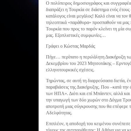
Ο πολύπειρος δημοσιογράφος και συγγραφέας
διαπράξει η Τουρκία σε διάστημα ενός έτου
κατάλογος είναι μεγάλος! Καλό είναι να τον
τηλεοπτικά «παράθυρα» προσπαθούν να μας π
Τουρκία που προς το παρόν κλείνει τη μία 
μας. Εξοπλιστικές συμφωνίες…
Γράφει ο Κώστας Μαρδάς
Πήγε… περίπατο η περιλάλητη Διακήρυξη τω
Δεκεμβρίου του 2023 Μητσοτάκης – Ερντογά
ελληνοτουρκικές σχέσεις.
Τηρώντας, σε αυτή τη διαρρεύσασα διετία, έ
παραβιάσεις της Διακήρυξης. Που –κατά την
των ΗΠΑ». Διότι και επί Μπάιντεν, αλλά και
την υπαγωγή των δύο χωρών στο Δόγμα Τρούμ
αποτροπή μιας σύγκρουσης που θα επέφερε τ
Αδελφότητας.
Επιπλέον, η αποδοχή του κειμένου συνέπεσε
τόνους της αντιπαράθεσης: Η Αθήνα για να κε