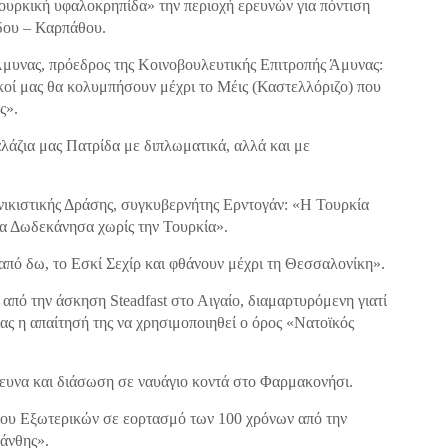
τουρκική υφαλοκρηπίδα» την περιοχή ερευνών για πόντιση
δου – Καρπάθου.
μυνας, πρόεδρος της Κοινοβουλευτικής Επιτροπής Άμυνας:
κοί μας θα κολυμπήσουν μέχρι το Μέις (Καστελλόριζο) που
ς».
λάζια μας Πατρίδα με διπλωματικά, αλλά και με
ικιστικής Δράσης, συγκυβερνήτης Ερντογάν: «Η Τουρκία
τα Δωδεκάνησα χωρίς την Τουρκία».
από δω, το Εσκί Σεχίρ και φθάνουν μέχρι τη Θεσσαλονίκη».
 από την άσκηση Steadfast στο Αιγαίο, διαμαρτυρόμενη γιατί
ίας η απαίτησή της να χρησιμοποιηθεί ο όρος «Νατοϊκός
ευνα και διάσωση σε ναυάγιο κοντά στο Φαρμακονήσι.
ίου Εξωτερικών σε εορτασμό των 100 χρόνων από την
άνθης».