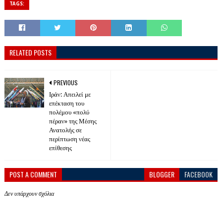
TAGS:
RELATED POSTS
PREVIOUS
Ιράν: Απειλεί με
επέκταση του
πολέμου «πολύ
πέραν» της Μέσης
Ανατολής σε
περίπτωση νέας
επίθεσης
POST A COMMENT
BLOGGER
FACEBOOK
Δεν υπάρχουν σχόλια