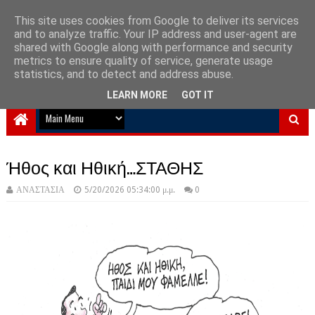
This site uses cookies from Google to deliver its services
and to analyze traffic. Your IP address and user-agent are
NewPlanet09
shared with Google along with performance and security
metrics to ensure quality of service, generate usage
Ειδήσεις νέα από την Ελλάδα και τον κόσμο
statistics, and to detect and address abuse.
LEARN MORE
GOT IT
Ήθος και Ηθική…ΣΤΑΘΗΣ
ΑΝΑΣΤΑΣΙΑ
5/20/2026 05:34:00 μ.μ.
0